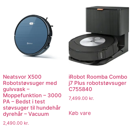
Neatsvor X500
iRobot Roomba Combo
Robotstøvsuger med
j7 Plus robotstøvsuger
gulvvask –
C755840
Moppefunktion – 3000
7,499.00
kr.
PA – Bedst i test
støvsuger til hundehår
Køb vare
dyrehår – Vacuum
2,490.00
kr.