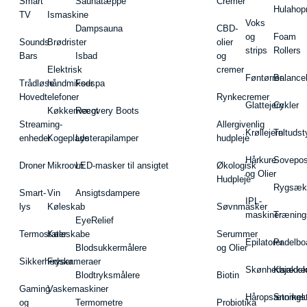
Smart
Saunatæppe
Cremer
Hulahop
TV
Ismaskine
Voks
Dampsauna
CBD-
og
Foam
Sounds
Brødrister
olier
strips
Rollers
Bars
Isbad
og
Elektrisk
cremer
Føntørrer
Balance
Trådløse
håndmikser
Fodspa
Hovedtelefoner
Rynkecremer
Glattejern
Cykler
Køkkenvægt
Recovery Boots
Streaming-
Allergivenlig
Krøllejern
Teltudst
enheder
Kogeplade
Lysterapilamper
hudpleje
Hårkure
Sovepos
Droner
Mikroovn
LED-masker til ansigtet
Økologisk
og Olier
Hudpleje
Rygsæk
Smart-
Vin
Ansigtsdampere
IPL-
lys
Køleskab
Søvnmasker
maskiner
Træning
EyeRelief
Termostater
Køleskabe
Serummer
Epilatorer
Padelbo
Blodsukkermålere
og Olier
Sikkerhedskameraer
Fryser
Skønhedsredsk
Kajakke
Blodtryksmålere
Biotin
Gaming
Vaskemaskiner
Håropsætningst
Snorkel
og
Termometre
Probiotika