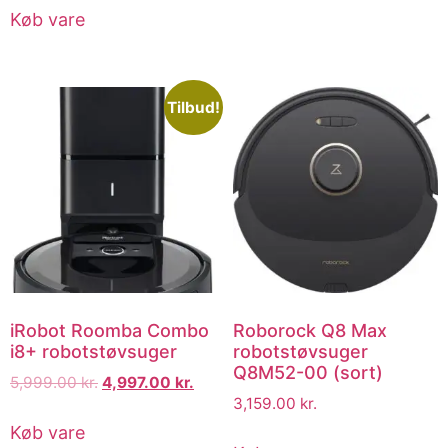
Køb vare
Tilbud!
iRobot Roomba Combo
Roborock Q8 Max
i8+ robotstøvsuger
robotstøvsuger
Q8M52-00 (sort)
5,999.00
kr.
4,997.00
kr.
3,159.00
kr.
Køb vare