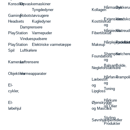
Konsoller
Opvaskemaskiner
Hårmasker
Dykkeru
Tyngdedyner
Kollagen
Gaming-
Robotstøvsugere
Extensions
Vandsk
Headsets
Kugledyner
Kosttilskud
og
Damprensere
Hårpieces
Klatreud
PlayStation
Varmepuder
Fibertilskud
Vinduespudsere
Hårplejeprodukt
Padelba
PlayStation
Elektriske varmetæppe
Makeup
Spil
Luftkølere
Shampoo
Ketcher
Foundations
og
Kameraer
Luftrensere
Balsam
Bolde,
Negleforstærkere
Objektiver
Varmeapparater
Hårfarve
Trampol
Læbestift
og
El-
og
Toning
cykler,
Lipgloss
Hårkure
El-
Øjenskygge
og Olier
løbehjul
og Mascara
Styling
Søvnhjælpemidler
Produkter