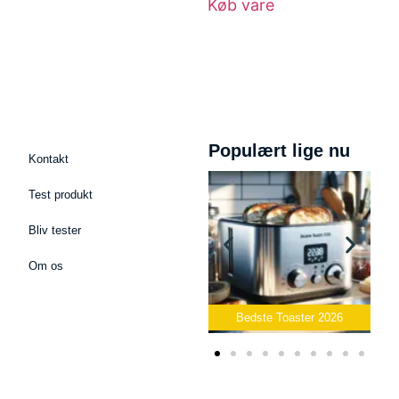
Køb vare
Populært lige nu
Kontakt
Test produkt
Bliv tester
Om os
Bedste Podcast Mikrofon
2026
Bedste Toaster 2026
Bedste 