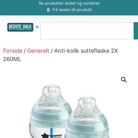
Se produkter testet og vurderet
Få testet dit produkt
Forside
/
Generelt
/ Anti-kolik sutteflaske 2X
260ML