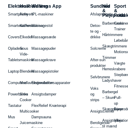
Elektronik
Husholdning
Wellness App
Sundhed
Hår
Sport
&
&
Smartphone
Airfryers
IPL-maskiner
Afslapningste
Plejeproduk
Fritid
Barbermaskiner
Cross
Smartwatches
Kaffemaskiner
Massagestol
Detox-
Trainer
te og -
Hårtrimmere
Covers
Elkedel
Massagesæde
drikke
Løbebå
Skægtrimmere
Opladere
Sous
Massagepuder
Solcreme
Motions
Vide-
Trimmer
Tablets
maskine
Massagekrave
After-sun
Vægte
produkter
Herreskrabere
Laptop
Blendere
Massagepistoler
Stepbæ
Selvbrunere
Ladyshaver
Computere
Madlavningsrobotter
Elstimulationsapparater
Fitnesse
Voks
Barbergel
Powerbanks
Slow
Ansigtsdamper
og
– Skum
Pull-
Cooker
strips
up
Tastatur
FlexRelief Knæterapi
Skægplejeprodu
Barer
Multicooker
Ansigtscremer
Mus
Dampsauna
Ansigtspleje
Vibratio
Juicemaskine
Beroligende
til mænd