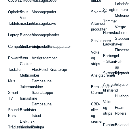
Covers
Elkedel
Massagesæde
drikke
Løbebå
Skægtrimmere
Opladere
Sous
Massagepuder
Solcreme
Motions
Vide-
Trimmer
Tablets
maskine
Massagekrave
After-sun
Vægte
produkter
Herreskrabere
Laptop
Blendere
Massagepistoler
Stepbæ
Selvbrunere
Ladyshaver
Computere
Madlavningsrobotter
Elstimulationsapparater
Fitnesse
Voks
Barbergel
Powerbanks
Slow
Ansigtsdamper
og
– Skum
Pull-
Cooker
strips
up
Tastatur
FlexRelief Knæterapi
Skægplejeprodu
Barer
Multicooker
Ansigtscremer
Mus
Dampsauna
Ansigtspleje
Vibratio
Juicemaskine
Beroligende
til mænd
Smart
Saunatæppe
Cremer
Hulahop
TV
Ismaskine
Voks
Dampsauna
CBD-
og
Foam
Sounds
Brødrister
olier
strips
Rollers
Bars
Isbad
og
Elektrisk
cremer
Føntørrer
Balance
Trådløse
håndmikser
Fodspa