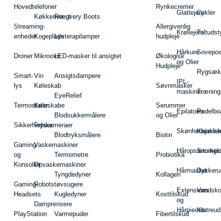
Hovedtelefoner
Rynkecremer
Glattejern
Cykler
Køkkenvægt
Recovery Boots
Streaming-
Allergivenlig
Krøllejern
Teltudst
enheder
Kogeplade
Lysterapilamper
hudpleje
Hårkure
Sovepos
Droner
Mikroovn
LED-masker til ansigtet
Økologisk
og Olier
Hudpleje
Rygsæk
Smart-
Vin
Ansigtsdampere
IPL-
lys
Køleskab
Søvnmasker
maskiner
Træning
EyeRelief
Termostater
Køleskabe
Serummer
Epilatorer
Padelbo
Blodsukkermålere
og Olier
Sikkerhedskameraer
Fryser
Skønhedsredsk
Kajakke
Blodtryksmålere
Biotin
Gaming
Vaskemaskiner
Håropsætningst
Snorkel
og
Termometre
Probiotika
Konsoller
Opvaskemaskiner
Hårmasker
Dykkeru
Tyngdedyner
Kollagen
Gaming-
Robotstøvsugere
Extensions
Vandsk
Headsets
Kugledyner
Kosttilskud
og
Damprensere
Hårpieces
Klatreud
PlayStation
Varmepuder
Fibertilskud