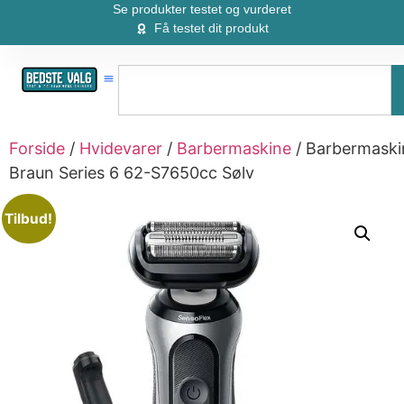
Se produkter testet og vurderet
Få testet dit produkt
Forside
/
Hvidevarer
/
Barbermaskine
/ Barbermaski
Braun Series 6 62-S7650cc Sølv
Tilbud!