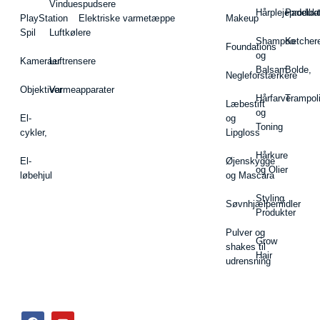
Vinduespudsere
Hårplejeprodukt
Padelba
PlayStation
Elektriske varmetæppe
Makeup
Spil
Luftkølere
Shampoo
Ketcher
Foundations
og
Kameraer
Luftrensere
Balsam
Bolde,
Negleforstærkere
Objektiver
Varmeapparater
Hårfarve
Trampol
Læbestift
og
El-
og
Toning
cykler,
Lipgloss
Hårkure
El-
Øjenskygge
og Olier
løbehjul
og Mascara
Styling
Søvnhjælpemidler
Produkter
Pulver og
Grow
shakes til
Hair
udrensning