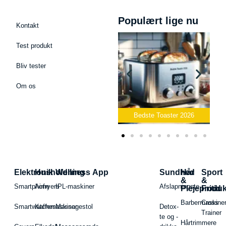
Populært lige nu
Kontakt
Test produkt
Bliv tester
Om os
Bedste Podcast Mikrofon
2026
Bedste Toaster 2026
Elektronik
Husholdning
Wellness App
Sundhed
Hår
Sport
&
&
Smartphone
Airfryers
IPL-maskiner
Afslapningste
Plejeproduk
Fritid
Barbermaskiner
Cross
Smartwatches
Kaffemaskiner
Massagestol
Detox-
Trainer
te og -
Hårtrimmere