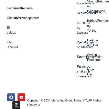
Shampoo
Ketcher
Foundations
og
Kameraer
Luftrensere
Balsam
Bolde,
Negleforstærkere
Objektiver
Varmeapparater
Hårfarve
Trampol
Læbestift
og
El-
og
Toning
cykler,
Lipgloss
Hårkure
El-
Øjenskygge
og Olier
løbehjul
og Mascara
Styling
Søvnhjælpemidler
Produkter
Pulver og
Grow
shakes til
Hair
udrensning
Copyright © 2024 Marketing Group Malaga™, All Rights
Reserved