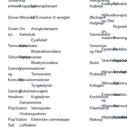
Streaming-
Allergivenlig
Krøllejern
Teltudst
enheder
Kogeplade
Lysterapilamper
hudpleje
Hårkure
Sovepos
Droner
Mikroovn
LED-masker til ansigtet
Økologisk
og Olier
Hudpleje
Rygsæk
Smart-
Vin
Ansigtsdampere
IPL-
lys
Køleskab
Søvnmasker
maskiner
Træning
EyeRelief
Termostater
Køleskabe
Serummer
Epilatorer
Padelbo
Blodsukkermålere
og Olier
Sikkerhedskameraer
Fryser
Skønhedsredsk
Kajakke
Blodtryksmålere
Biotin
Gaming
Vaskemaskiner
Håropsætningst
Snorkel
og
Termometre
Probiotika
Konsoller
Opvaskemaskiner
Hårmasker
Dykkeru
Tyngdedyner
Kollagen
Gaming-
Robotstøvsugere
Extensions
Vandsk
Headsets
Kugledyner
Kosttilskud
og
Damprensere
Hårpieces
Klatreud
PlayStation
Varmepuder
Fibertilskud
Vinduespudsere
Hårplejeprodukt
Padelba
PlayStation
Elektriske varmetæppe
Makeup
Spil
Luftkølere