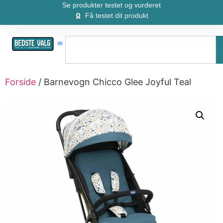
Se produkter testet og vurderet
Få testet dit produkt
Forside
/ Barnevogn Chicco Glee Joyful Teal