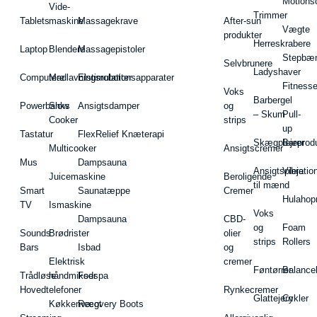
Motions
Vide-
Trimmer
Tablets
maskine
Massagekrave
After-sun
Vægte
produkter
Herreskrabere
Laptop
Blendere
Massagepistoler
Stepbæ
Selvbrunere
Ladyshaver
Computere
Madlavningsrobotter
Elstimulationsapparater
Fitnesse
Voks
Barbergel
Powerbanks
Slow
Ansigtsdamper
og
– Skum
Pull-
Cooker
strips
up
Tastatur
FlexRelief Knæterapi
Skægplejeprodu
Barer
Multicooker
Ansigtscremer
Mus
Dampsauna
Ansigtspleje
Vibratio
Juicemaskine
Beroligende
til mænd
Smart
Saunatæppe
Cremer
Hulahop
TV
Ismaskine
Voks
Dampsauna
CBD-
og
Foam
Sounds
Brødrister
olier
strips
Rollers
Bars
Isbad
og
Elektrisk
cremer
Føntørrer
Balance
Trådløse
håndmikser
Fodspa
Hovedtelefoner
Rynkecremer
Glattejern
Cykler
Køkkenvægt
Recovery Boots