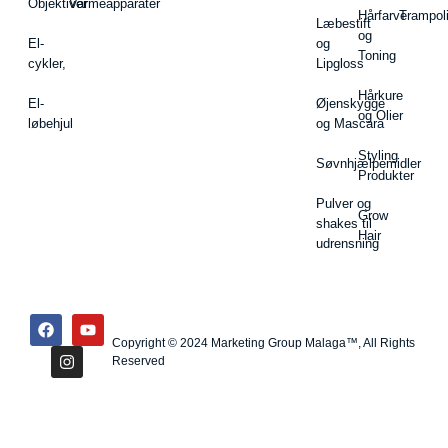
Objektiver
Varmeapparater
Hårfarve
Trampol
Læbestift
og
El-
og
Toning
cykler,
Lipgloss
Hårkure
El-
Øjenskygge
og Olier
løbehjul
og Mascara
Styling
Søvnhjælpemidler
Produkter
Pulver og
Grow
shakes til
Hair
udrensning
Copyright © 2024 Marketing Group Malaga™, All Rights
Reserved