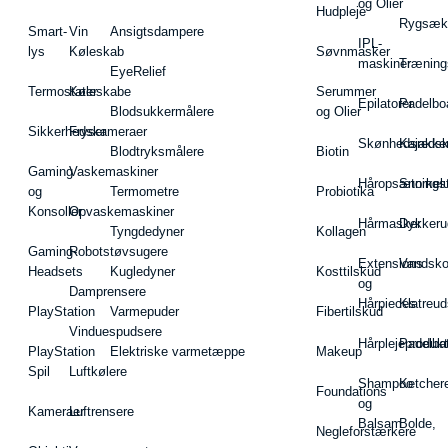
og Olier
Hudpleje
Rygsæk
Smart-
Vin
Ansigtsdampere
IPL-
lys
Køleskab
Søvnmasker
maskiner
Træning
EyeRelief
Termostater
Køleskabe
Serummer
Epilatorer
Padelbo
Blodsukkermålere
og Olier
Sikkerhedskameraer
Fryser
Skønhedsredsk
Kajakke
Blodtryksmålere
Biotin
Gaming
Vaskemaskiner
Håropsætningst
Snorkel
og
Termometre
Probiotika
Konsoller
Opvaskemaskiner
Hårmasker
Dykkeru
Tyngdedyner
Kollagen
Gaming-
Robotstøvsugere
Extensions
Vandsk
Headsets
Kugledyner
Kosttilskud
og
Damprensere
Hårpieces
Klatreud
PlayStation
Varmepuder
Fibertilskud
Vinduespudsere
Hårplejeprodukt
Padelba
PlayStation
Elektriske varmetæppe
Makeup
Spil
Luftkølere
Shampoo
Ketcher
Foundations
og
Kameraer
Luftrensere
Balsam
Bolde,
Negleforstærkere