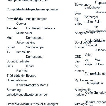
Stepbæ
Selvbrunere
Ladyshaver
Computere
Madlavningsrobotter
Elstimulationsapparater
Fitnesse
Voks
Barbergel
Powerbanks
Slow
Ansigtsdamper
og
– Skum
Pull-
Cooker
strips
up
Tastatur
FlexRelief Knæterapi
Skægplejeprodu
Barer
Multicooker
Ansigtscremer
Mus
Dampsauna
Ansigtspleje
Vibratio
Juicemaskine
Beroligende
til mænd
Smart
Saunatæppe
Cremer
Hulahop
TV
Ismaskine
Voks
Dampsauna
CBD-
og
Foam
Sounds
Brødrister
olier
strips
Rollers
Bars
Isbad
og
Elektrisk
cremer
Føntørrer
Balance
Trådløse
håndmikser
Fodspa
Hovedtelefoner
Rynkecremer
Glattejern
Cykler
Køkkenvægt
Recovery Boots
Streaming-
Allergivenlig
Krøllejern
Teltudst
enheder
Kogeplade
Lysterapilamper
hudpleje
Hårkure
Sovepos
Droner
Mikroovn
LED-masker til ansigtet
Økologisk