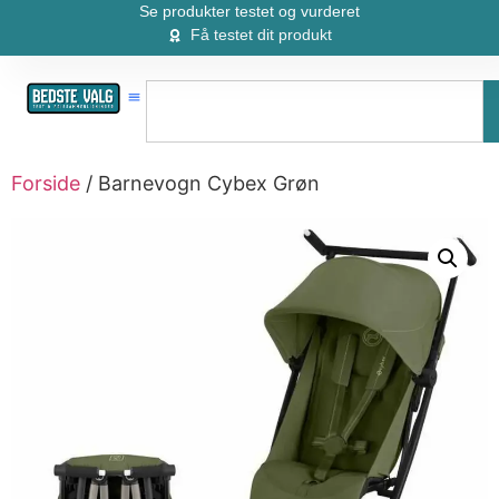
Se produkter testet og vurderet
Få testet dit produkt
Forside
/ Barnevogn Cybex Grøn