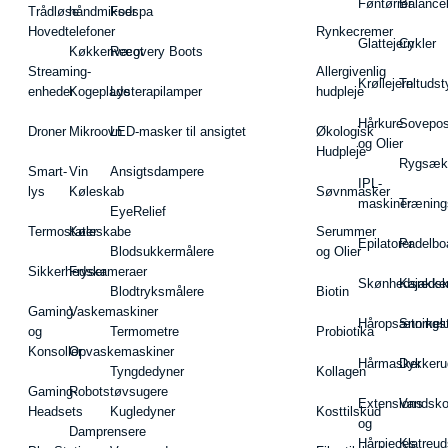
Føntørrer
Balance
Trådløse
håndmikser
Fodspa
Hovedtelefoner
Rynkecremer
Glattejern
Cykler
Køkkenvægt
Recovery Boots
Streaming-
Allergivenlig
Krøllejern
Teltudst
enheder
Kogeplade
Lysterapilamper
hudpleje
Hårkure
Sovepos
Droner
Mikroovn
LED-masker til ansigtet
Økologisk
og Olier
Hudpleje
Rygsæk
Smart-
Vin
Ansigtsdampere
IPL-
lys
Køleskab
Søvnmasker
maskiner
Træning
EyeRelief
Termostater
Køleskabe
Serummer
Epilatorer
Padelbo
Blodsukkermålere
og Olier
Sikkerhedskameraer
Fryser
Skønhedsredsk
Kajakke
Blodtryksmålere
Biotin
Gaming
Vaskemaskiner
Håropsætningst
Snorkel
og
Termometre
Probiotika
Konsoller
Opvaskemaskiner
Hårmasker
Dykkeru
Tyngdedyner
Kollagen
Gaming-
Robotstøvsugere
Extensions
Vandsk
Headsets
Kugledyner
Kosttilskud
og
Damprensere
Hårpieces
Klatreud