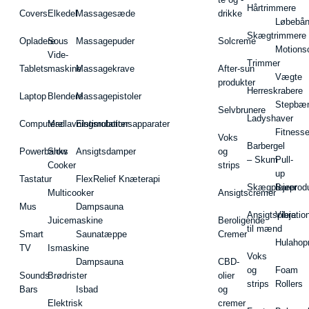
Hårtrimmere
Covers
Elkedel
Massagesæde
drikke
Løbebå
Skægtrimmere
Opladere
Sous
Massagepuder
Solcreme
Motions
Vide-
Trimmer
Tablets
maskine
Massagekrave
After-sun
Vægte
produkter
Herreskrabere
Laptop
Blendere
Massagepistoler
Stepbæ
Selvbrunere
Ladyshaver
Computere
Madlavningsrobotter
Elstimulationsapparater
Fitnesse
Voks
Barbergel
Powerbanks
Slow
Ansigtsdamper
og
– Skum
Pull-
Cooker
strips
up
Tastatur
FlexRelief Knæterapi
Skægplejeprodu
Barer
Multicooker
Ansigtscremer
Mus
Dampsauna
Ansigtspleje
Vibratio
Juicemaskine
Beroligende
til mænd
Smart
Saunatæppe
Cremer
Hulahop
TV
Ismaskine
Voks
Dampsauna
CBD-
og
Foam
Sounds
Brødrister
olier
strips
Rollers
Bars
Isbad
og
Elektrisk
cremer