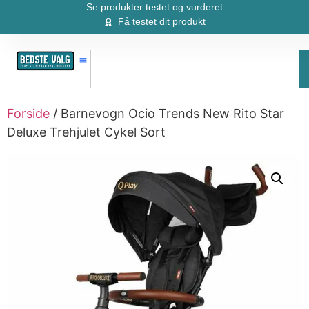
Se produkter testet og vurderet
Få testet dit produkt
Forside
/ Barnevogn Ocio Trends New Rito Star
Deluxe Trehjulet Cykel Sort