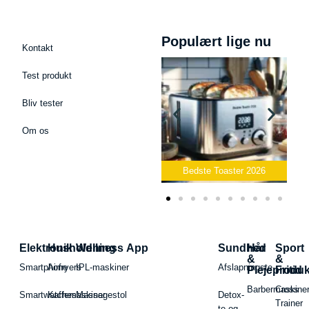
Populært lige nu
Kontakt
Test produkt
Bliv tester
Om os
Bedste Podcast Mikrofon
2026
Bedste Toaster 2026
Elektronik
Husholdning
Wellness App
Sundhed
Hår
Sport
&
&
Smartphone
Airfryers
IPL-maskiner
Afslapningste
Plejeproduk
Fritid
Barbermaskiner
Cross
Smartwatches
Kaffemaskiner
Massagestol
Detox-
Trainer
te og -