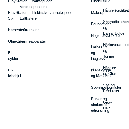
PlayStation
Varmepuder
Fibertilskud
Vinduespudsere
Hårplejeprodukt
Padelba
PlayStation
Elektriske varmetæppe
Makeup
Spil
Luftkølere
Shampoo
Ketcher
Foundations
og
Kameraer
Luftrensere
Balsam
Bolde,
Negleforstærkere
Objektiver
Varmeapparater
Hårfarve
Trampol
Læbestift
og
El-
og
Toning
cykler,
Lipgloss
Hårkure
El-
Øjenskygge
og Olier
løbehjul
og Mascara
Styling
Søvnhjælpemidler
Produkter
Pulver og
Grow
shakes til
Hair
udrensning