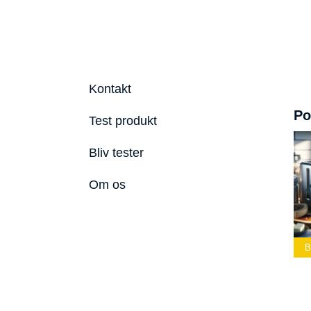
Kontakt
Po
Test produkt
Bliv tester
Om os
ste Led
Bedste Podcast
lygte 2026
Mikrofon 2026
Bedste Toaster 2026
B