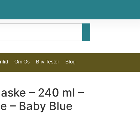
itid
Om Os
Bliv Tester
Blog
laske – 240 ml –
ne – Baby Blue