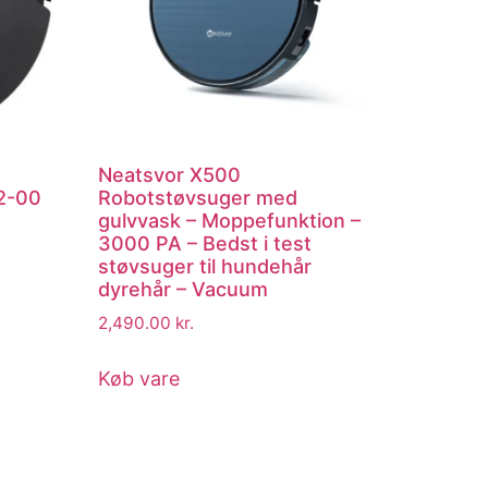
Neatsvor X500
2-00
Robotstøvsuger med
gulvvask – Moppefunktion –
3000 PA – Bedst i test
støvsuger til hundehår
dyrehår – Vacuum
2,490.00
kr.
Køb vare