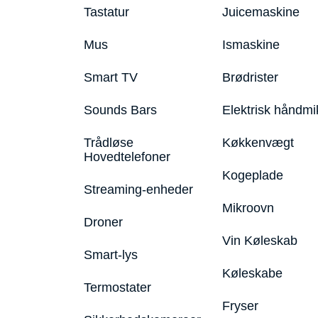
Tastatur
Juicemaskine
Mus
Ismaskine
Smart TV
Brødrister
Sounds Bars
Elektrisk håndmi
Trådløse
Køkkenvægt
Hovedtelefoner
Kogeplade
Streaming-enheder
Mikroovn
Droner
Vin Køleskab
Smart-lys
Køleskabe
Termostater
Fryser