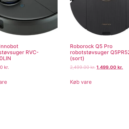
 Innobot
Roborock Q5 Pro
støvsuger RVC-
robotstøvsuger Q5PR5
0LIN
(sort)
00
kr.
2,499.00
kr.
1,499.00
kr.
are
Køb vare