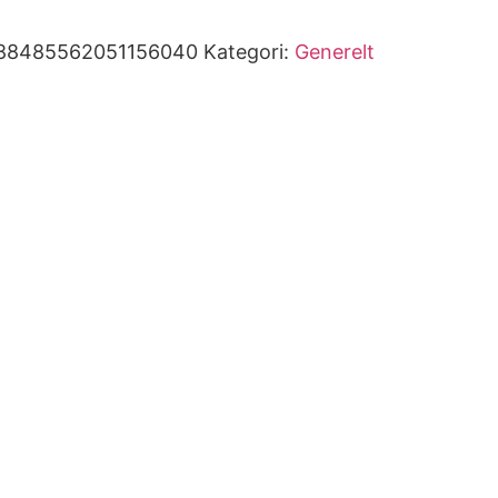
88485562051156040
Kategori:
Generelt