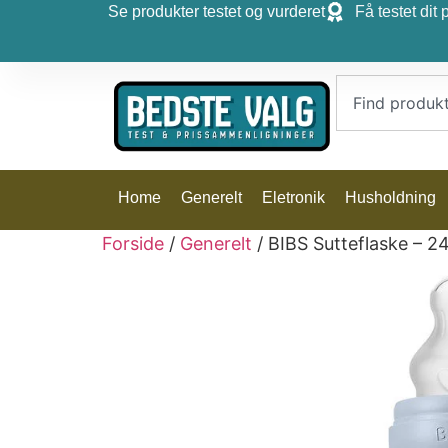
Se produkter testet og vurderet
Få testet dit 
Home
Generelt
Eletronik
Husholdning
Forside
/
Generelt
/ BIBS Sutteflaske – 24