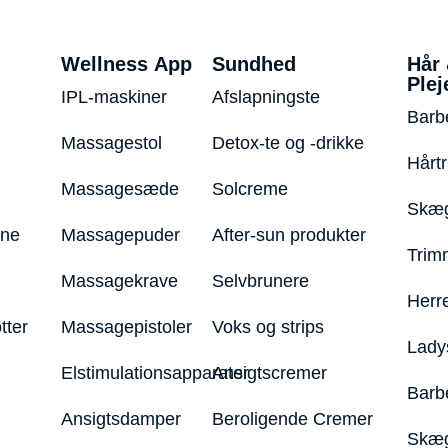
Wellness App
Sundhed
Hår
Plej
IPL-maskiner
Afslapningste
Barb
Massagestol
Detox-te og -drikke
Hårt
Massagesæde
Solcreme
Skæg
ine
Massagepuder
After-sun produkter
Trim
Massagekrave
Selvbrunere
Herr
tter
Massagepistoler
Voks og strips
Lady
Elstimulationsapparater
Ansigtscremer
Barb
Ansigtsdamper
Beroligende Cremer
Skæg