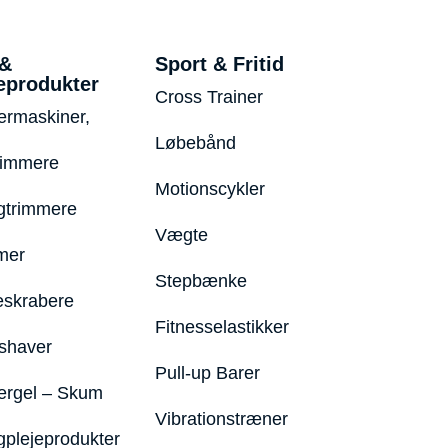
 &
Sport & Fritid
eprodukter
Cross Trainer
ermaskiner,
Løbebånd
rimmere
Motionscykler
trimmere
Vægte
mer
Stepbænke
eskrabere
Fitnesselastikker
shaver
Pull-up Barer
ergel – Skum
Vibrationstræner
plejeprodukter