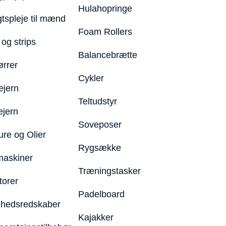
Hulahopringe
gtspleje til mænd
Foam Rollers
og strips
Balancebrætte
ørrer
Cykler
ejern
Teltudstyr
ejern
Soveposer
ure og Olier
Rygsække
maskiner
Træningstasker
torer
Padelboard
hedsredskaber
Kajakker