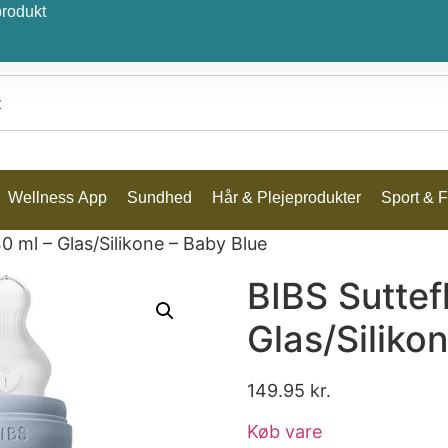
produkt
Wellness App
Sundhed
Hår & Plejeprodukter
Sport & Fr
0 ml – Glas/Silikone – Baby Blue
BIBS Suttef
Glas/Siliko
149.95
kr.
Køb vare