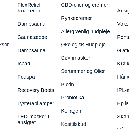
FlexRelief
CBD-olier og cremer
Knæterapi
Ansi
Rynkecremer
Dampsauna
Voks 
Allergivenlig hudpleje
Saunatæppe
Fønt
kser
Økologisk Hudpleje
Dampsauna
Glatt
Søvnmasker
Isbad
Krøll
Serummer og Olier
Fodspa
Hårk
Biotin
Recovery Boots
IPL-
Probiotika
Lysterapilamper
Epila
Kollagen
LED-masker til
Skøn
ansigtet
Kosttilskud