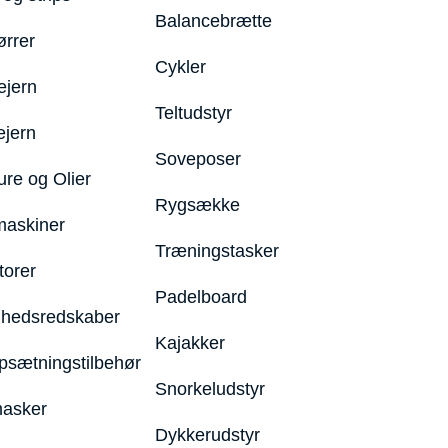
Balancebrætte
ørrer
Cykler
ejern
Teltudstyr
ejern
Soveposer
ure og Olier
Rygsække
maskiner
Træningstasker
torer
Padelboard
hedsredskaber
Kajakker
psætningstilbehør
Snorkeludstyr
asker
Dykkerudstyr