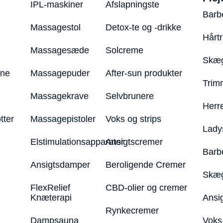
IPL-maskiner
Afslapningste
Barb
Massagestol
Detox-te og -drikke
Hårt
Massagesæde
Solcreme
Skæg
ine
Massagepuder
After-sun produkter
Trim
Massagekrave
Selvbrunere
Herr
tter
Massagepistoler
Voks og strips
Lady
Elstimulationsapparater
Ansigtscremer
Barb
Ansigtsdamper
Beroligende Cremer
Skæg
FlexRelief
CBD-olier og cremer
Knæterapi
Ansi
Rynkecremer
Dampsauna
Voks 