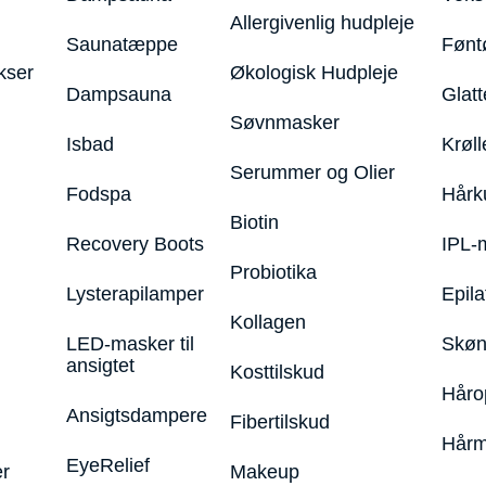
Allergivenlig hudpleje
Saunatæppe
Fønt
kser
Økologisk Hudpleje
Dampsauna
Glatt
Søvnmasker
Isbad
Krøll
Serummer og Olier
Fodspa
Hårk
Biotin
Recovery Boots
IPL-
Probiotika
Lysterapilamper
Epila
Kollagen
LED-masker til
Skøn
ansigtet
Kosttilskud
Håro
Ansigtsdampere
Fibertilskud
Hårm
EyeRelief
r
Makeup