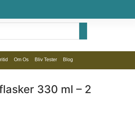
itid
Om Os
Bliv Tester
Blog
flasker 330 ml – 2