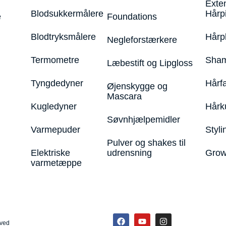
Exte
Blodsukkermålere
Hårp
e
Foundations
Blodtryksmålere
Hårp
Negleforstærkere
Termometre
Sham
Læbestift og Lipgloss
Tyngdedyner
Hårf
Øjenskygge og
Mascara
Kugledyner
Hårk
Søvnhjælpemidler
Varmepuder
Styli
Pulver og shakes til
Elektriske
udrensning
Grow
varmetæppe
rved