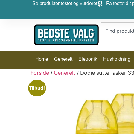
Se produkter testet og vurderet
Få testet dit 
Home
Generelt
Eletronik
Husholdning
Forside
/
Generelt
/ Dodie sutteflasker 33
Tilbud!