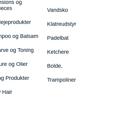
nsions og
ieces
Vandsko
lejeprodukter
Klatreudstyr
poo og Balsam
Padelbat
arve og Toning
Ketchere
ure og Olier
Bolde,
ng Produkter
Trampoliner
 Hair