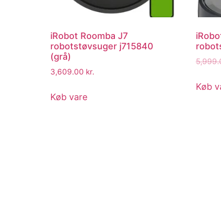
iRobot Roomba J7
iRobo
robotstøvsuger j715840
robot
(grå)
5,999
3,609.00
kr.
Køb v
Køb vare