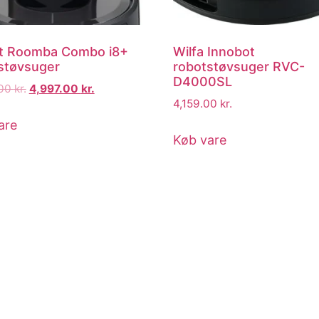
t Roomba Combo i8+
Wilfa Innobot
støvsuger
robotstøvsuger RVC-
D4000SL
.00
kr.
4,997.00
kr.
4,159.00
kr.
are
Køb vare