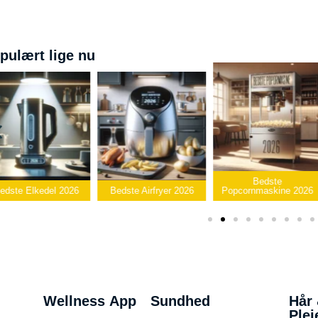
pulært lige nu
Bedste
edste Elkedel 2026
Bedste Airfryer 2026
Popcornmaskine 2026
Wellness App
Sundhed
Hår
Plej