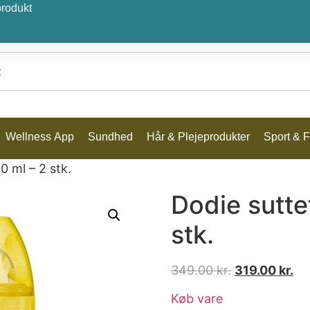
produkt
Wellness App
Sundhed
Hår & Plejeprodukter
Sport & Fr
0 ml – 2 stk.
Dodie sutte
stk.
349.00
kr.
319.00
kr.
Køb vare