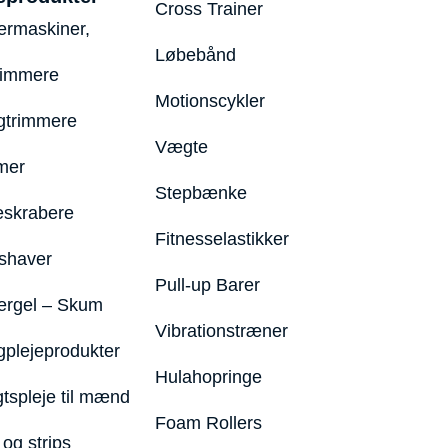
Cross Trainer
ermaskiner,
Løbebånd
rimmere
Motionscykler
trimmere
Vægte
mer
Stepbænke
eskrabere
Fitnesselastikker
shaver
Pull-up Barer
ergel – Skum
Vibrationstræner
plejeprodukter
Hulahopringe
gtspleje til mænd
Foam Rollers
og strips