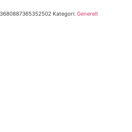
93680887365352502
Kategori:
Generelt