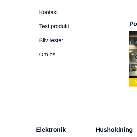
Kontakt
Po
Test produkt
Bliv tester
Om os
ste Led
Bedste Podcast
lygte 2026
Mikrofon 2026
Bedste Toaster 2026
B
Elektronik
Husholdning