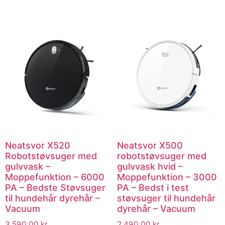
Neatsvor X520
Neatsvor X500
Robotstøvsuger med
robotstøvsuger med
gulvvask –
gulvvask hvid –
Moppefunktion – 6000
Moppefunktion – 3000
PA – Bedste Støvsuger
PA – Bedst i test
til hundehår dyrehår –
støvsuger til hundehår
Vacuum
dyrehår – Vacuum
3,590.00
kr.
2,490.00
kr.