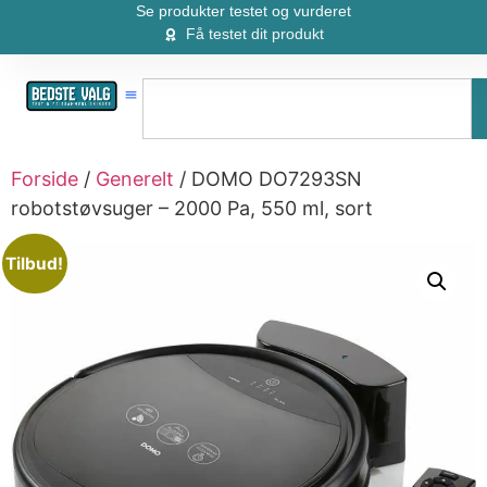
Se produkter testet og vurderet
Få testet dit produkt
Forside
/
Generelt
/ DOMO DO7293SN
robotstøvsuger – 2000 Pa, 550 ml, sort
Tilbud!