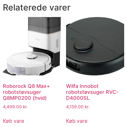
Relaterede varer
Roborock Q8 Max+
Wilfa Innobot
robotstøvsuger
robotstøvsuger RVC-
Q8MP0200 (hvid)
D4000SL
4,499.00
kr.
4,159.00
kr.
Køb vare
Køb vare