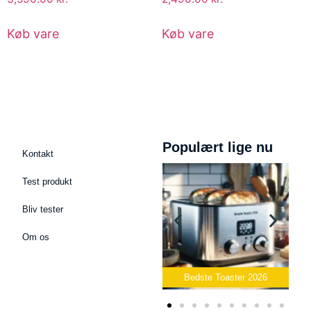
Køb vare
Køb vare
Populært lige nu
Kontakt
Test produkt
Bliv tester
Om os
 Mikrofon
Bedste Toaster 2026
Bedste Elkedel 2026