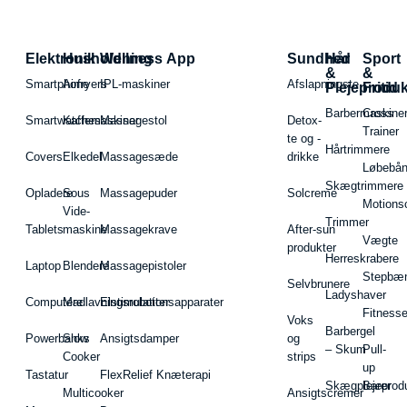
Elektronik
Husholdning
Wellness App
Sundhed
Hår
Sport
&
&
Smartphone
Airfryers
IPL-maskiner
Afslapningste
Plejeproduk
Fritid
Barbermaskiner
Cross
Smartwatches
Kaffemaskiner
Massagestol
Detox-
Trainer
te og -
Hårtrimmere
Covers
Elkedel
Massagesæde
drikke
Løbebå
Skægtrimmere
Opladere
Sous
Massagepuder
Solcreme
Motions
Vide-
Trimmer
Tablets
maskine
Massagekrave
After-sun
Vægte
produkter
Herreskrabere
Laptop
Blendere
Massagepistoler
Stepbæ
Selvbrunere
Ladyshaver
Computere
Madlavningsrobotter
Elstimulationsapparater
Fitnesse
Voks
Barbergel
Powerbanks
Slow
Ansigtsdamper
og
– Skum
Pull-
Cooker
strips
up
Tastatur
FlexRelief Knæterapi
Skægplejeprodu
Barer
Multicooker
Ansigtscremer