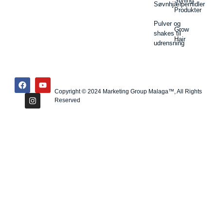
Styling
Søvnhjælpemidler
Produkter
Pulver og
Grow
shakes til
Hair
udrensning
Copyright © 2024 Marketing Group Malaga™, All Rights
Reserved