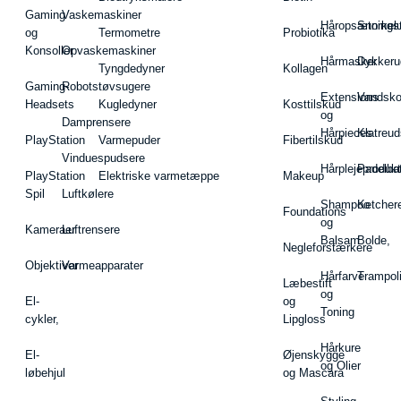
Gaming
Vaskemaskiner
Håropsætningst
Snorkel
og
Termometre
Probiotika
Konsoller
Opvaskemaskiner
Hårmasker
Dykkeru
Tyngdedyner
Kollagen
Gaming-
Robotstøvsugere
Extensions
Vandsk
Headsets
Kugledyner
Kosttilskud
og
Damprensere
Hårpieces
Klatreud
PlayStation
Varmepuder
Fibertilskud
Vinduespudsere
Hårplejeprodukt
Padelba
PlayStation
Elektriske varmetæppe
Makeup
Spil
Luftkølere
Shampoo
Ketcher
Foundations
og
Kameraer
Luftrensere
Balsam
Bolde,
Negleforstærkere
Objektiver
Varmeapparater
Hårfarve
Trampol
Læbestift
og
El-
og
Toning
cykler,
Lipgloss
Hårkure
El-
Øjenskygge
og Olier
løbehjul
og Mascara