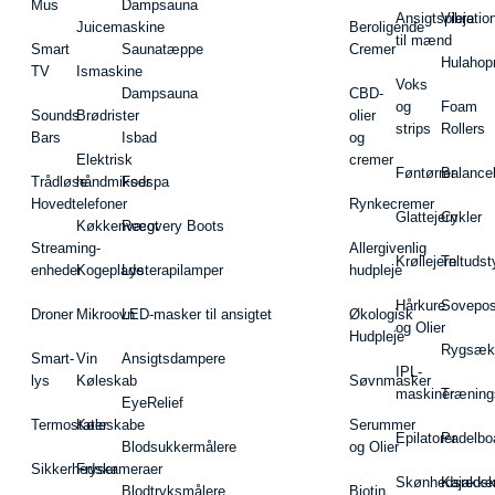
Mus
Dampsauna
Ansigtspleje
Vibratio
Juicemaskine
Beroligende
til mænd
Smart
Saunatæppe
Cremer
Hulahop
TV
Ismaskine
Voks
Dampsauna
CBD-
og
Foam
Sounds
Brødrister
olier
strips
Rollers
Bars
Isbad
og
Elektrisk
cremer
Føntørrer
Balance
Trådløse
håndmikser
Fodspa
Hovedtelefoner
Rynkecremer
Glattejern
Cykler
Køkkenvægt
Recovery Boots
Streaming-
Allergivenlig
Krøllejern
Teltudst
enheder
Kogeplade
Lysterapilamper
hudpleje
Hårkure
Sovepos
Droner
Mikroovn
LED-masker til ansigtet
Økologisk
og Olier
Hudpleje
Rygsæk
Smart-
Vin
Ansigtsdampere
IPL-
lys
Køleskab
Søvnmasker
maskiner
Træning
EyeRelief
Termostater
Køleskabe
Serummer
Epilatorer
Padelbo
Blodsukkermålere
og Olier
Sikkerhedskameraer
Fryser
Skønhedsredsk
Kajakke
Blodtryksmålere
Biotin