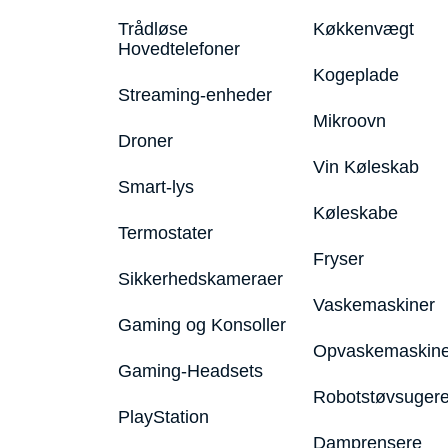
Trådløse
Køkkenvægt
Hovedtelefoner
Kogeplade
Streaming-enheder
Mikroovn
Droner
Vin Køleskab
Smart-lys
Køleskabe
Termostater
Fryser
Sikkerhedskameraer
Vaskemaskiner
Gaming og Konsoller
Opvaskemaskine
Gaming-Headsets
Robotstøvsuger
PlayStation
Damprensere