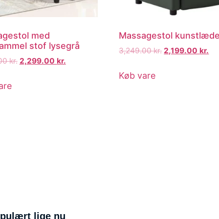
gestol med
Massagestol kunstlæde
ammel stof lysegrå
3,249.00
kr.
2,199.00
kr.
.00
kr.
2,299.00
kr.
Køb vare
are
pulært lige nu