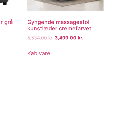
r grå
Gyngende massagestol
kunstlæder cremefarvet
5,534.00
kr.
3,499.00
kr.
Køb vare