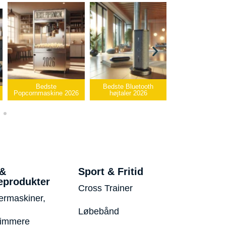
Bedste Bluetooth
Bedste infrarøde
højtaler 2026
varmepude 2026
Bedste USB-sti
 &
Sport & Fritid
eprodukter
Cross Trainer
ermaskiner,
Løbebånd
rimmere