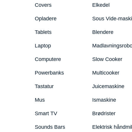
Covers
Elkedel
Opladere
Sous Vide-mask
Tablets
Blendere
Laptop
Madlavningsrobo
Computere
Slow Cooker
Powerbanks
Multicooker
Tastatur
Juicemaskine
Mus
Ismaskine
Smart TV
Brødrister
Sounds Bars
Elektrisk håndmi