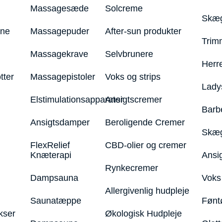
Massagesæde
Solcreme
Skæg
ine
Massagepuder
After-sun produkter
Trim
Massagekrave
Selvbrunere
Herr
tter
Massagepistoler
Voks og strips
Lady
Elstimulationsapparater
Ansigtscremer
Barb
Ansigtsdamper
Beroligende Cremer
Skæg
FlexRelief
CBD-olier og cremer
Knæterapi
Ansi
Rynkecremer
Dampsauna
Voks 
Allergivenlig hudpleje
Saunatæppe
Fønt
kser
Økologisk Hudpleje