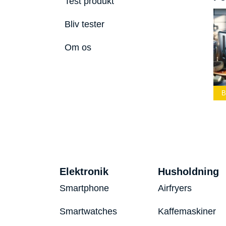
Test produkt
Bliv tester
Om os
ste Led
Bedste Podcast
lygte 2026
Mikrofon 2026
Bedste Toaster 2026
B
Elektronik
Husholdning
Smartphone
Airfryers
Smartwatches
Kaffemaskiner