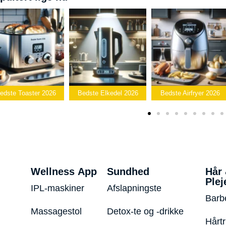
Bedste
edste Elkedel 2026
Bedste Airfryer 2026
Popcornmaskine 2026
Wellness App
Sundhed
Hår
Plej
IPL-maskiner
Afslapningste
Barb
Massagestol
Detox-te og -drikke
Hårt