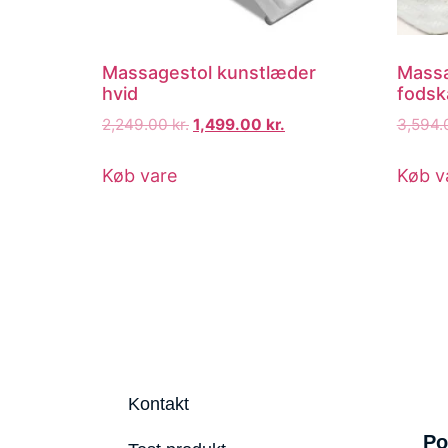
Massagestol kunstlæder
Massa
hvid
fodsk
2,249.00
kr.
1,499.00
kr.
3,594
Køb vare
Køb v
Kontakt
Po