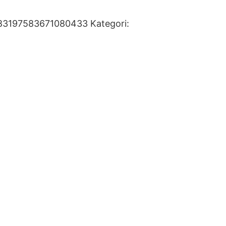
83197583671080433
Kategori: