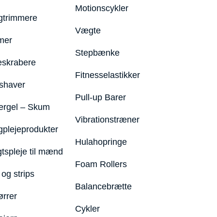
Motionscykler
trimmere
Vægte
mer
Stepbænke
eskrabere
Fitnesselastikker
shaver
Pull-up Barer
ergel – Skum
Vibrationstræner
plejeprodukter
Hulahopringe
gtspleje til mænd
Foam Rollers
og strips
Balancebrætte
ørrer
Cykler