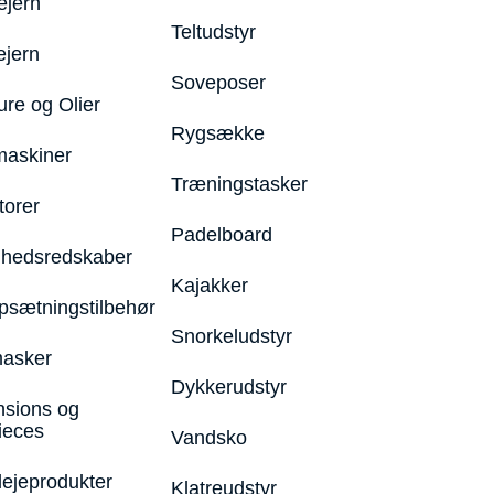
ejern
Teltudstyr
ejern
Soveposer
ure og Olier
Rygsække
maskiner
Træningstasker
torer
Padelboard
hedsredskaber
Kajakker
psætningstilbehør
Snorkeludstyr
asker
Dykkerudstyr
nsions og
ieces
Vandsko
lejeprodukter
Klatreudstyr