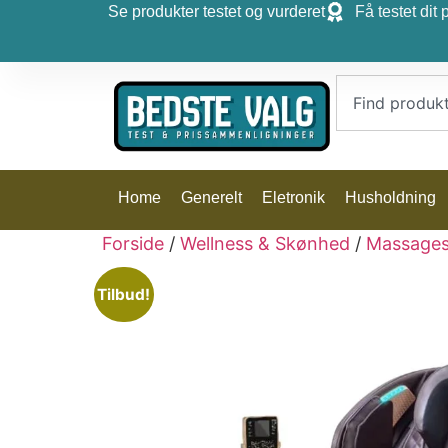
Se produkter testet og vurderet
Få testet dit 
Home
Generelt
Eletronik
Husholdning
Forside
/
Wellness & Skønhed
/
Massages
Tilbud!