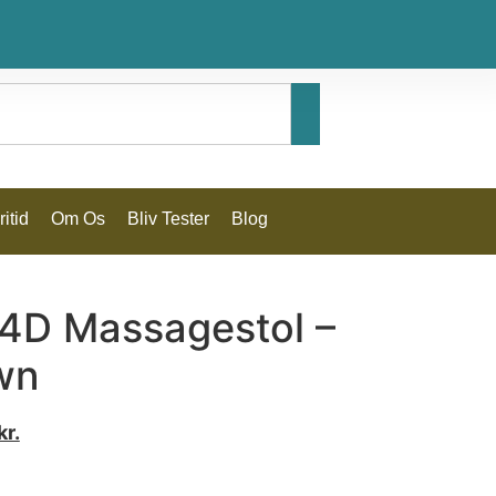
itid
Om Os
Bliv Tester
Blog
 4D Massagestol –
wn
kr.