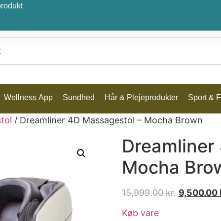
produkt
Wellness App
Sundhed
Hår & Plejeprodukter
Sport & Fr
tol
/ Dreamliner 4D Massagestol – Mocha Brown
Dreamliner
Mocha Bro
15,999.00
kr.
9,500.00
Køb vare