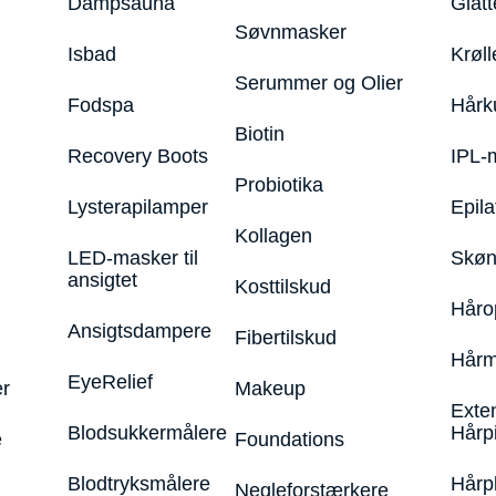
Dampsauna
Glatt
Søvnmasker
Isbad
Krøll
Serummer og Olier
Fodspa
Hårk
Biotin
Recovery Boots
IPL-
Probiotika
Lysterapilamper
Epila
Kollagen
LED-masker til
Skøn
ansigtet
Kosttilskud
Håro
Ansigtsdampere
Fibertilskud
Hårm
EyeRelief
r
Makeup
Exte
Blodsukkermålere
Hårp
e
Foundations
Blodtryksmålere
Hårp
Negleforstærkere