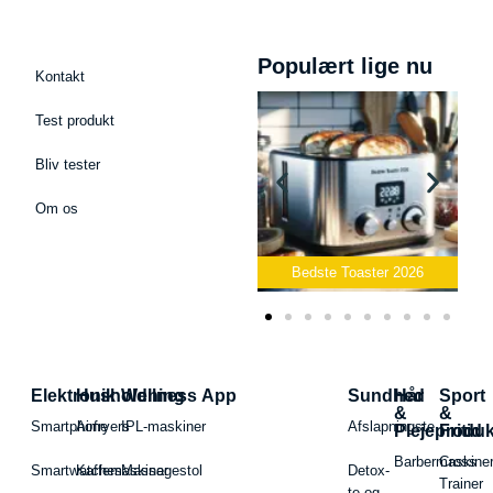
Populært lige nu
Kontakt
Test produkt
Bliv tester
Om os
Bedste Podcast Mikrofon
2026
Bedste Toaster 2026
Elektronik
Husholdning
Wellness App
Sundhed
Hår
Sport
&
&
Smartphone
Airfryers
IPL-maskiner
Afslapningste
Plejeproduk
Fritid
Barbermaskiner
Cross
Smartwatches
Kaffemaskiner
Massagestol
Detox-
Trainer
te og -