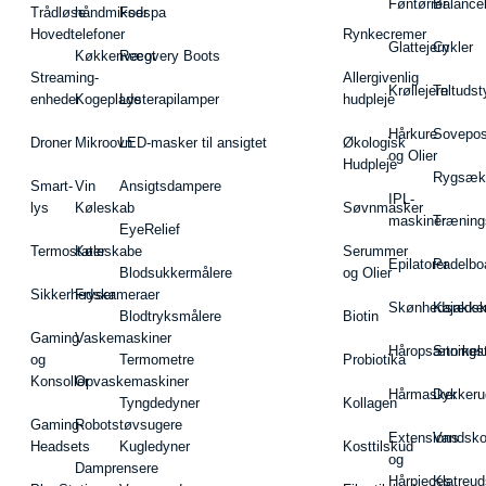
Føntørrer
Balance
Trådløse
håndmikser
Fodspa
Hovedtelefoner
Rynkecremer
Glattejern
Cykler
Køkkenvægt
Recovery Boots
Streaming-
Allergivenlig
Krøllejern
Teltudst
enheder
Kogeplade
Lysterapilamper
hudpleje
Hårkure
Sovepos
Droner
Mikroovn
LED-masker til ansigtet
Økologisk
og Olier
Hudpleje
Rygsæk
Smart-
Vin
Ansigtsdampere
IPL-
lys
Køleskab
Søvnmasker
maskiner
Træning
EyeRelief
Termostater
Køleskabe
Serummer
Epilatorer
Padelbo
Blodsukkermålere
og Olier
Sikkerhedskameraer
Fryser
Skønhedsredsk
Kajakke
Blodtryksmålere
Biotin
Gaming
Vaskemaskiner
Håropsætningst
Snorkel
og
Termometre
Probiotika
Konsoller
Opvaskemaskiner
Hårmasker
Dykkeru
Tyngdedyner
Kollagen
Gaming-
Robotstøvsugere
Extensions
Vandsk
Headsets
Kugledyner
Kosttilskud
og
Damprensere
Hårpieces
Klatreud