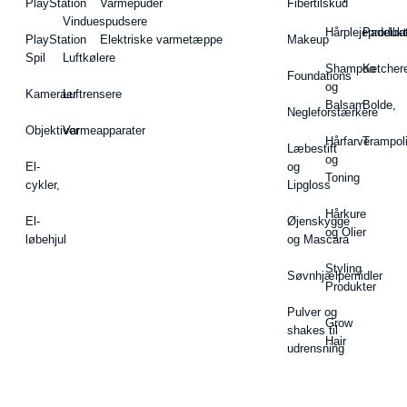
PlayStation
Varmepuder
Fibertilskud
Vinduespudsere
Hårplejeprodukt
Padelba
PlayStation
Elektriske varmetæppe
Makeup
Spil
Luftkølere
Shampoo
Ketcher
Foundations
og
Kameraer
Luftrensere
Balsam
Bolde,
Negleforstærkere
Objektiver
Varmeapparater
Hårfarve
Trampol
Læbestift
og
El-
og
Toning
cykler,
Lipgloss
Hårkure
El-
Øjenskygge
og Olier
løbehjul
og Mascara
Styling
Søvnhjælpemidler
Produkter
Pulver og
Grow
shakes til
Hair
udrensning