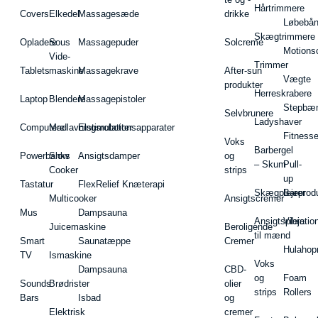
Hårtrimmere
Covers
Elkedel
Massagesæde
drikke
Løbebå
Skægtrimmere
Opladere
Sous
Massagepuder
Solcreme
Motions
Vide-
Trimmer
Tablets
maskine
Massagekrave
After-sun
Vægte
produkter
Herreskrabere
Laptop
Blendere
Massagepistoler
Stepbæ
Selvbrunere
Ladyshaver
Computere
Madlavningsrobotter
Elstimulationsapparater
Fitnesse
Voks
Barbergel
Powerbanks
Slow
Ansigtsdamper
og
– Skum
Pull-
Cooker
strips
up
Tastatur
FlexRelief Knæterapi
Skægplejeprodu
Barer
Multicooker
Ansigtscremer
Mus
Dampsauna
Ansigtspleje
Vibratio
Juicemaskine
Beroligende
til mænd
Smart
Saunatæppe
Cremer
Hulahop
TV
Ismaskine
Voks
Dampsauna
CBD-
og
Foam
Sounds
Brødrister
olier
strips
Rollers
Bars
Isbad
og
Elektrisk
cremer