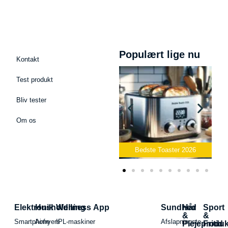
Populært lige nu
Kontakt
Test produkt
Bliv tester
Om os
ast Mikrofon
026
Bedste Toaster 2026
Bedste Elkedel 2026
Elektronik
Husholdning
Wellness App
Sundhed
Hår
Sport
&
&
Smartphone
Airfryers
IPL-maskiner
Afslapningste
Plejeproduk
Fritid