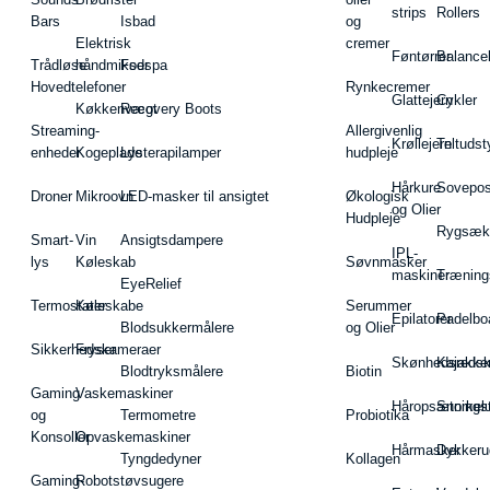
strips
Rollers
Bars
Isbad
og
Elektrisk
cremer
Føntørrer
Balance
Trådløse
håndmikser
Fodspa
Hovedtelefoner
Rynkecremer
Glattejern
Cykler
Køkkenvægt
Recovery Boots
Streaming-
Allergivenlig
Krøllejern
Teltudst
enheder
Kogeplade
Lysterapilamper
hudpleje
Hårkure
Sovepos
Droner
Mikroovn
LED-masker til ansigtet
Økologisk
og Olier
Hudpleje
Rygsæk
Smart-
Vin
Ansigtsdampere
IPL-
lys
Køleskab
Søvnmasker
maskiner
Træning
EyeRelief
Termostater
Køleskabe
Serummer
Epilatorer
Padelbo
Blodsukkermålere
og Olier
Sikkerhedskameraer
Fryser
Skønhedsredsk
Kajakke
Blodtryksmålere
Biotin
Gaming
Vaskemaskiner
Håropsætningst
Snorkel
og
Termometre
Probiotika
Konsoller
Opvaskemaskiner
Hårmasker
Dykkeru
Tyngdedyner
Kollagen
Gaming-
Robotstøvsugere