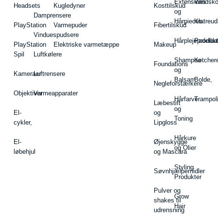
Extensions
Vandsk
Headsets
Kugledyner
Kosttilskud
og
Damprensere
Hårpieces
Klatreud
PlayStation
Varmepuder
Fibertilskud
Vinduespudsere
Hårplejeprodukt
Padelba
PlayStation
Elektriske varmetæppe
Makeup
Spil
Luftkølere
Shampoo
Ketcher
Foundations
og
Kameraer
Luftrensere
Balsam
Bolde,
Negleforstærkere
Objektiver
Varmeapparater
Hårfarve
Trampol
Læbestift
og
El-
og
Toning
cykler,
Lipgloss
Hårkure
El-
Øjenskygge
og Olier
løbehjul
og Mascara
Styling
Søvnhjælpemidler
Produkter
Pulver og
Grow
shakes til
Hair
udrensning