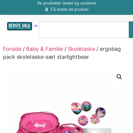
Se produkter testet og vurderet
Få testet dit produkt
Forside
/
Baby & Familie
/
Skoletaske
/ ergobag
pack skoletaske-sæt starlightbear