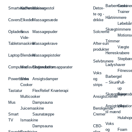
Barbermaskiner
Cross
Smartwatches
Kaffemaskiner
Massagestol
Detox-
Trainer
te og -
Hårtrimmere
Covers
Elkedel
Massagesæde
drikke
Løbebå
Skægtrimmere
Opladere
Sous
Massagepuder
Solcreme
Motions
Vide-
Trimmer
Tablets
maskine
Massagekrave
After-sun
Vægte
produkter
Herreskrabere
Laptop
Blendere
Massagepistoler
Stepbæ
Selvbrunere
Ladyshaver
Computere
Madlavningsrobotter
Elstimulationsapparater
Fitnesse
Voks
Barbergel
Powerbanks
Slow
Ansigtsdamper
og
– Skum
Pull-
Cooker
strips
up
Tastatur
FlexRelief Knæterapi
Skægplejeprodu
Barer
Multicooker
Ansigtscremer
Mus
Dampsauna
Ansigtspleje
Vibratio
Juicemaskine
Beroligende
til mænd
Smart
Saunatæppe
Cremer
Hulahop
TV
Ismaskine
Voks
Dampsauna
CBD-
og
Foam
Sounds
Brødrister
olier