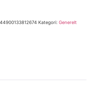
144900133812674
Kategori:
Generelt