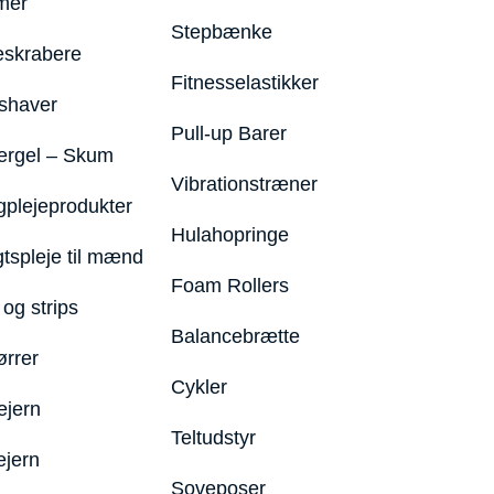
mer
Stepbænke
eskrabere
Fitnesselastikker
shaver
Pull-up Barer
ergel – Skum
Vibrationstræner
plejeprodukter
Hulahopringe
gtspleje til mænd
Foam Rollers
og strips
Balancebrætte
ørrer
Cykler
ejern
Teltudstyr
ejern
Soveposer