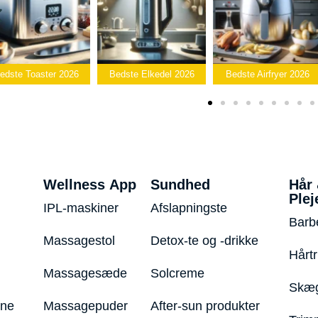
Bedste
edste Elkedel 2026
Bedste Airfryer 2026
Popcornmaskine 2026
Wellness App
Sundhed
Hår
Plej
IPL-maskiner
Afslapningste
Barb
Massagestol
Detox-te og -drikke
Hårt
Massagesæde
Solcreme
Skæg
ine
Massagepuder
After-sun produkter