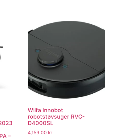
Wilfa Innobot
robotstøvsuger RVC-
 2023
D4000SL
4,159.00
kr.
PA –