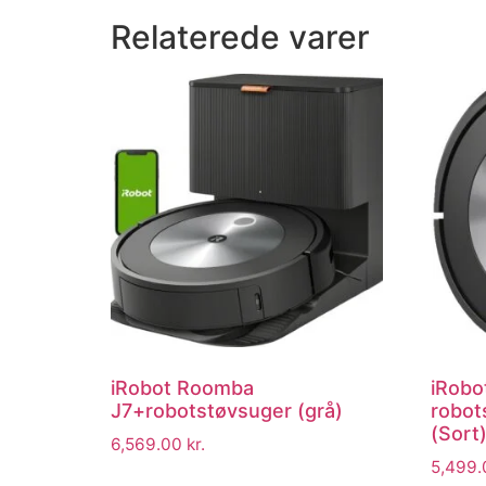
Relaterede varer
iRobot Roomba
iRobo
J7+robotstøvsuger (grå)
robot
(Sort
6,569.00
kr.
5,499