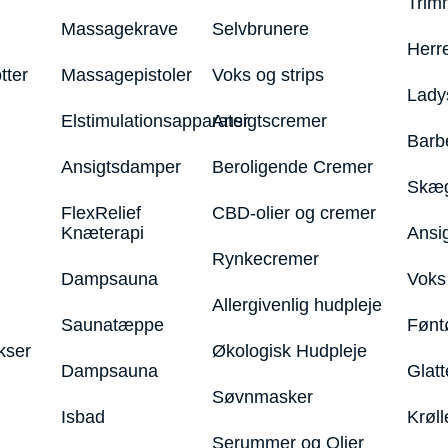
Trim
Massagekrave
Selvbrunere
Herr
tter
Massagepistoler
Voks og strips
Lady
Elstimulationsapparater
Ansigtscremer
Barb
Ansigtsdamper
Beroligende Cremer
Skæg
FlexRelief
CBD-olier og cremer
Knæterapi
Ansi
Rynkecremer
Dampsauna
Voks 
Allergivenlig hudpleje
Saunatæppe
Fønt
kser
Økologisk Hudpleje
Dampsauna
Glatt
Søvnmasker
Isbad
Krøll
Serummer og Olier