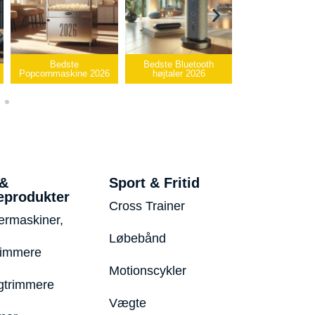
Bedste Bluetooth
Bedste infrarøde
højtaler 2026
varmepude 2026
Bedste USB-sti
 &
Sport & Fritid
eprodukter
Cross Trainer
ermaskiner,
Løbebånd
rimmere
Motionscykler
trimmere
Vægte