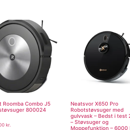
t Roomba Combo J5
Neatsvor X650 Pro
støvsuger 800024
Robotstøvsuger med
)
gulvvask – Bedst i test
– Støvsuger og
.00
kr.
Moppefunktion – 6000 