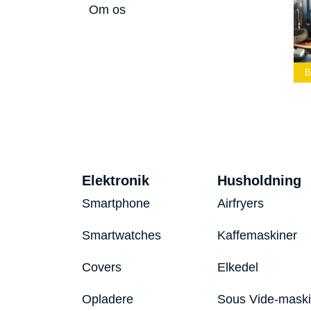
Om os
ste Led
Bedste Podcast
lygte 2026
Mikrofon 2026
Bedste Toaster 2026
B
Elektronik
Husholdning
Smartphone
Airfryers
Smartwatches
Kaffemaskiner
Covers
Elkedel
Opladere
Sous Vide-mask