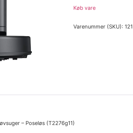
Køb vare
Varenummer (SKU):
12
tøvsuger – Poseløs (T2276g11)