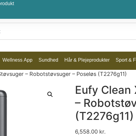
produkt
Wellness App
Sundhed
Hår & Plejeprodukter
Sport & Fr
Støvsuger – Robotstøvsuger – Poseløs (T2276g11)
Eufy Clean 
– Robotstøv
(T2276g11)
6,558.00
kr.