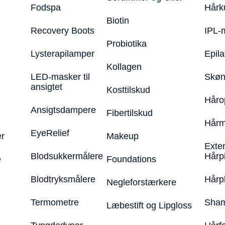
Fodspa
Hårk
Biotin
Recovery Boots
IPL-
Probiotika
Lysterapilamper
Epila
Kollagen
LED-masker til
Skøn
ansigtet
Kosttilskud
Håro
Ansigtsdampere
Fibertilskud
Hårm
EyeRelief
r
Makeup
Exte
Blodsukkermålere
Hårp
e
Foundations
Blodtryksmålere
Hårp
Negleforstærkere
Termometre
Sham
Læbestift og Lipgloss