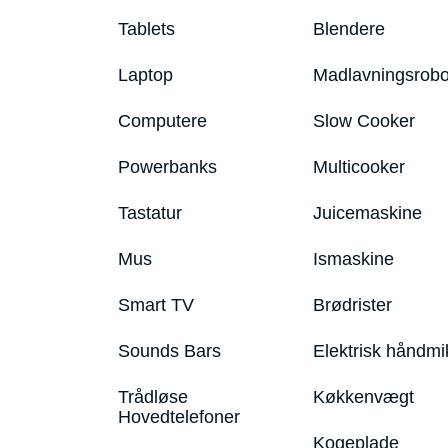
Tablets
Blendere
Laptop
Madlavningsrobo
Computere
Slow Cooker
Powerbanks
Multicooker
Tastatur
Juicemaskine
Mus
Ismaskine
Smart TV
Brødrister
Sounds Bars
Elektrisk håndmi
Trådløse
Køkkenvægt
Hovedtelefoner
Kogeplade