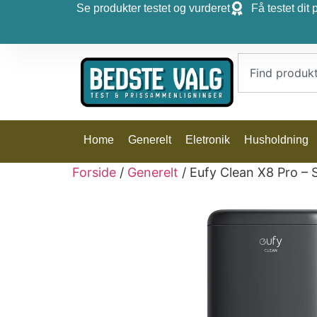
Se produkter testet og vurderet
Få testet dit 
Home
Generelt
Eletronik
Husholdning
Forside
/
Generelt
/ Eufy Clean X8 Pro – 