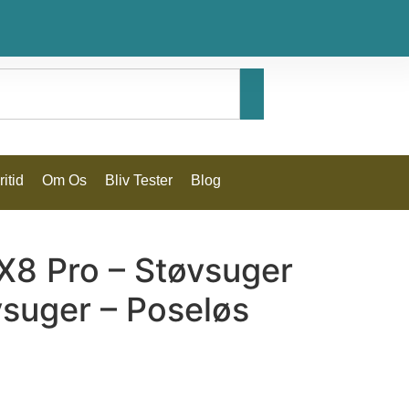
itid
Om Os
Bliv Tester
Blog
X8 Pro – Støvsuger
suger – Poseløs