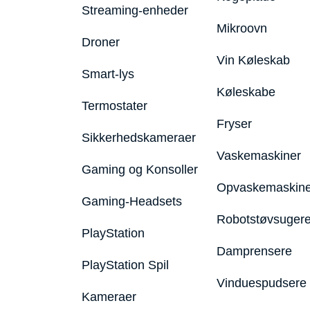
Streaming-enheder
Mikroovn
Droner
Vin Køleskab
Smart-lys
Køleskabe
Termostater
Fryser
Sikkerhedskameraer
Vaskemaskiner
Gaming og Konsoller
Opvaskemaskine
Gaming-Headsets
Robotstøvsuger
PlayStation
Damprensere
PlayStation Spil
Vinduespudsere
Kameraer