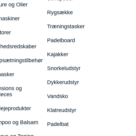
ure og Olier
Rygsække
maskiner
Træningstasker
torer
Padelboard
hedsredskaber
Kajakker
psætningstilbehør
Snorkeludstyr
asker
Dykkerudstyr
nsions og
ieces
Vandsko
lejeprodukter
Klatreudstyr
poo og Balsam
Padelbat