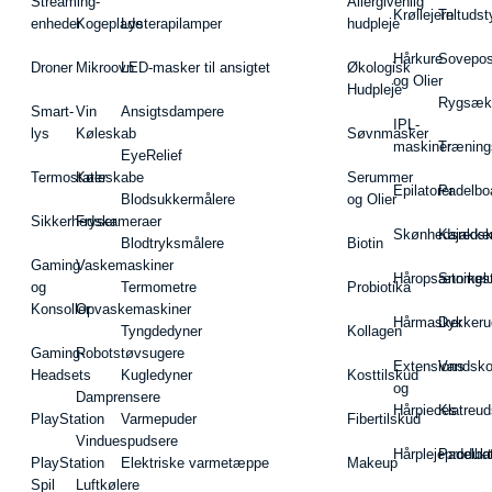
Streaming-
Allergivenlig
Krøllejern
Teltudst
enheder
Kogeplade
Lysterapilamper
hudpleje
Hårkure
Sovepos
Droner
Mikroovn
LED-masker til ansigtet
Økologisk
og Olier
Hudpleje
Rygsæk
Smart-
Vin
Ansigtsdampere
IPL-
lys
Køleskab
Søvnmasker
maskiner
Træning
EyeRelief
Termostater
Køleskabe
Serummer
Epilatorer
Padelbo
Blodsukkermålere
og Olier
Sikkerhedskameraer
Fryser
Skønhedsredsk
Kajakke
Blodtryksmålere
Biotin
Gaming
Vaskemaskiner
Håropsætningst
Snorkel
og
Termometre
Probiotika
Konsoller
Opvaskemaskiner
Hårmasker
Dykkeru
Tyngdedyner
Kollagen
Gaming-
Robotstøvsugere
Extensions
Vandsk
Headsets
Kugledyner
Kosttilskud
og
Damprensere
Hårpieces
Klatreud
PlayStation
Varmepuder
Fibertilskud
Vinduespudsere
Hårplejeprodukt
Padelba
PlayStation
Elektriske varmetæppe
Makeup
Spil
Luftkølere