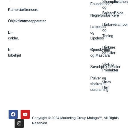
Shampoo
Ketcher
Foundations
og
Kameraer
Luftrensere
Balsam
Bolde,
Negleforstærkere
Objektiver
Varmeapparater
Hårfarve
Trampol
Læbestift
og
El-
og
Toning
cykler,
Lipgloss
Hårkure
El-
Øjenskygge
og Olier
løbehjul
og Mascara
Styling
Søvnhjælpemidler
Produkter
Pulver og
Grow
shakes til
Hair
udrensning
Copyright © 2024 Marketing Group Malaga™, All Rights
Reserved