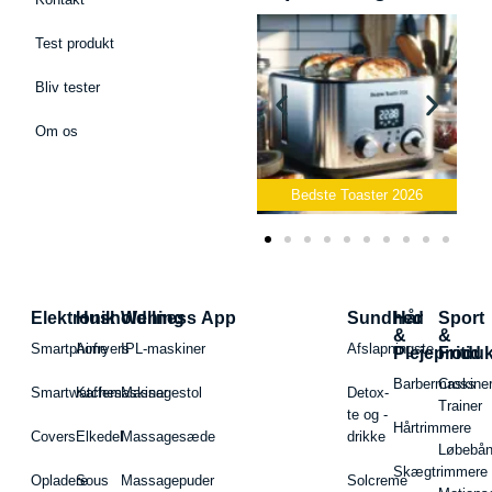
Test produkt
Bliv tester
Om os
Bedste Podcast Mikrofon
2026
Bedste Toaster 2026
Elektronik
Husholdning
Wellness App
Sundhed
Hår
Sport
&
&
Smartphone
Airfryers
IPL-maskiner
Afslapningste
Plejeproduk
Fritid
Barbermaskiner
Cross
Smartwatches
Kaffemaskiner
Massagestol
Detox-
Trainer
te og -
Hårtrimmere
Covers
Elkedel
Massagesæde
drikke
Løbebå
Skægtrimmere
Opladere
Sous
Massagepuder
Solcreme