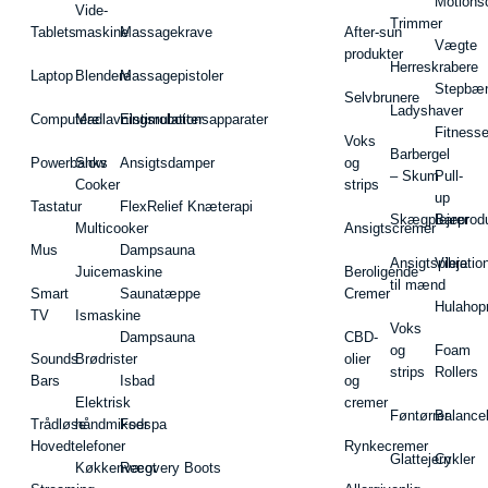
Motions
Vide-
Trimmer
Tablets
maskine
Massagekrave
After-sun
Vægte
produkter
Herreskrabere
Laptop
Blendere
Massagepistoler
Stepbæ
Selvbrunere
Ladyshaver
Computere
Madlavningsrobotter
Elstimulationsapparater
Fitnesse
Voks
Barbergel
Powerbanks
Slow
Ansigtsdamper
og
– Skum
Pull-
Cooker
strips
up
Tastatur
FlexRelief Knæterapi
Skægplejeprodu
Barer
Multicooker
Ansigtscremer
Mus
Dampsauna
Ansigtspleje
Vibratio
Juicemaskine
Beroligende
til mænd
Smart
Saunatæppe
Cremer
Hulahop
TV
Ismaskine
Voks
Dampsauna
CBD-
og
Foam
Sounds
Brødrister
olier
strips
Rollers
Bars
Isbad
og
Elektrisk
cremer
Føntørrer
Balance
Trådløse
håndmikser
Fodspa
Hovedtelefoner
Rynkecremer
Glattejern
Cykler
Køkkenvægt
Recovery Boots