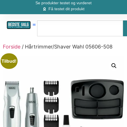
Se produkter testet og vurderet
Få testet dit produkt
Forside
/ Hårtrimmer/Shaver Wahl 05606-508
Tilbud!