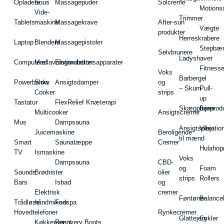
Opladere
Sous
Massagepuder
Solcreme
Motions
Vide-
Trimmer
Tablets
maskine
Massagekrave
After-sun
Vægte
produkter
Herreskrabere
Laptop
Blendere
Massagepistoler
Stepbæ
Selvbrunere
Ladyshaver
Computere
Madlavningsrobotter
Elstimulationsapparater
Fitnesse
Voks
Barbergel
Powerbanks
Slow
Ansigtsdamper
og
– Skum
Pull-
Cooker
strips
up
Tastatur
FlexRelief Knæterapi
Skægplejeprodu
Barer
Multicooker
Ansigtscremer
Mus
Dampsauna
Ansigtspleje
Vibratio
Juicemaskine
Beroligende
til mænd
Smart
Saunatæppe
Cremer
Hulahop
TV
Ismaskine
Voks
Dampsauna
CBD-
og
Foam
Sounds
Brødrister
olier
strips
Rollers
Bars
Isbad
og
Elektrisk
cremer
Føntørrer
Balance
Trådløse
håndmikser
Fodspa
Hovedtelefoner
Rynkecremer
Glattejern
Cykler
Køkkenvægt
Recovery Boots