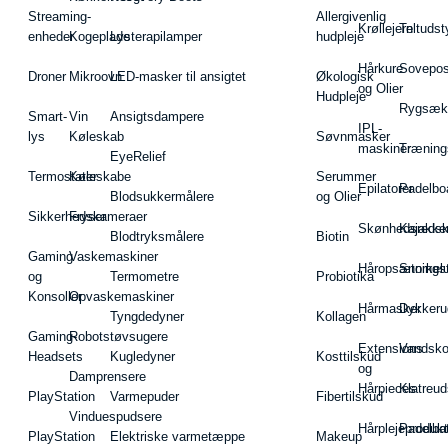
Streaming-
Allergivenlig
Krøllejern
Teltudst
enheder
Kogeplade
Lysterapilamper
hudpleje
Hårkure
Sovepos
Droner
Mikroovn
LED-masker til ansigtet
Økologisk
og Olier
Hudpleje
Rygsæk
Smart-
Vin
Ansigtsdampere
IPL-
lys
Køleskab
Søvnmasker
maskiner
Træning
EyeRelief
Termostater
Køleskabe
Serummer
Epilatorer
Padelbo
Blodsukkermålere
og Olier
Sikkerhedskameraer
Fryser
Skønhedsredsk
Kajakke
Blodtryksmålere
Biotin
Gaming
Vaskemaskiner
Håropsætningst
Snorkel
og
Termometre
Probiotika
Konsoller
Opvaskemaskiner
Hårmasker
Dykkeru
Tyngdedyner
Kollagen
Gaming-
Robotstøvsugere
Extensions
Vandsk
Headsets
Kugledyner
Kosttilskud
og
Damprensere
Hårpieces
Klatreud
PlayStation
Varmepuder
Fibertilskud
Vinduespudsere
Hårplejeprodukt
Padelba
PlayStation
Elektriske varmetæppe
Makeup