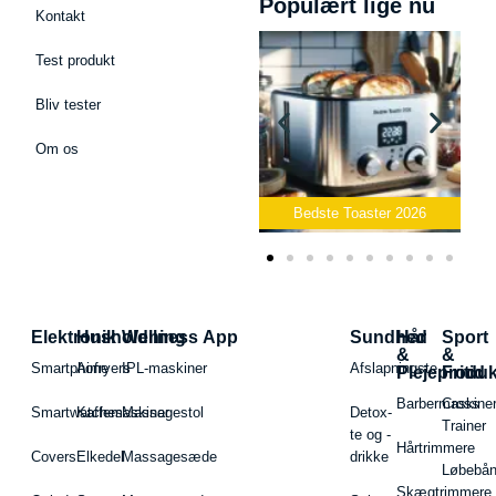
Populært lige nu
Kontakt
Test produkt
Bliv tester
Om os
Bedste Podcast Mikrofon
2026
Bedste Toaster 2026
Elektronik
Husholdning
Wellness App
Sundhed
Hår
Sport
&
&
Smartphone
Airfryers
IPL-maskiner
Afslapningste
Plejeproduk
Fritid
Barbermaskiner
Cross
Smartwatches
Kaffemaskiner
Massagestol
Detox-
Trainer
te og -
Hårtrimmere
Covers
Elkedel
Massagesæde
drikke
Løbebå
Skægtrimmere