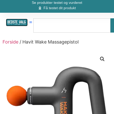
Se produkter testet og vurderet
Få testet dit produkt
Forside
/ Havit Wake Massagepistol