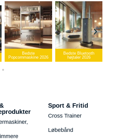
Bedste Bluetooth
Bedste infrarøde
højtaler 2026
varmepude 2026
Bedste USB-sti
 &
Sport & Fritid
eprodukter
Cross Trainer
ermaskiner,
Løbebånd
rimmere