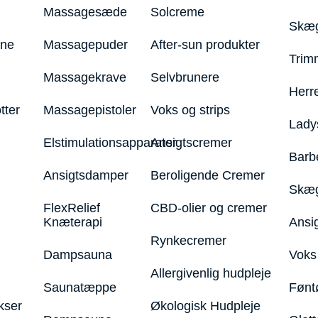
Massagesæde
Solcreme
Skæg
ine
Massagepuder
After-sun produkter
Trim
Massagekrave
Selvbrunere
Herr
tter
Massagepistoler
Voks og strips
Lady
Elstimulationsapparater
Ansigtscremer
Barb
Ansigtsdamper
Beroligende Cremer
Skæg
FlexRelief
CBD-olier og cremer
Knæterapi
Ansi
Rynkecremer
Dampsauna
Voks 
Allergivenlig hudpleje
Saunatæppe
Fønt
kser
Økologisk Hudpleje