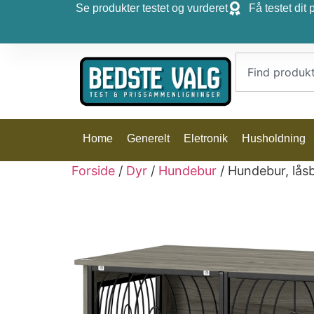
Se produkter testet og vurderet
Få testet dit 
Home
Generelt
Eletronik
Husholdning
Forside
/
Dyr
/
Hundebur
/ Hundebur, låsb