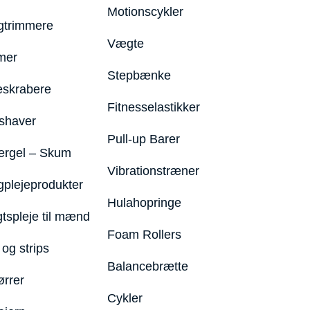
Motionscykler
trimmere
Vægte
mer
Stepbænke
eskrabere
Fitnesselastikker
shaver
Pull-up Barer
ergel – Skum
Vibrationstræner
plejeprodukter
Hulahopringe
gtspleje til mænd
Foam Rollers
og strips
Balancebrætte
ørrer
Cykler