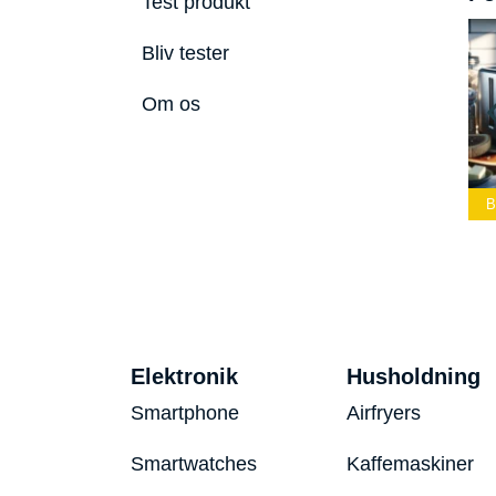
Test produkt
Bliv tester
Om os
ste Led
Bedste Podcast
lygte 2026
Mikrofon 2026
Bedste Toaster 2026
B
Elektronik
Husholdning
Smartphone
Airfryers
Smartwatches
Kaffemaskiner