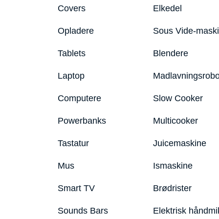
Covers
Elkedel
Opladere
Sous Vide-mask
Tablets
Blendere
Laptop
Madlavningsrobo
Computere
Slow Cooker
Powerbanks
Multicooker
Tastatur
Juicemaskine
Mus
Ismaskine
Smart TV
Brødrister
Sounds Bars
Elektrisk håndmi