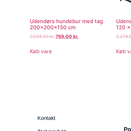
Udendørs hundebur med tag
Udend
200x200x150 cm
120 x
1,034.00
kr.
769.00
kr.
2,374.
Køb vare
Køb v
Kontakt
Po