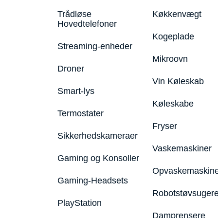
Trådløse
Køkkenvægt
Hovedtelefoner
Kogeplade
Streaming-enheder
Mikroovn
Droner
Vin Køleskab
Smart-lys
Køleskabe
Termostater
Fryser
Sikkerhedskameraer
Vaskemaskiner
Gaming og Konsoller
Opvaskemaskine
Gaming-Headsets
Robotstøvsuger
PlayStation
Damprensere