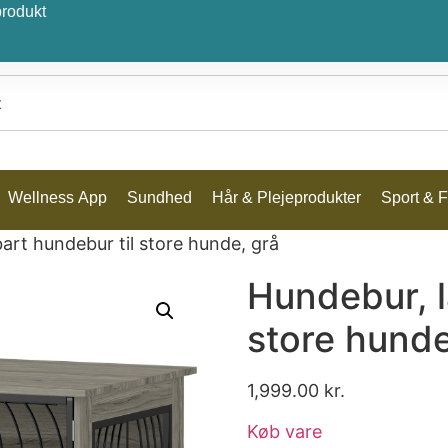
produkt
Wellness App
Sundhed
Hår & Plejeprodukter
Sport & Fr
art hundebur til store hunde, grå
Hundebur, l
store hunde
1,999.00
kr.
Køb vare