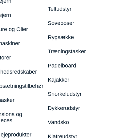
ejern
Teltudstyr
ejern
Soveposer
ure og Olier
Rygsække
maskiner
Træningstasker
torer
Padelboard
hedsredskaber
Kajakker
psætningstilbehør
Snorkeludstyr
asker
Dykkerudstyr
nsions og
ieces
Vandsko
lejeprodukter
Klatreudstyr