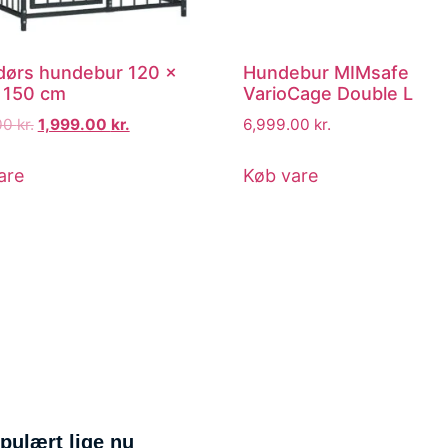
ørs hundebur 120 x
Hundebur MIMsafe
 150 cm
VarioCage Double L
00
kr.
1,999.00
kr.
6,999.00
kr.
are
Køb vare
pulært lige nu