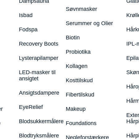
Dampsauna
Glatt
Søvnmasker
Isbad
Krøll
Serummer og Olier
Fodspa
Hårk
Biotin
Recovery Boots
IPL-
Probiotika
Lysterapilamper
Epila
Kollagen
LED-masker til
Skøn
ansigtet
Kosttilskud
Håro
Ansigtsdampere
Fibertilskud
Hårm
EyeRelief
r
Makeup
Exte
Blodsukkermålere
Hårp
e
Foundations
Blodtryksmålere
Hårp
Negleforstærkere