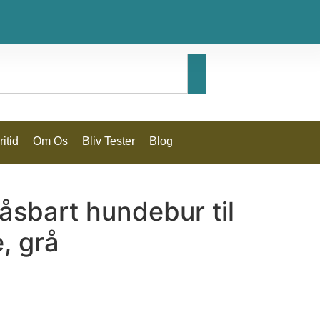
itid
Om Os
Bliv Tester
Blog
åsbart hundebur til
, grå