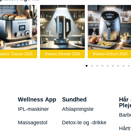
Bedste
edste Elkedel 2026
Bedste Airfryer 2026
Popcornmaskine 2026
Wellness App
Sundhed
Hår
Plej
IPL-maskiner
Afslapningste
Barb
Massagestol
Detox-te og -drikke
Hårt