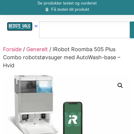
Se produkter testet og vurderet
Få testet dit produkt
Forside
/
Generelt
/ IRobot Roomba 505 Plus
Combo robotstøvsuger med AutoWash-base –
Hvid