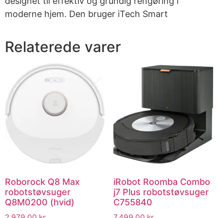
designet til effektiv og grundig rengøring i
moderne hjem. Den bruger iTech Smart
Relaterede varer
Roborock Q8 Max
iRobot Roomba Combo
robotstøvsuger
j7 Plus robotstøvsuger
Q8M0200 (hvid)
C755840
2,979.00
kr.
7,499.00
kr.