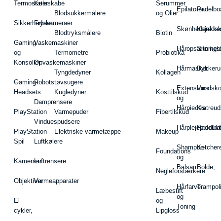
Termostater
Køleskabe
Serummer
Epilatorer
Padelbo
Blodsukkermålere
og Olier
Sikkerhedskameraer
Fryser
Skønhedsredsk
Kajakke
Blodtryksmålere
Biotin
Gaming
Vaskemaskiner
Håropsætningst
Snorkel
og
Termometre
Probiotika
Konsoller
Opvaskemaskiner
Hårmasker
Dykkeru
Tyngdedyner
Kollagen
Gaming-
Robotstøvsugere
Extensions
Vandsk
Headsets
Kugledyner
Kosttilskud
og
Damprensere
Hårpieces
Klatreud
PlayStation
Varmepuder
Fibertilskud
Vinduespudsere
Hårplejeprodukt
Padelba
PlayStation
Elektriske varmetæppe
Makeup
Spil
Luftkølere
Shampoo
Ketcher
Foundations
og
Kameraer
Luftrensere
Balsam
Bolde,
Negleforstærkere
Objektiver
Varmeapparater
Hårfarve
Trampol
Læbestift
og
El-
og
Toning
cykler,
Lipgloss