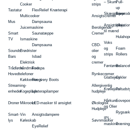
– Skum
Pull-
Cooker
strips
up
Tastatur
FlexRelief Knæterapi
Skægplejeprodu
Barer
Multicooker
Ansigtscremer
Mus
Dampsauna
Ansigtspleje
Vibratio
Juicemaskine
Beroligende
til mænd
Smart
Saunatæppe
Cremer
Hulahop
TV
Ismaskine
Voks
Dampsauna
CBD-
og
Foam
Sounds
Brødrister
olier
strips
Rollers
Bars
Isbad
og
Elektrisk
cremer
Føntørrer
Balance
Trådløse
håndmikser
Fodspa
Hovedtelefoner
Rynkecremer
Glattejern
Cykler
Køkkenvægt
Recovery Boots
Streaming-
Allergivenlig
Krøllejern
Teltudst
enheder
Kogeplade
Lysterapilamper
hudpleje
Hårkure
Sovepos
Droner
Mikroovn
LED-masker til ansigtet
Økologisk
og Olier
Hudpleje
Rygsæk
Smart-
Vin
Ansigtsdampere
IPL-
lys
Køleskab
Søvnmasker
maskiner
Træning
EyeRelief