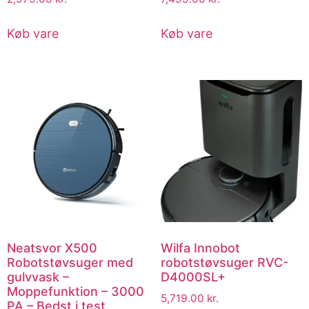
Køb vare
Køb vare
Neatsvor X500
Wilfa Innobot
Robotstøvsuger med
robotstøvsuger RVC-
gulvvask –
D4000SL+
Moppefunktion – 3000
5,719.00
kr.
PA – Bedst i test