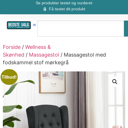
Se produkter testet og vurderet
Få testet dit produkt
Forside
/
Wellness &
Skønhed
/
Massagestol
/ Massagestol med
fodskammel stof mørkegrå
Tilbud!