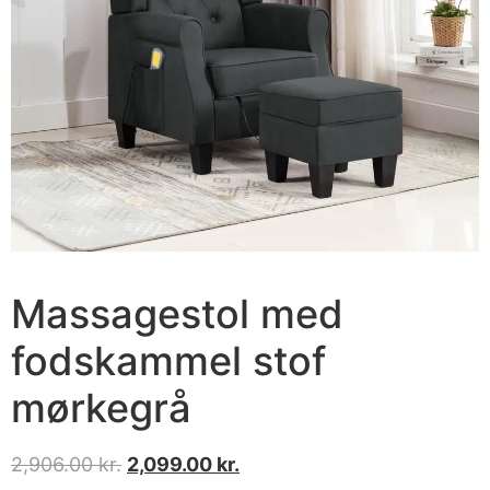
Massagestol med
fodskammel stof
mørkegrå
2,906.00
kr.
2,099.00
kr.