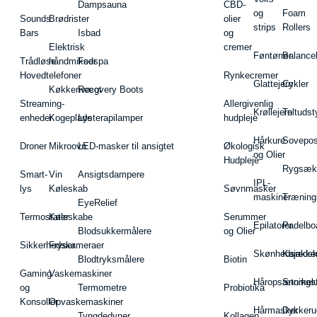
Dampsauna
CBD-
og
Foam
Sounds
Brødrister
olier
strips
Rollers
Bars
Isbad
og
Elektrisk
cremer
Føntørrer
Balance
Trådløse
håndmikser
Fodspa
Hovedtelefoner
Rynkecremer
Glattejern
Cykler
Køkkenvægt
Recovery Boots
Streaming-
Allergivenlig
Krøllejern
Teltudst
enheder
Kogeplade
Lysterapilamper
hudpleje
Hårkure
Sovepos
Droner
Mikroovn
LED-masker til ansigtet
Økologisk
og Olier
Hudpleje
Rygsæk
Smart-
Vin
Ansigtsdampere
IPL-
lys
Køleskab
Søvnmasker
maskiner
Træning
EyeRelief
Termostater
Køleskabe
Serummer
Epilatorer
Padelbo
Blodsukkermålere
og Olier
Sikkerhedskameraer
Fryser
Skønhedsredsk
Kajakke
Blodtryksmålere
Biotin
Gaming
Vaskemaskiner
Håropsætningst
Snorkel
og
Termometre
Probiotika
Konsoller
Opvaskemaskiner
Hårmasker
Dykkeru
Tyngdedyner
Kollagen