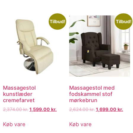
Tilbud!
Tilbud!
Massagestol
Massagestol med
kunstlæder
fodskammel stof
cremefarvet
mørkebrun
2,374.00
kr.
1,599.00
kr.
2,624.00
kr.
1,699.00
kr.
Køb vare
Køb vare