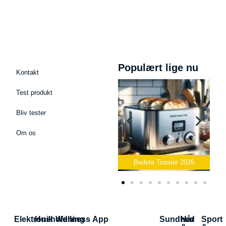
Populært lige nu
Kontakt
Test produkt
Bliv tester
Om os
Mikrofon
Bedste Toaster 2026
Bedste Elkedel 2026
Elektronik
Husholdning
Wellness App
Sundhed
Hår
Sport