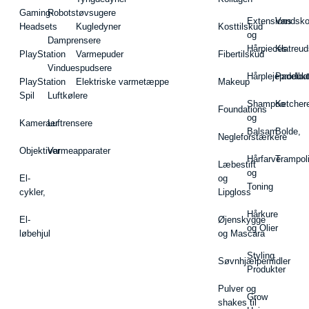
Gaming-
Robotstøvsugere
Extensions
Vandsk
Headsets
Kugledyner
Kosttilskud
og
Damprensere
Hårpieces
Klatreud
PlayStation
Varmepuder
Fibertilskud
Vinduespudsere
Hårplejeprodukt
Padelba
PlayStation
Elektriske varmetæppe
Makeup
Spil
Luftkølere
Shampoo
Ketcher
Foundations
og
Kameraer
Luftrensere
Balsam
Bolde,
Negleforstærkere
Objektiver
Varmeapparater
Hårfarve
Trampol
Læbestift
og
El-
og
Toning
cykler,
Lipgloss
Hårkure
El-
Øjenskygge
og Olier
løbehjul
og Mascara
Styling
Søvnhjælpemidler
Produkter
Pulver og
Grow
shakes til