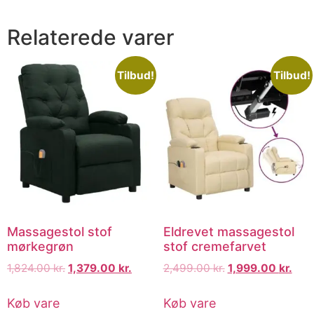
Relaterede varer
Tilbud!
Tilbud!
Massagestol stof
Eldrevet massagestol
mørkegrøn
stof cremefarvet
1,824.00
kr.
1,379.00
kr.
2,499.00
kr.
1,999.00
kr.
Køb vare
Køb vare