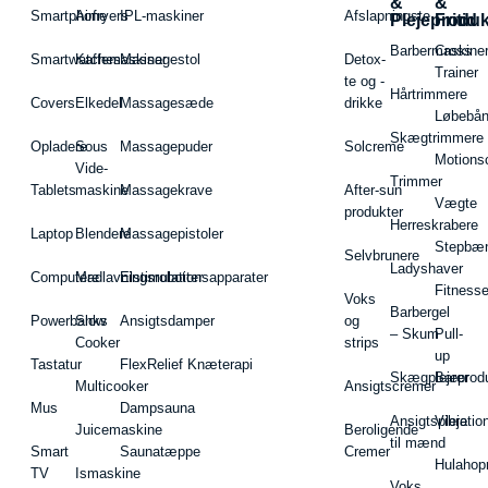
&
&
Smartphone
Airfryers
IPL-maskiner
Afslapningste
Plejeproduk
Fritid
Barbermaskiner
Cross
Smartwatches
Kaffemaskiner
Massagestol
Detox-
Trainer
te og -
Hårtrimmere
Covers
Elkedel
Massagesæde
drikke
Løbebå
Skægtrimmere
Opladere
Sous
Massagepuder
Solcreme
Motions
Vide-
Trimmer
Tablets
maskine
Massagekrave
After-sun
Vægte
produkter
Herreskrabere
Laptop
Blendere
Massagepistoler
Stepbæ
Selvbrunere
Ladyshaver
Computere
Madlavningsrobotter
Elstimulationsapparater
Fitnesse
Voks
Barbergel
Powerbanks
Slow
Ansigtsdamper
og
– Skum
Pull-
Cooker
strips
up
Tastatur
FlexRelief Knæterapi
Skægplejeprodu
Barer
Multicooker
Ansigtscremer
Mus
Dampsauna
Ansigtspleje
Vibratio
Juicemaskine
Beroligende
til mænd
Smart
Saunatæppe
Cremer
Hulahop
TV
Ismaskine
Voks