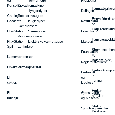
og
Termometre
Probiotika
Konsoller
Opvaskemaskiner
Hårmasker
Dykkeru
Tyngdedyner
Kollagen
Gaming-
Robotstøvsugere
Extensions
Vandsk
Headsets
Kugledyner
Kosttilskud
og
Damprensere
Hårpieces
Klatreud
PlayStation
Varmepuder
Fibertilskud
Vinduespudsere
Hårplejeprodukt
Padelba
PlayStation
Elektriske varmetæppe
Makeup
Spil
Luftkølere
Shampoo
Ketcher
Foundations
og
Kameraer
Luftrensere
Balsam
Bolde,
Negleforstærkere
Objektiver
Varmeapparater
Hårfarve
Trampol
Læbestift
og
El-
og
Toning
cykler,
Lipgloss
Hårkure
El-
Øjenskygge
og Olier
løbehjul
og Mascara
Styling
Søvnhjælpemidler
Produkter