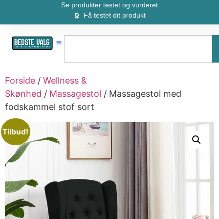
Se produkter testet og vurderet
Få testet dit produkt
Forside
/
Wellness &
Skønhed
/
Massagestol
/ Massagestol med
fodskammel stof sort
Tilbud!