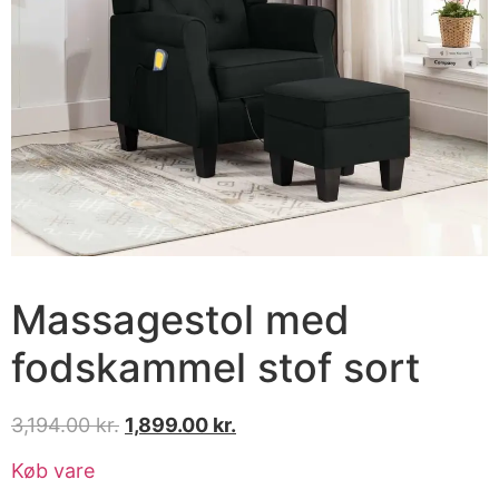
Massagestol med
fodskammel stof sort
3,194.00
kr.
1,899.00
kr.
Køb vare