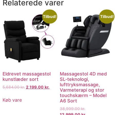
Relaterede varer
Tilbud!
Tilbud!
Eldrevet massagestol
Massagestol 4D med
kunstlæder sort
SL-teknologi,
lufttryksmassage,
5,684.00
kr.
2,199.00
kr.
Varmeterapi og stor
touchskærm – Model
Køb vare
A6 Sort
38,999.00
kr.
12,999.00
kr.