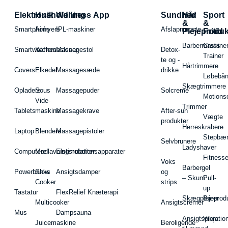
Elektronik
Husholdning
Wellness App
Sundhed
Hår
Sport
&
&
Smartphone
Airfryers
IPL-maskiner
Afslapningste
Plejeproduk
Fritid
Barbermaskiner
Cross
Smartwatches
Kaffemaskiner
Massagestol
Detox-
Trainer
te og -
Hårtrimmere
Covers
Elkedel
Massagesæde
drikke
Løbebå
Skægtrimmere
Opladere
Sous
Massagepuder
Solcreme
Motions
Vide-
Trimmer
Tablets
maskine
Massagekrave
After-sun
Vægte
produkter
Herreskrabere
Laptop
Blendere
Massagepistoler
Stepbæ
Selvbrunere
Ladyshaver
Computere
Madlavningsrobotter
Elstimulationsapparater
Fitnesse
Voks
Barbergel
Powerbanks
Slow
Ansigtsdamper
og
– Skum
Pull-
Cooker
strips
up
Tastatur
FlexRelief Knæterapi
Skægplejeprodu
Barer
Multicooker
Ansigtscremer
Mus
Dampsauna
Ansigtspleje
Vibratio
Juicemaskine
Beroligende