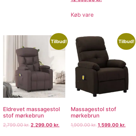
Køb vare
Tilbud!
Tilbud!
Eldrevet massagestol
Massagestol stof
stof mørkebrun
mørkebrun
2,799.00
kr.
2,299.00
kr.
1,909.00
kr.
1,599.00
kr.