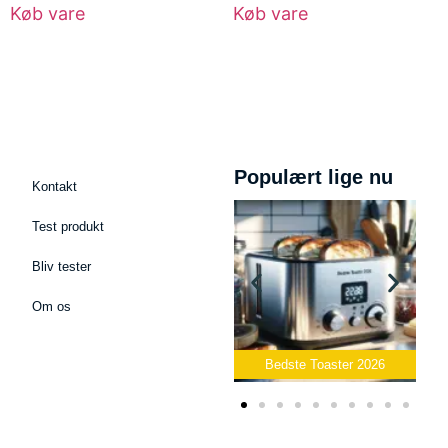
Køb vare
Køb vare
Populært lige nu
Kontakt
Test produkt
Bliv tester
Om os
Mikrofon
Bedste Toaster 2026
Bedste Elkedel 2026