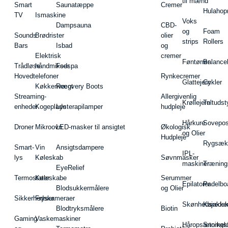
til mænd
Smart
Saunatæppe
Cremer
Hulahop
TV
Ismaskine
Voks
Dampsauna
CBD-
og
Foam
Sounds
Brødrister
olier
strips
Rollers
Bars
Isbad
og
Elektrisk
cremer
Føntørrer
Balance
Trådløse
håndmikser
Fodspa
Hovedtelefoner
Rynkecremer
Glattejern
Cykler
Køkkenvægt
Recovery Boots
Streaming-
Allergivenlig
Krøllejern
Teltudst
enheder
Kogeplade
Lysterapilamper
hudpleje
Hårkure
Sovepos
Droner
Mikroovn
LED-masker til ansigtet
Økologisk
og Olier
Hudpleje
Rygsæk
Smart-
Vin
Ansigtsdampere
IPL-
lys
Køleskab
Søvnmasker
maskiner
Træning
EyeRelief
Termostater
Køleskabe
Serummer
Epilatorer
Padelbo
Blodsukkermålere
og Olier
Sikkerhedskameraer
Fryser
Skønhedsredsk
Kajakke
Blodtryksmålere
Biotin
Gaming
Vaskemaskiner
Håropsætningst
Snorkel