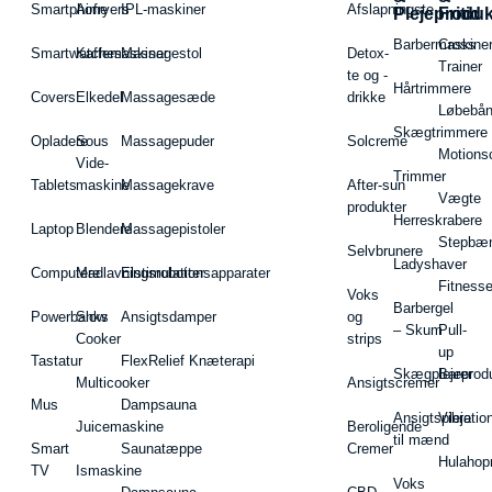
Smartphone
Airfryers
IPL-maskiner
Afslapningste
Plejeproduk
Fritid
Barbermaskiner
Cross
Smartwatches
Kaffemaskiner
Massagestol
Detox-
Trainer
te og -
Hårtrimmere
Covers
Elkedel
Massagesæde
drikke
Løbebå
Skægtrimmere
Opladere
Sous
Massagepuder
Solcreme
Motions
Vide-
Trimmer
Tablets
maskine
Massagekrave
After-sun
Vægte
produkter
Herreskrabere
Laptop
Blendere
Massagepistoler
Stepbæ
Selvbrunere
Ladyshaver
Computere
Madlavningsrobotter
Elstimulationsapparater
Fitnesse
Voks
Barbergel
Powerbanks
Slow
Ansigtsdamper
og
– Skum
Pull-
Cooker
strips
up
Tastatur
FlexRelief Knæterapi
Skægplejeprodu
Barer
Multicooker
Ansigtscremer
Mus
Dampsauna
Ansigtspleje
Vibratio
Juicemaskine
Beroligende
til mænd
Smart
Saunatæppe
Cremer
Hulahop
TV
Ismaskine
Voks