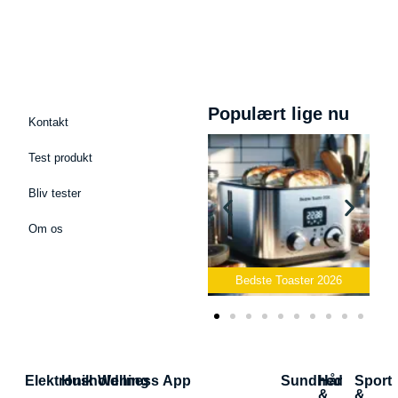
Populært lige nu
Kontakt
Test produkt
Bliv tester
Om os
dcast Mikrofon
2026
Bedste Toaster 2026
Bedste Elkedel 20
Elektronik
Husholdning
Wellness App
Sundhed
Hår
Sport
&
&