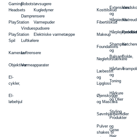
Gaming-
Robotstøvsugere
Extensions
Vandsk
Headsets
Kugledyner
Kosttilskud
og
Damprensere
Hårpieces
Klatreud
PlayStation
Varmepuder
Fibertilskud
Vinduespudsere
Hårplejeprodukt
Padelba
PlayStation
Elektriske varmetæppe
Makeup
Spil
Luftkølere
Shampoo
Ketcher
Foundations
og
Kameraer
Luftrensere
Balsam
Bolde,
Negleforstærkere
Objektiver
Varmeapparater
Hårfarve
Trampol
Læbestift
og
El-
og
Toning
cykler,
Lipgloss
Hårkure
El-
Øjenskygge
og Olier
løbehjul
og Mascara
Styling
Søvnhjælpemidler
Produkter
Pulver og
Grow
shakes til
Hair