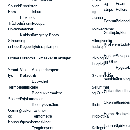
Dampsauna
CBD-
og
Foam
Sounds
Brødrister
olier
strips
Rollers
Bars
Isbad
og
Elektrisk
cremer
Føntørrer
Balance
Trådløse
håndmikser
Fodspa
Hovedtelefoner
Rynkecremer
Glattejern
Cykler
Køkkenvægt
Recovery Boots
Streaming-
Allergivenlig
Krøllejern
Teltudst
enheder
Kogeplade
Lysterapilamper
hudpleje
Hårkure
Sovepos
Droner
Mikroovn
LED-masker til ansigtet
Økologisk
og Olier
Hudpleje
Rygsæk
Smart-
Vin
Ansigtsdampere
IPL-
lys
Køleskab
Søvnmasker
maskiner
Træning
EyeRelief
Termostater
Køleskabe
Serummer
Epilatorer
Padelbo
Blodsukkermålere
og Olier
Sikkerhedskameraer
Fryser
Skønhedsredsk
Kajakke
Blodtryksmålere
Biotin
Gaming
Vaskemaskiner
Håropsætningst
Snorkel
og
Termometre
Probiotika
Konsoller
Opvaskemaskiner
Hårmasker
Dykkeru
Tyngdedyner
Kollagen