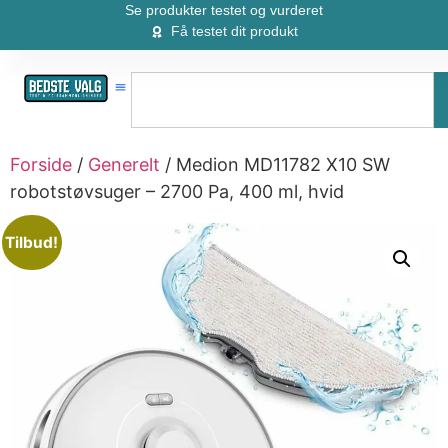
Se produkter testet og vurderet
Få testet dit produkt
Forside
/
Generelt
/ Medion MD11782 X10 SW
robotstøvsuger – 2700 Pa, 400 ml, hvid
Tilbud!