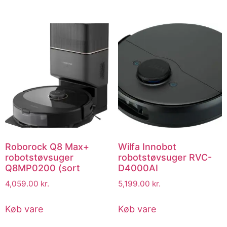
Roborock Q8 Max+
Wilfa Innobot
robotstøvsuger
robotstøvsuger RVC-
Q8MP0200 (sort
D4000AI
4,059.00
kr.
5,199.00
kr.
Køb vare
Køb vare