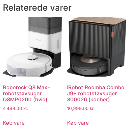
Relaterede varer
Roborock Q8 Max+
iRobot Roomba Combo
robotstøvsuger
J9+ robotstøvsuger
Q8MP0200 (hvid)
800026 (kobber)
4,499.00
kr.
10,999.00
kr.
Køb vare
Køb vare