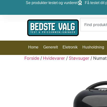
Se produkter testet og vurderet
Få testet dit 
Home
Generelt
Eletronik
Husholdning
Forside
/
Hvidevarer
/
Støvsuger
/ Numati