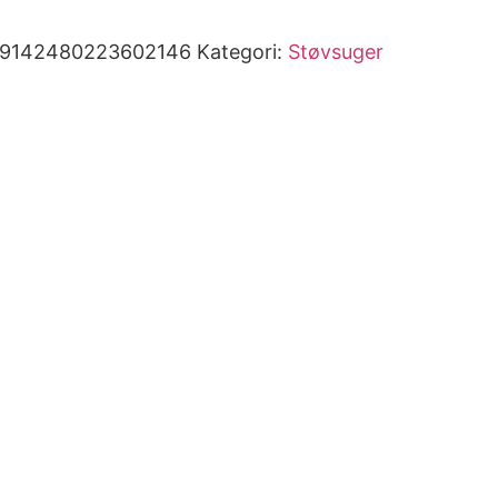
99142480223602146
Kategori:
Støvsuger