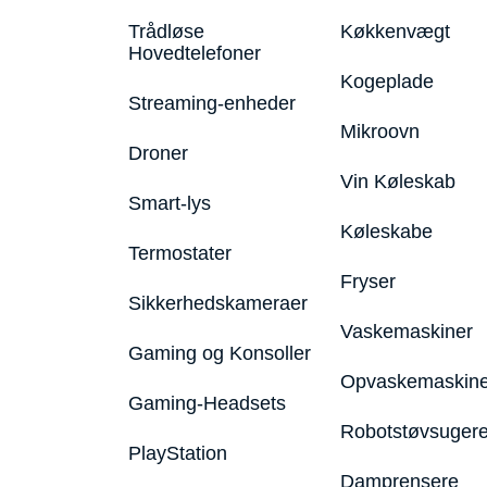
Trådløse
Køkkenvægt
Hovedtelefoner
Kogeplade
Streaming-enheder
Mikroovn
Droner
Vin Køleskab
Smart-lys
Køleskabe
Termostater
Fryser
Sikkerhedskameraer
Vaskemaskiner
Gaming og Konsoller
Opvaskemaskine
Gaming-Headsets
Robotstøvsuger
PlayStation
Damprensere