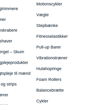
Motionscykler
trimmere
Vægte
mer
Stepbænke
eskrabere
Fitnesselastikker
shaver
Pull-up Barer
ergel – Skum
Vibrationstræner
plejeprodukter
Hulahopringe
gtspleje til mænd
Foam Rollers
og strips
Balancebrætte
ørrer
Cykler