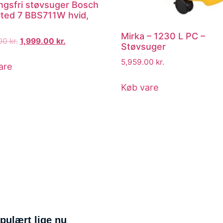
ngsfri støvsuger Bosch
ited 7 BBS711W hvid,
Mirka – 1230 L PC –
.00
kr.
1,999.00
kr.
Støvsuger
5,959.00
kr.
are
Køb vare
pulært lige nu