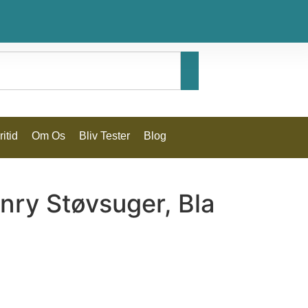
itid
Om Os
Bliv Tester
Blog
nry Støvsuger, Bla