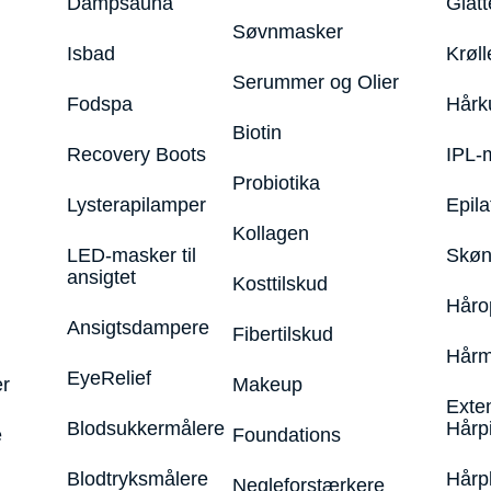
Dampsauna
Glatt
Søvnmasker
Isbad
Krøll
Serummer og Olier
Fodspa
Hårk
Biotin
Recovery Boots
IPL-
Probiotika
Lysterapilamper
Epila
Kollagen
LED-masker til
Skøn
ansigtet
Kosttilskud
Håro
Ansigtsdampere
Fibertilskud
Hårm
EyeRelief
r
Makeup
Exte
Blodsukkermålere
Hårp
e
Foundations
Blodtryksmålere
Hårp
Negleforstærkere