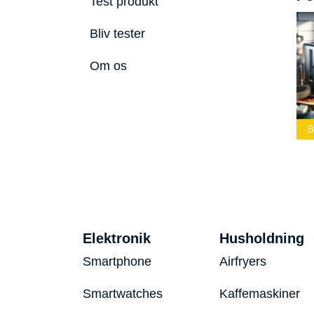
Test produkt
Bliv tester
Om os
ste Led
Bedste Podcast
lygte 2026
Mikrofon 2026
Bedste Toaster 2026
B
Elektronik
Husholdning
Smartphone
Airfryers
Smartwatches
Kaffemaskiner