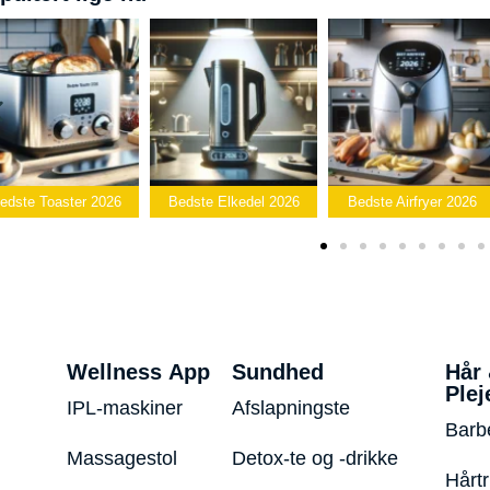
Bedste
edste Elkedel 2026
Bedste Airfryer 2026
Popcornmaskine 2026
Wellness App
Sundhed
Hår
Plej
IPL-maskiner
Afslapningste
Barb
Massagestol
Detox-te og -drikke
Hårt