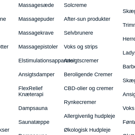
Massagesæde
Solcreme
Skæg
ine
Massagepuder
After-sun produkter
Trim
Massagekrave
Selvbrunere
Herr
tter
Massagepistoler
Voks og strips
Lady
Elstimulationsapparater
Ansigtscremer
Barb
Ansigtsdamper
Beroligende Cremer
Skæg
FlexRelief
CBD-olier og cremer
Knæterapi
Ansi
Rynkecremer
Dampsauna
Voks 
Allergivenlig hudpleje
Saunatæppe
Fønt
kser
Økologisk Hudpleje