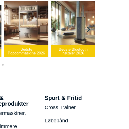
Bedste Bluetooth
Bedste infrarøde
højtaler 2026
varmepude 2026
Bedste USB-sti
 &
Sport & Fritid
eprodukter
Cross Trainer
ermaskiner,
Løbebånd
rimmere