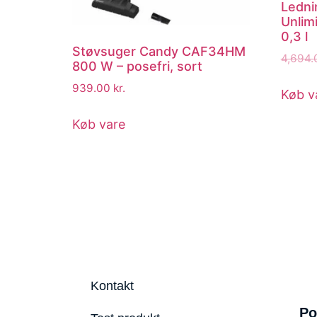
Ledni
Unlim
0,3 l
Støvsuger Candy CAF34HM
4,694
800 W – posefri, sort
939.00
kr.
Køb v
Køb vare
Kontakt
Po