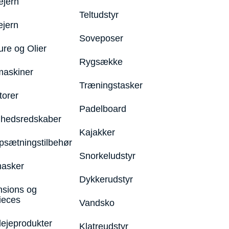
ejern
Teltudstyr
ejern
Soveposer
ure og Olier
Rygsække
maskiner
Træningstasker
torer
Padelboard
hedsredskaber
Kajakker
psætningstilbehør
Snorkeludstyr
asker
Dykkerudstyr
nsions og
ieces
Vandsko
lejeprodukter
Klatreudstyr