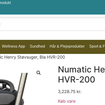
produkt
Wellness App
Sundhed
Hår & Plejeprodukter
Sport & Fr
c Henry Støvsuger, Bla HVR-200
Numatic He
HVR-200
3,228.75
kr.
Køb vare