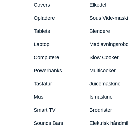
Covers
Elkedel
Opladere
Sous Vide-mask
Tablets
Blendere
Laptop
Madlavningsrobo
Computere
Slow Cooker
Powerbanks
Multicooker
Tastatur
Juicemaskine
Mus
Ismaskine
Smart TV
Brødrister
Sounds Bars
Elektrisk håndmi