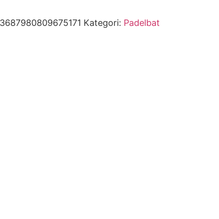
93687980809675171
Kategori:
Padelbat