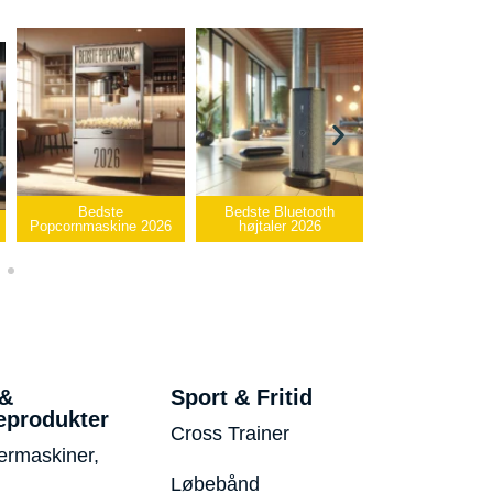
Bedste Bluetooth
Bedste infrarøde
højtaler 2026
varmepude 2026
Bedste USB-sti
 &
Sport & Fritid
eprodukter
Cross Trainer
ermaskiner,
Løbebånd