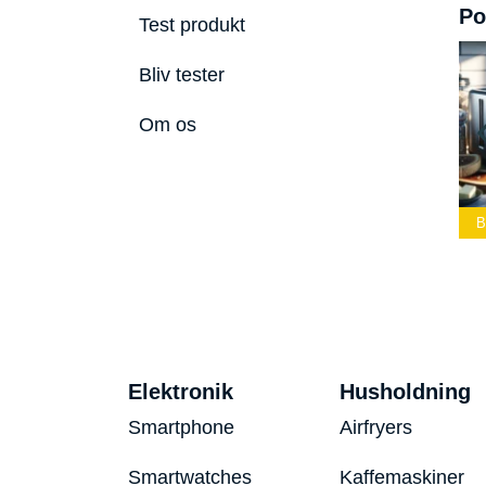
Po
Test produkt
Bliv tester
Om os
dste Led
Bedste Podcast
lygte 2026
Mikrofon 2026
Bedste Toaster 2026
Elektronik
Husholdning
Smartphone
Airfryers
Smartwatches
Kaffemaskiner