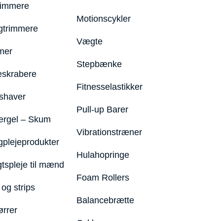
rimmere
Motionscykler
trimmere
Vægte
mer
Stepbænke
eskrabere
Fitnesselastikker
shaver
Pull-up Barer
ergel – Skum
Vibrationstræner
plejeprodukter
Hulahopringe
gtspleje til mænd
Foam Rollers
og strips
Balancebrætte
ørrer