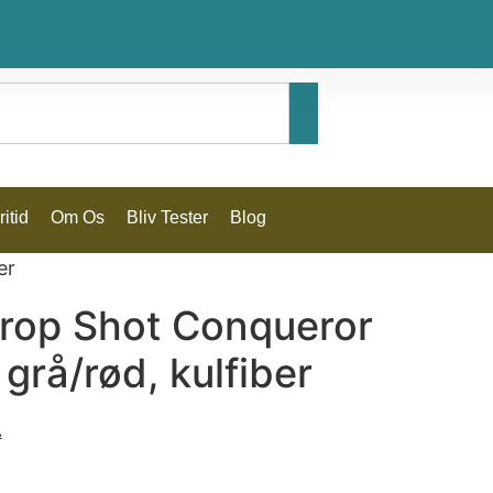
itid
Om Os
Bliv Tester
Blog
er
Drop Shot Conqueror
 grå/rød, kulfiber
.