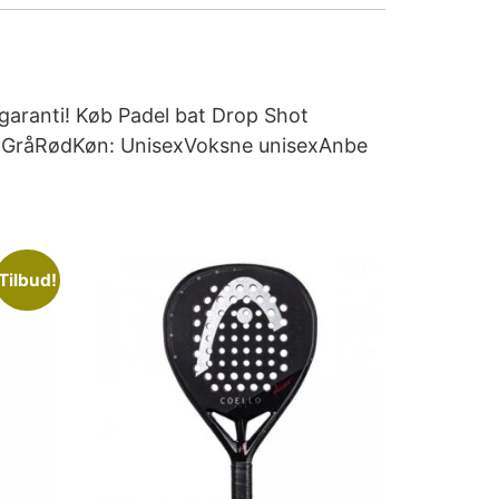
 garanti! Køb Padel bat Drop Shot
rve: GråRødKøn: UnisexVoksne unisexAnbe
Tilbud!