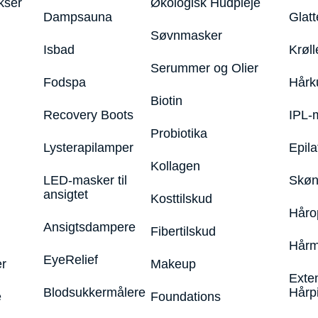
kser
Økologisk Hudpleje
Dampsauna
Glatt
Søvnmasker
Isbad
Krøll
Serummer og Olier
Fodspa
Hårk
Biotin
Recovery Boots
IPL-
Probiotika
Lysterapilamper
Epila
Kollagen
LED-masker til
Skøn
ansigtet
Kosttilskud
Håro
Ansigtsdampere
Fibertilskud
Hårm
EyeRelief
r
Makeup
Exte
Blodsukkermålere
Hårp
e
Foundations