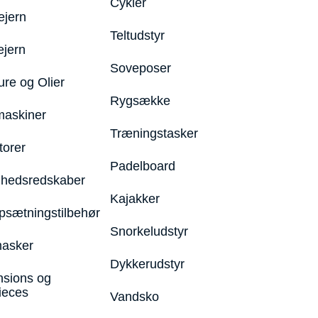
Cykler
ejern
Teltudstyr
ejern
Soveposer
ure og Olier
Rygsække
maskiner
Træningstasker
torer
Padelboard
hedsredskaber
Kajakker
psætningstilbehør
Snorkeludstyr
asker
Dykkerudstyr
nsions og
ieces
Vandsko