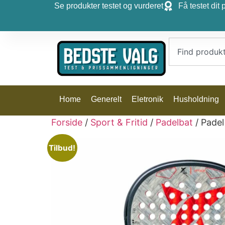
Se produkter testet og vurderet
Få testet dit 
Home
Generelt
Eletronik
Husholdning
Forside
/
Sport & Fritid
/
Padelbat
/ Padel
Tilbud!