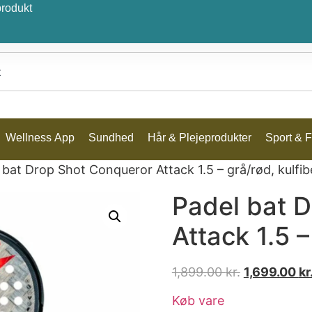
produkt
Wellness App
Sundhed
Hår & Plejeprodukter
Sport & Fr
 bat Drop Shot Conqueror Attack 1.5 – grå/rød, kulfib
Padel bat 
Attack 1.5 –
1,899.00
kr.
1,699.00
kr
Køb vare