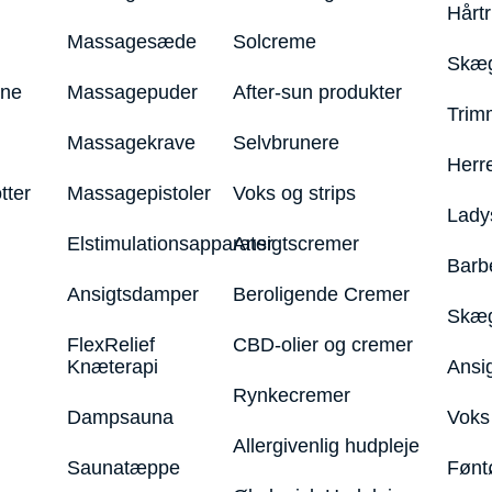
Hårt
Massagesæde
Solcreme
Skæg
ine
Massagepuder
After-sun produkter
Trim
Massagekrave
Selvbrunere
Herr
tter
Massagepistoler
Voks og strips
Lady
Elstimulationsapparater
Ansigtscremer
Barb
Ansigtsdamper
Beroligende Cremer
Skæg
FlexRelief
CBD-olier og cremer
Knæterapi
Ansi
Rynkecremer
Dampsauna
Voks 
Allergivenlig hudpleje
Saunatæppe
Fønt