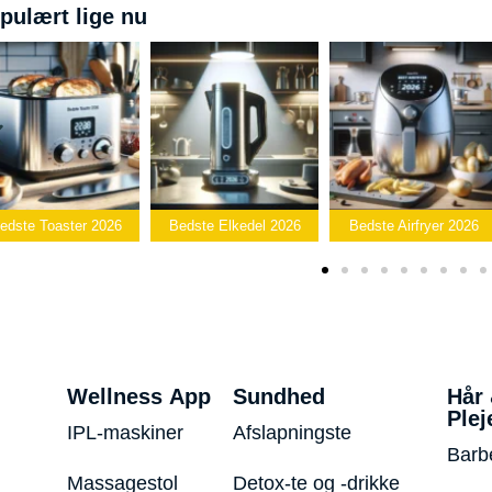
pulært lige nu
Bedste
Bedste Elkedel 2026
Bedste Airfryer 2026
Popcornmaskine 2026
Wellness App
Sundhed
Hår
Plej
IPL-maskiner
Afslapningste
Barb
Massagestol
Detox-te og -drikke