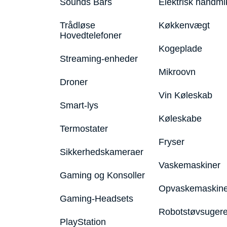
Sounds Bars
Elektrisk håndmi
Trådløse
Køkkenvægt
Hovedtelefoner
Kogeplade
Streaming-enheder
Mikroovn
Droner
Vin Køleskab
Smart-lys
Køleskabe
Termostater
Fryser
Sikkerhedskameraer
Vaskemaskiner
Gaming og Konsoller
Opvaskemaskine
Gaming-Headsets
Robotstøvsuger
PlayStation