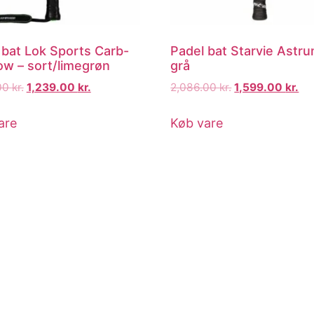
 bat Lok Sports Carb-
Padel bat Starvie Astru
ow – sort/limegrøn
grå
00
kr.
1,239.00
kr.
2,086.00
kr.
1,599.00
kr.
are
Køb vare