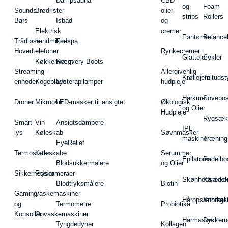
Dampsauna
CBD-
og
Foam
Sounds
Brødrister
olier
strips
Rollers
Bars
Isbad
og
Elektrisk
cremer
Føntørrer
Balance
Trådløse
håndmikser
Fodspa
Hovedtelefoner
Rynkecremer
Glattejern
Cykler
Køkkenvægt
Recovery Boots
Streaming-
Allergivenlig
Krøllejern
Teltudst
enheder
Kogeplade
Lysterapilamper
hudpleje
Hårkure
Sovepos
Droner
Mikroovn
LED-masker til ansigtet
Økologisk
og Olier
Hudpleje
Rygsæk
Smart-
Vin
Ansigtsdampere
IPL-
lys
Køleskab
Søvnmasker
maskiner
Træning
EyeRelief
Termostater
Køleskabe
Serummer
Epilatorer
Padelbo
Blodsukkermålere
og Olier
Sikkerhedskameraer
Fryser
Skønhedsredsk
Kajakke
Blodtryksmålere
Biotin
Gaming
Vaskemaskiner
Håropsætningst
Snorkel
og
Termometre
Probiotika
Konsoller
Opvaskemaskiner
Hårmasker
Dykkeru
Tyngdedyner
Kollagen