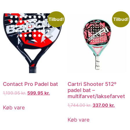
Tilbud!
Tilbud!
Contact Pro Padel bat
Cartri Shooter 512º
padel bat –
1,199.95
kr.
599.95
kr.
multifarvet/laksefarvet
1,744.00
kr.
337.00
kr.
Køb vare
Køb vare