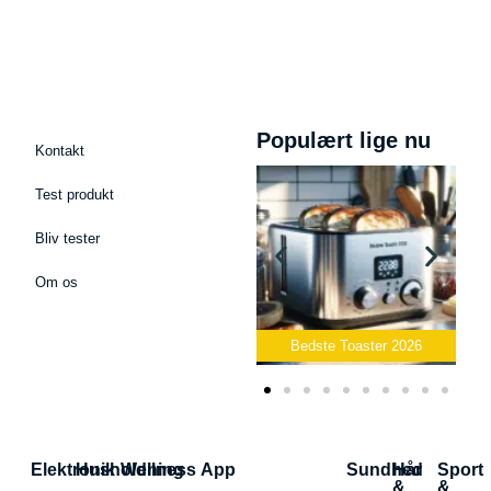
Populært lige nu
Kontakt
Test produkt
Bliv tester
Om os
Podcast Mikrofon
2026
Bedste Toaster 2026
Bedste Elkedel 2
Elektronik
Husholdning
Wellness App
Sundhed
Hår
Sport
&
&