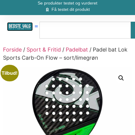
Se produkter testet og vurderet
Få testet dit produkt
Forside
/
Sport & Fritid
/
Padelbat
/ Padel bat Lok
Sports Carb-On Flow – sort/limegrøn
Tilbud!