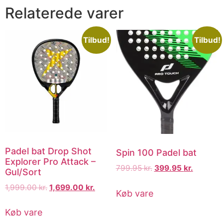
Relaterede varer
Tilbud!
Tilbud!
Padel bat Drop Shot
Spin 100 Padel bat
Explorer Pro Attack –
799.95
kr.
399.95
kr.
Gul/Sort
1,999.00
kr.
1,699.00
kr.
Køb vare
Køb vare