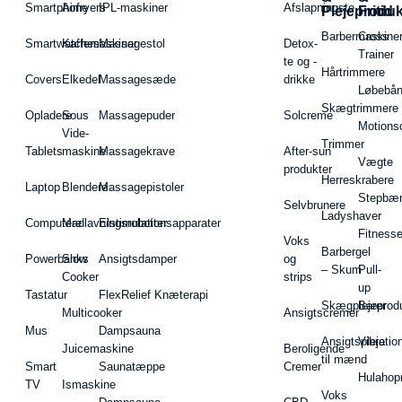
Smartphone
Airfryers
IPL-maskiner
Afslapningste
Plejeproduk
Fritid
Barbermaskiner
Cross
Smartwatches
Kaffemaskiner
Massagestol
Detox-
Trainer
te og -
Hårtrimmere
Covers
Elkedel
Massagesæde
drikke
Løbebå
Skægtrimmere
Opladere
Sous
Massagepuder
Solcreme
Motions
Vide-
Trimmer
Tablets
maskine
Massagekrave
After-sun
Vægte
produkter
Herreskrabere
Laptop
Blendere
Massagepistoler
Stepbæ
Selvbrunere
Ladyshaver
Computere
Madlavningsrobotter
Elstimulationsapparater
Fitnesse
Voks
Barbergel
Powerbanks
Slow
Ansigtsdamper
og
– Skum
Pull-
Cooker
strips
up
Tastatur
FlexRelief Knæterapi
Skægplejeprodu
Barer
Multicooker
Ansigtscremer
Mus
Dampsauna
Ansigtspleje
Vibratio
Juicemaskine
Beroligende
til mænd
Smart
Saunatæppe
Cremer
Hulahop
TV
Ismaskine
Voks