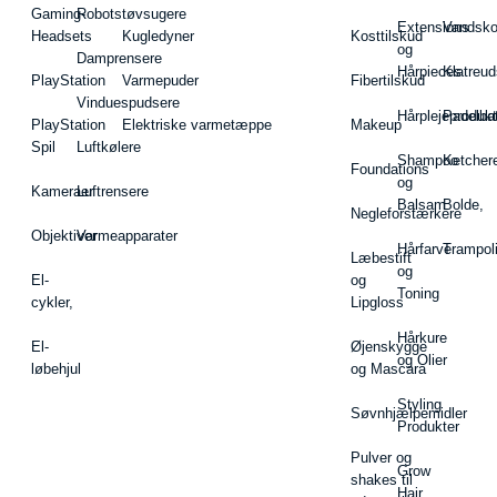
Gaming-
Robotstøvsugere
Extensions
Vandsk
Headsets
Kugledyner
Kosttilskud
og
Damprensere
Hårpieces
Klatreud
PlayStation
Varmepuder
Fibertilskud
Vinduespudsere
Hårplejeprodukt
Padelba
PlayStation
Elektriske varmetæppe
Makeup
Spil
Luftkølere
Shampoo
Ketcher
Foundations
og
Kameraer
Luftrensere
Balsam
Bolde,
Negleforstærkere
Objektiver
Varmeapparater
Hårfarve
Trampol
Læbestift
og
El-
og
Toning
cykler,
Lipgloss
Hårkure
El-
Øjenskygge
og Olier
løbehjul
og Mascara
Styling
Søvnhjælpemidler
Produkter
Pulver og
Grow
shakes til
Hair