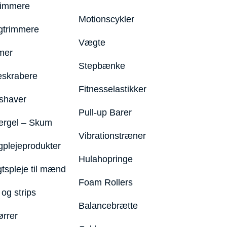
rimmere
Motionscykler
trimmere
Vægte
mer
Stepbænke
eskrabere
Fitnesselastikker
shaver
Pull-up Barer
ergel – Skum
Vibrationstræner
plejeprodukter
Hulahopringe
gtspleje til mænd
Foam Rollers
og strips
Balancebrætte
ørrer