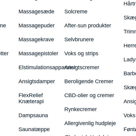
Hårt
Massagesæde
Solcreme
Skæg
ine
Massagepuder
After-sun produkter
Trim
Massagekrave
Selvbrunere
Herr
tter
Massagepistoler
Voks og strips
Lady
Elstimulationsapparater
Ansigtscremer
Barb
Ansigtsdamper
Beroligende Cremer
Skæg
FlexRelief
CBD-olier og cremer
Knæterapi
Ansi
Rynkecremer
Dampsauna
Voks 
Allergivenlig hudpleje
Saunatæppe
Fønt