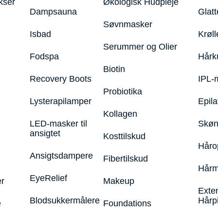
kser
Økologisk Hudpleje
Dampsauna
Glatt
Søvnmasker
Isbad
Krøll
Serummer og Olier
Fodspa
Hårk
Biotin
Recovery Boots
IPL-
Probiotika
Lysterapilamper
Epila
Kollagen
LED-masker til
Skøn
ansigtet
Kosttilskud
Håro
Ansigtsdampere
Fibertilskud
Hårm
EyeRelief
r
Makeup
Exte
Blodsukkermålere
Hårp
e
Foundations