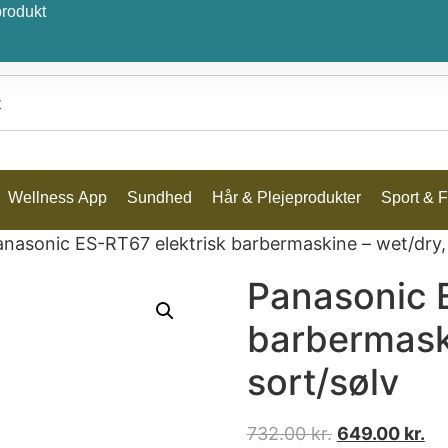
produkt
Wellness App
Sundhed
Hår & Plejeprodukter
Sport & Fr
anasonic ES-RT67 elektrisk barbermaskine – wet/dry, 
Panasonic 
barbermask
sort/sølv
732.00
kr.
649.00
kr.