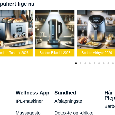
pulært lige nu
Bedste
edste Elkedel 2026
Bedste Airfryer 2026
Popcornmaskine 2026
Wellness App
Sundhed
Hår
Plej
IPL-maskiner
Afslapningste
Barb
Massagestol
Detox-te og -drikke