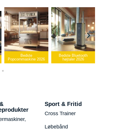
Bedste Bluetooth
Bedste infrarøde
højtaler 2026
varmepude 2026
Bedste USB-sti
 &
Sport & Fritid
eprodukter
Cross Trainer
ermaskiner,
Løbebånd