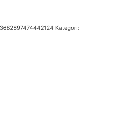
93682897474442124
Kategori: