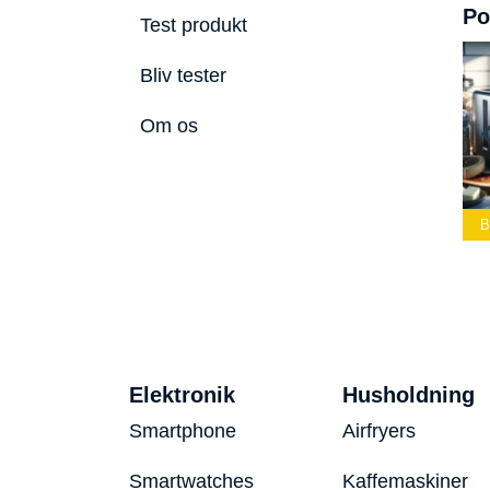
Po
Test produkt
Bliv tester
Om os
ste Led
Bedste Podcast
lygte 2026
Mikrofon 2026
Bedste Toaster 2026
B
Elektronik
Husholdning
Smartphone
Airfryers
Smartwatches
Kaffemaskiner