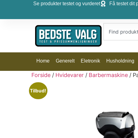
Se produkter testet og vurderet
Få testet dit 
Home
Generelt
Eletronik
Husholdning
Forside
/
Hvidevarer
/
Barbermaskine
/ P
Tilbud!