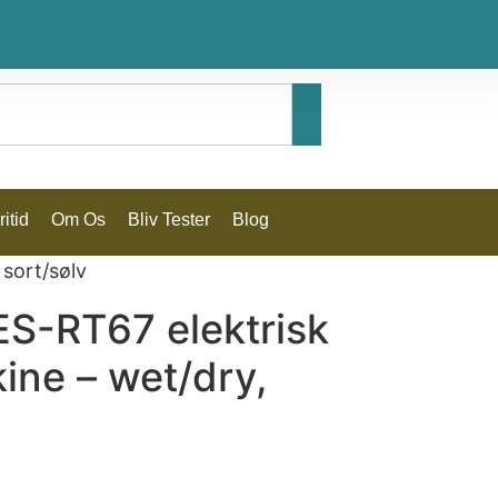
itid
Om Os
Bliv Tester
Blog
sort/sølv
ES-RT67 elektrisk
ine – wet/dry,