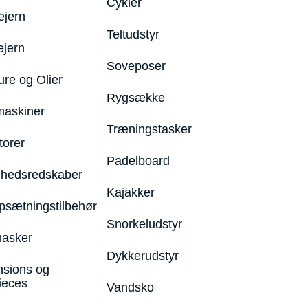
Cykler
ejern
Teltudstyr
ejern
Soveposer
ure og Olier
Rygsække
maskiner
Træningstasker
torer
Padelboard
hedsredskaber
Kajakker
psætningstilbehør
Snorkeludstyr
asker
Dykkerudstyr
nsions og
ieces
Vandsko