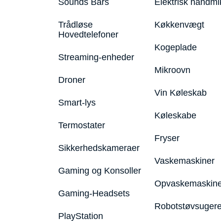
Sounds Bars
Elektrisk håndmi
Trådløse
Køkkenvægt
Hovedtelefoner
Kogeplade
Streaming-enheder
Mikroovn
Droner
Vin Køleskab
Smart-lys
Køleskabe
Termostater
Fryser
Sikkerhedskameraer
Vaskemaskiner
Gaming og Konsoller
Opvaskemaskine
Gaming-Headsets
Robotstøvsuger
PlayStation