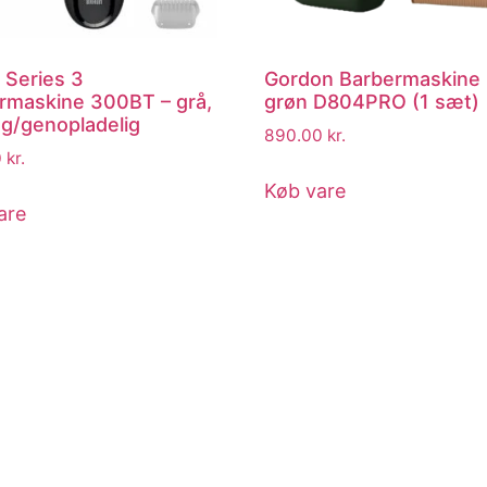
 Series 3
Gordon Barbermaskine 
rmaskine 300BT – grå,
grøn D804PRO (1 sæt)
ng/genopladelig
890.00
kr.
0
kr.
Køb vare
are