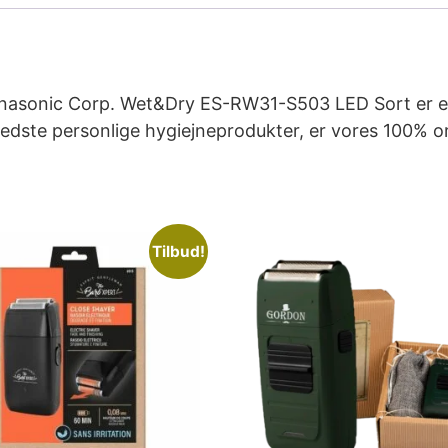
nasonic Corp. Wet&Dry ES-RW31-S503 LED Sort er et ek
 bedste personlige hygiejneprodukter, er vores 100% o
Tilbud!