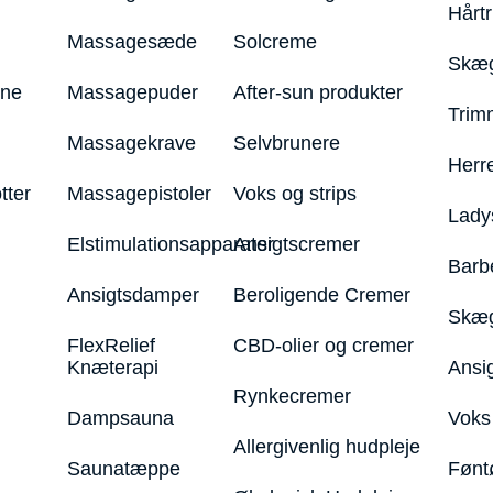
Hårt
Massagesæde
Solcreme
Skæg
ine
Massagepuder
After-sun produkter
Trim
Massagekrave
Selvbrunere
Herr
tter
Massagepistoler
Voks og strips
Lady
Elstimulationsapparater
Ansigtscremer
Barb
Ansigtsdamper
Beroligende Cremer
Skæg
FlexRelief
CBD-olier og cremer
Knæterapi
Ansi
Rynkecremer
Dampsauna
Voks 
Allergivenlig hudpleje
Saunatæppe
Fønt