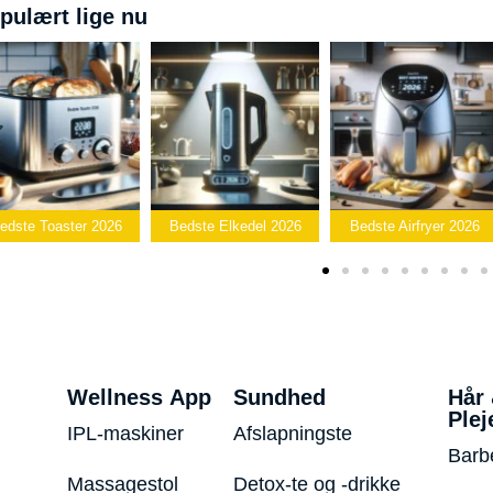
pulært lige nu
Bedste
edste Elkedel 2026
Bedste Airfryer 2026
Popcornmaskine 2026
Wellness App
Sundhed
Hår
Plej
IPL-maskiner
Afslapningste
Barb
Massagestol
Detox-te og -drikke