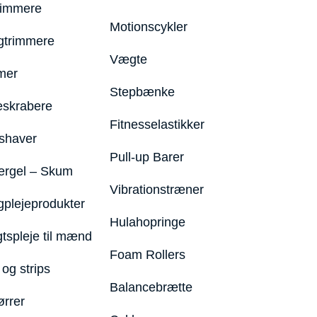
rimmere
Motionscykler
trimmere
Vægte
mer
Stepbænke
eskrabere
Fitnesselastikker
shaver
Pull-up Barer
ergel – Skum
Vibrationstræner
plejeprodukter
Hulahopringe
gtspleje til mænd
Foam Rollers
og strips
Balancebrætte
ørrer