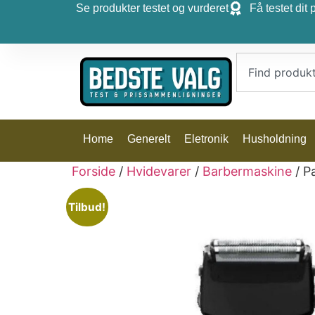
Se produkter testet og vurderet
Få testet dit 
Home
Generelt
Eletronik
Husholdning
Forside
/
Hvidevarer
/
Barbermaskine
/ P
Tilbud!