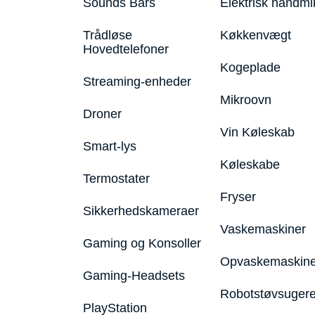
Sounds Bars
Elektrisk håndmi
Trådløse
Køkkenvægt
Hovedtelefoner
Kogeplade
Streaming-enheder
Mikroovn
Droner
Vin Køleskab
Smart-lys
Køleskabe
Termostater
Fryser
Sikkerhedskameraer
Vaskemaskiner
Gaming og Konsoller
Opvaskemaskine
Gaming-Headsets
Robotstøvsuger
PlayStation