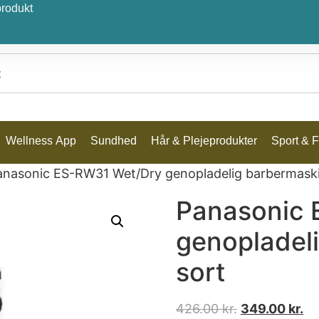
produkt
Wellness App
Sundhed
Hår & Plejeprodukter
Sport & Fr
anasonic ES-RW31 Wet/Dry genopladelig barbermaski
Panasonic 
genopladel
sort
426.00
kr.
349.00
kr.