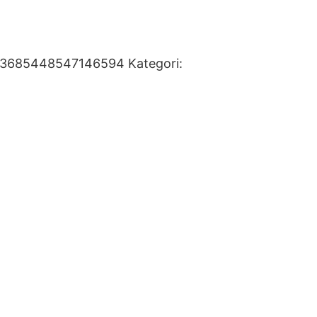
93685448547146594
Kategori: