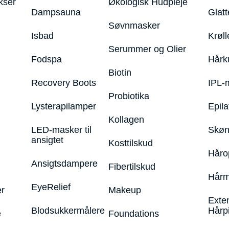
kser
Økologisk Hudpleje
Dampsauna
Glatt
Søvnmasker
Isbad
Krøll
Serummer og Olier
Fodspa
Hårk
Biotin
Recovery Boots
IPL-
Probiotika
Lysterapilamper
Epila
Kollagen
LED-masker til
Skøn
ansigtet
Kosttilskud
Håro
Ansigtsdampere
Fibertilskud
Hårm
EyeRelief
r
Makeup
Exte
Blodsukkermålere
Hårp
e
Foundations