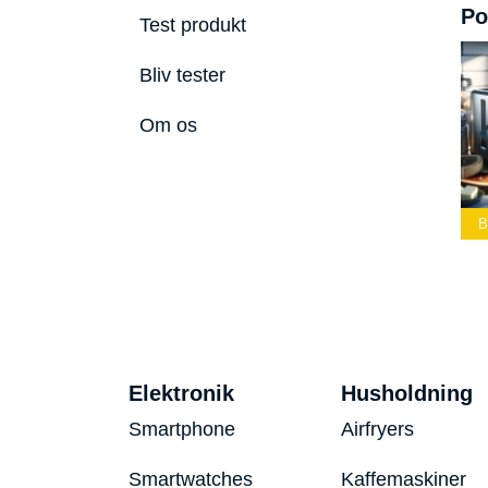
Po
Test produkt
Bliv tester
Om os
ste Led
Bedste Podcast
lygte 2026
Mikrofon 2026
Bedste Toaster 2026
B
Elektronik
Husholdning
Smartphone
Airfryers
Smartwatches
Kaffemaskiner