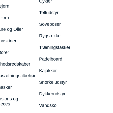
Cykler
ejern
Teltudstyr
ejern
Soveposer
ure og Olier
Rygsække
maskiner
Træningstasker
torer
Padelboard
hedsredskaber
Kajakker
psætningstilbehør
Snorkeludstyr
asker
Dykkerudstyr
nsions og
ieces
Vandsko