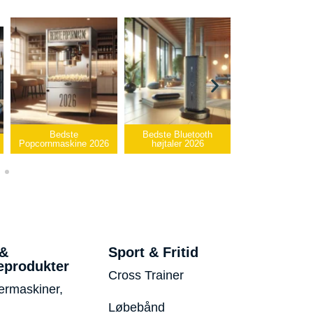
Bedste Bluetooth
Bedste infrarøde
højtaler 2026
varmepude 2026
Bedste USB-sti
 &
Sport & Fritid
eprodukter
Cross Trainer
ermaskiner,
Løbebånd