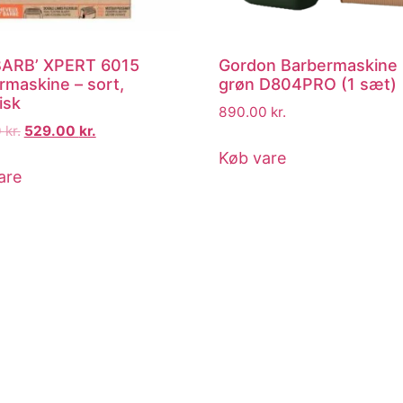
BARB’ XPERT 6015
Gordon Barbermaskine 
rmaskine – sort,
grøn D804PRO (1 sæt)
isk
890.00
kr.
0
kr.
529.00
kr.
Køb vare
are