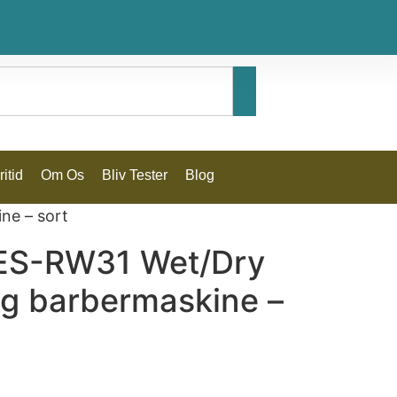
itid
Om Os
Bliv Tester
Blog
ne – sort
ES-RW31 Wet/Dry
ig barbermaskine –