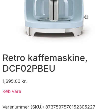
Retro kaffemaskine,
DCF02PBEU
1,695.00
kr.
Køb vare
Varenummer (SKU):
8737597570152305227