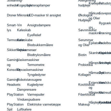
Streaming-
Allergivenlig
Krøllejern
Teltudst
enheder
Kogeplade
Lysterapilamper
hudpleje
Hårkure
Sovepos
Droner
Mikroovn
LED-masker til ansigtet
Økologisk
og Olier
Hudpleje
Rygsæk
Smart-
Vin
Ansigtsdampere
IPL-
lys
Køleskab
Søvnmasker
maskiner
Træning
EyeRelief
Termostater
Køleskabe
Serummer
Epilatorer
Padelbo
Blodsukkermålere
og Olier
Sikkerhedskameraer
Fryser
Skønhedsredsk
Kajakke
Blodtryksmålere
Biotin
Gaming
Vaskemaskiner
Håropsætningst
Snorkel
og
Termometre
Probiotika
Konsoller
Opvaskemaskiner
Hårmasker
Dykkeru
Tyngdedyner
Kollagen
Gaming-
Robotstøvsugere
Extensions
Vandsk
Headsets
Kugledyner
Kosttilskud
og
Damprensere
Hårpieces
Klatreud
PlayStation
Varmepuder
Fibertilskud
Vinduespudsere
Hårplejeprodukt
Padelba
PlayStation
Elektriske varmetæppe
Makeup
Spil
Luftkølere