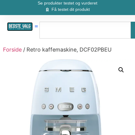
Se produkter testet og vurderet
Få testet dit produkt
Forside
/ Retro kaffemaskine, DCF02PBEU