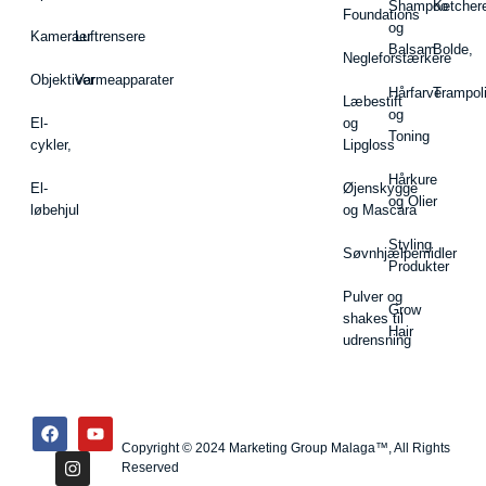
Shampoo
Ketcher
Foundations
og
Kameraer
Luftrensere
Balsam
Bolde,
Negleforstærkere
Objektiver
Varmeapparater
Hårfarve
Trampol
Læbestift
og
El-
og
Toning
cykler,
Lipgloss
Hårkure
El-
Øjenskygge
og Olier
løbehjul
og Mascara
Styling
Søvnhjælpemidler
Produkter
Pulver og
Grow
shakes til
Hair
udrensning
Copyright © 2024 Marketing Group Malaga™, All Rights
Reserved