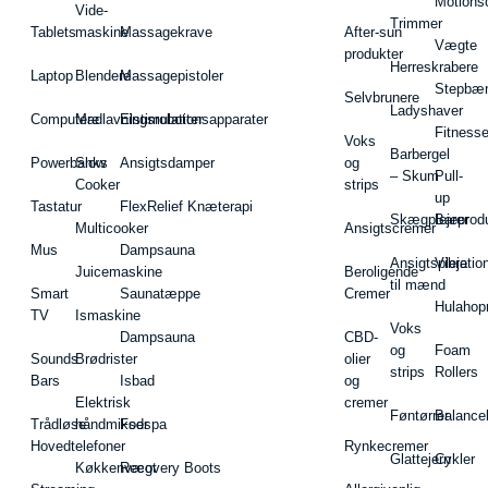
Motions
Vide-
Trimmer
Tablets
maskine
Massagekrave
After-sun
Vægte
produkter
Herreskrabere
Laptop
Blendere
Massagepistoler
Stepbæ
Selvbrunere
Ladyshaver
Computere
Madlavningsrobotter
Elstimulationsapparater
Fitnesse
Voks
Barbergel
Powerbanks
Slow
Ansigtsdamper
og
– Skum
Pull-
Cooker
strips
up
Tastatur
FlexRelief Knæterapi
Skægplejeprodu
Barer
Multicooker
Ansigtscremer
Mus
Dampsauna
Ansigtspleje
Vibratio
Juicemaskine
Beroligende
til mænd
Smart
Saunatæppe
Cremer
Hulahop
TV
Ismaskine
Voks
Dampsauna
CBD-
og
Foam
Sounds
Brødrister
olier
strips
Rollers
Bars
Isbad
og
Elektrisk
cremer
Føntørrer
Balance
Trådløse
håndmikser
Fodspa
Hovedtelefoner
Rynkecremer
Glattejern
Cykler
Køkkenvægt
Recovery Boots