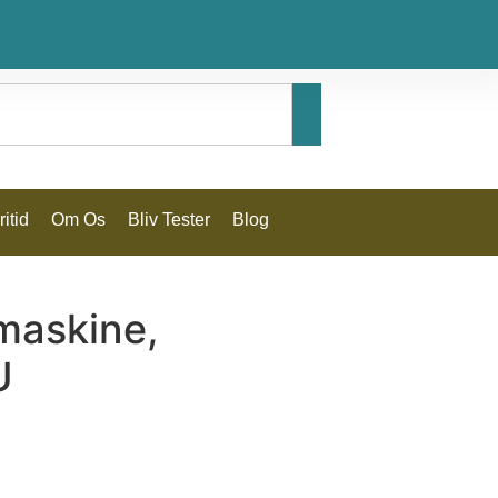
itid
Om Os
Bliv Tester
Blog
maskine,
U