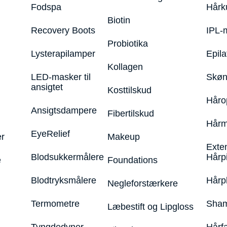
Fodspa
Hårk
Biotin
Recovery Boots
IPL-
Probiotika
Lysterapilamper
Epila
Kollagen
LED-masker til
Skøn
ansigtet
Kosttilskud
Håro
Ansigtsdampere
Fibertilskud
Hårm
EyeRelief
r
Makeup
Exte
Blodsukkermålere
Hårp
e
Foundations
Blodtryksmålere
Hårp
Negleforstærkere
Termometre
Sham
Læbestift og Lipgloss
Tyngdedyner
Hårf