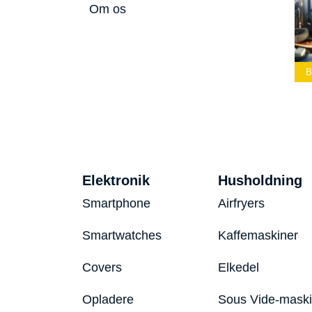
Om os
Bedste Led
Bedste Podcast
Lommelygte 2026
Mikrofon 2026
Bedste Toaster 20
Elektronik
Husholdning
Smartphone
Airfryers
Smartwatches
Kaffemaskiner
Covers
Elkedel
Opladere
Sous Vide-mask