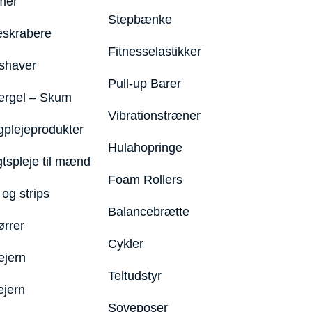
mer
Stepbænke
eskrabere
Fitnesselastikker
shaver
Pull-up Barer
ergel – Skum
Vibrationstræner
plejeprodukter
Hulahopringe
gtspleje til mænd
Foam Rollers
og strips
Balancebrætte
ørrer
Cykler
ejern
Teltudstyr
ejern
Soveposer