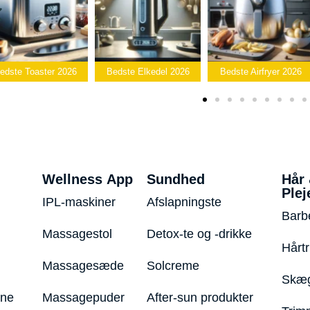
Beds
26
Bedste Elkedel 2026
Bedste Airfryer 2026
Popcornmask
Wellness App
Sundhed
Hår
Plej
IPL-maskiner
Afslapningste
Barb
Massagestol
Detox-te og -drikke
Hårt
Massagesæde
Solcreme
Skæg
ine
Massagepuder
After-sun produkter