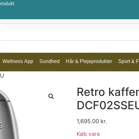
produkt
Wellness App
Sundhed
Hår & Plejeprodukter
Sport & Fr
EU
Retro kaffe
DCF02SSE
1,695.00
kr.
Køb vare