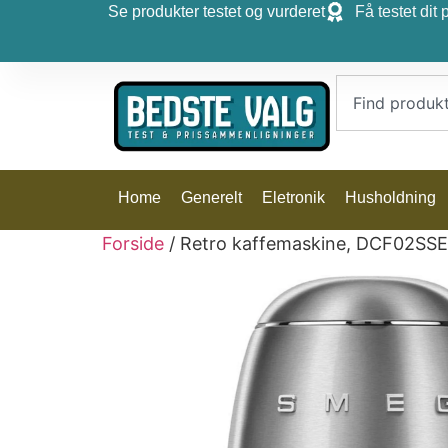
Se produkter testet og vurderet
Få testet dit 
Home
Generelt
Eletronik
Husholdning
Forside
/ Retro kaffemaskine, DCF02SS