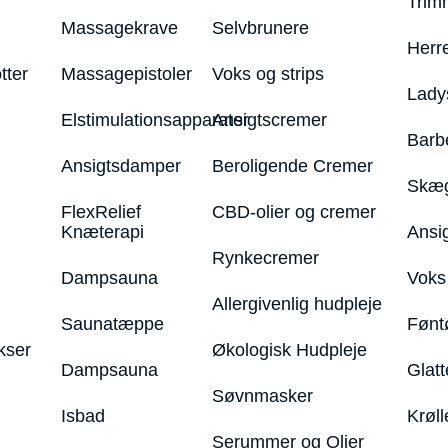
Trim
Massagekrave
Selvbrunere
Herr
tter
Massagepistoler
Voks og strips
Lady
Elstimulationsapparater
Ansigtscremer
Barb
Ansigtsdamper
Beroligende Cremer
Skæg
FlexRelief
CBD-olier og cremer
Knæterapi
Ansi
Rynkecremer
Dampsauna
Voks 
Allergivenlig hudpleje
Saunatæppe
Fønt
kser
Økologisk Hudpleje
Dampsauna
Glatt
Søvnmasker
Isbad
Krøll
Serummer og Olier