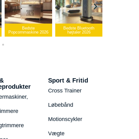
te
Bedste Bluetooth
Bedste infrarøde
ine 2026
højtaler 2026
varmepude 2026
Bedst
 &
Sport & Fritid
eprodukter
Cross Trainer
ermaskiner,
Løbebånd
rimmere
Motionscykler
trimmere
Vægte