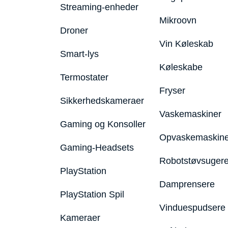
Streaming-enheder
Mikroovn
Droner
Vin Køleskab
Smart-lys
Køleskabe
Termostater
Fryser
Sikkerhedskameraer
Vaskemaskiner
Gaming og Konsoller
Opvaskemaskine
Gaming-Headsets
Robotstøvsuger
PlayStation
Damprensere
PlayStation Spil
Vinduespudsere
Kameraer