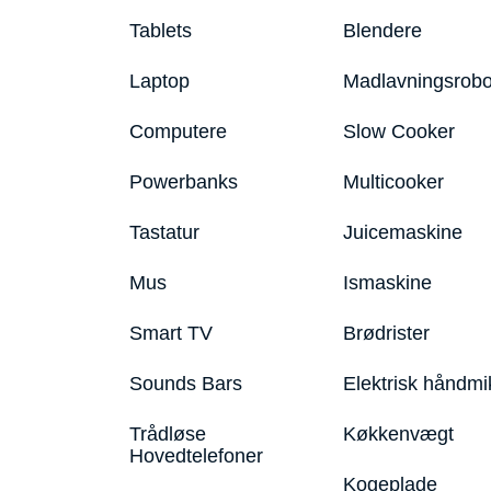
Tablets
Blendere
Laptop
Madlavningsrobo
Computere
Slow Cooker
Powerbanks
Multicooker
Tastatur
Juicemaskine
Mus
Ismaskine
Smart TV
Brødrister
Sounds Bars
Elektrisk håndmi
Trådløse
Køkkenvægt
Hovedtelefoner
Kogeplade