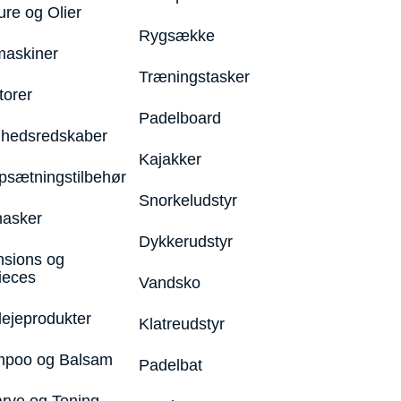
ure og Olier
Rygsække
maskiner
Træningstasker
torer
Padelboard
hedsredskaber
Kajakker
psætningstilbehør
Snorkeludstyr
asker
Dykkerudstyr
nsions og
ieces
Vandsko
lejeprodukter
Klatreudstyr
poo og Balsam
Padelbat
arve og Toning