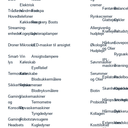
Elektrisk
cremer
Føntørrer
Balance
Trådløse
håndmikser
Fodspa
Hovedtelefoner
Rynkecremer
Glattejern
Cykler
Køkkenvægt
Recovery Boots
Streaming-
Allergivenlig
Krøllejern
Teltudst
enheder
Kogeplade
Lysterapilamper
hudpleje
Hårkure
Sovepos
Droner
Mikroovn
LED-masker til ansigtet
Økologisk
og Olier
Hudpleje
Rygsæk
Smart-
Vin
Ansigtsdampere
IPL-
lys
Køleskab
Søvnmasker
maskiner
Træning
EyeRelief
Termostater
Køleskabe
Serummer
Epilatorer
Padelbo
Blodsukkermålere
og Olier
Sikkerhedskameraer
Fryser
Skønhedsredsk
Kajakke
Blodtryksmålere
Biotin
Gaming
Vaskemaskiner
Håropsætningst
Snorkel
og
Termometre
Probiotika
Konsoller
Opvaskemaskiner
Hårmasker
Dykkeru
Tyngdedyner
Kollagen
Gaming-
Robotstøvsugere
Extensions
Vandsk
Headsets
Kugledyner
Kosttilskud