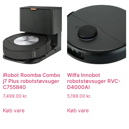
iRobot Roomba Combo
Wilfa Innobot
j7 Plus robotstøvsuger
robotstøvsuger RVC-
C755840
D4000AI
7,499.00
kr.
5,199.00
kr.
Køb vare
Køb vare