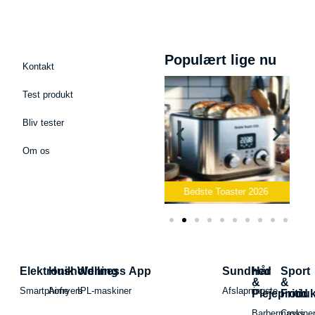
Populært lige nu
Kontakt
Test produkt
Bliv tester
Om os
ofon
Bedste Toaster 2026
Bedste Elkedel 2026
Elektronik
Husholdning
Wellness App
Sundhed
Hår
Sport
&
&
Smartphone
Airfryers
IPL-maskiner
Afslapningste
Plejeproduk
Fritid
Barbermaskiner
Cross