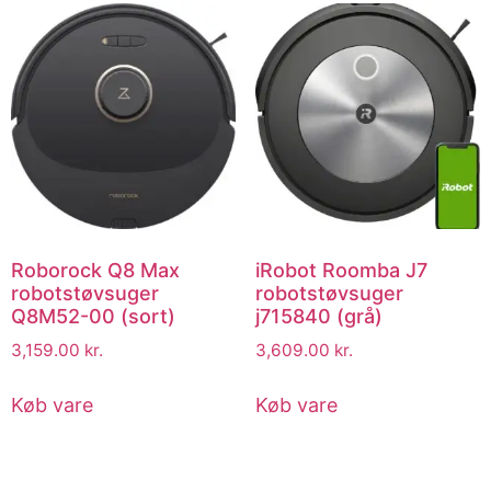
Roborock Q8 Max
iRobot Roomba J7
robotstøvsuger
robotstøvsuger
Q8M52-00 (sort)
j715840 (grå)
3,159.00
kr.
3,609.00
kr.
Køb vare
Køb vare