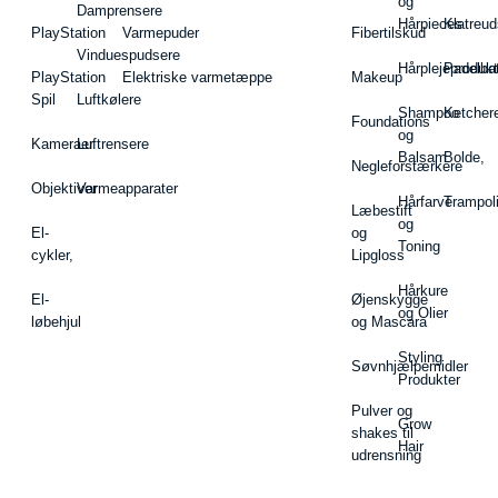
og
Damprensere
Hårpieces
Klatreud
PlayStation
Varmepuder
Fibertilskud
Vinduespudsere
Hårplejeprodukt
Padelba
PlayStation
Elektriske varmetæppe
Makeup
Spil
Luftkølere
Shampoo
Ketcher
Foundations
og
Kameraer
Luftrensere
Balsam
Bolde,
Negleforstærkere
Objektiver
Varmeapparater
Hårfarve
Trampol
Læbestift
og
El-
og
Toning
cykler,
Lipgloss
Hårkure
El-
Øjenskygge
og Olier
løbehjul
og Mascara
Styling
Søvnhjælpemidler
Produkter
Pulver og
Grow
shakes til
Hair
udrensning