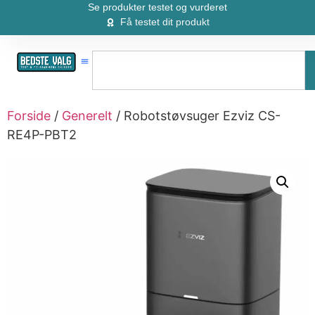
Se produkter testet og vurderet
Få testet dit produkt
Forside
/
Generelt
/ Robotstøvsuger Ezviz CS-
RE4P-PBT2