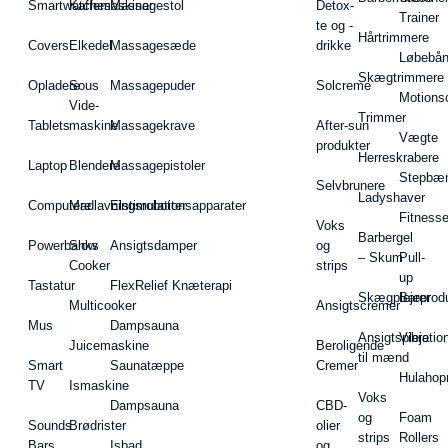
Smartwatches
Kaffemaskiner
Massagestol
Detox-
Trainer
te og -
Hårtrimmere
Covers
Elkedel
Massagesæde
drikke
Løbebå
Skægtrimmere
Opladere
Sous
Massagepuder
Solcreme
Motions
Vide-
Trimmer
Tablets
maskine
Massagekrave
After-sun
Vægte
produkter
Herreskrabere
Laptop
Blendere
Massagepistoler
Stepbæ
Selvbrunere
Ladyshaver
Computere
Madlavningsrobotter
Elstimulationsapparater
Fitnesse
Voks
Barbergel
Powerbanks
Slow
Ansigtsdamper
og
– Skum
Pull-
Cooker
strips
up
Tastatur
FlexRelief Knæterapi
Skægplejeprodu
Barer
Multicooker
Ansigtscremer
Mus
Dampsauna
Ansigtspleje
Vibratio
Juicemaskine
Beroligende
til mænd
Smart
Saunatæppe
Cremer
Hulahop
TV
Ismaskine
Voks
Dampsauna
CBD-
og
Foam
Sounds
Brødrister
olier
strips
Rollers
Bars
Isbad
og