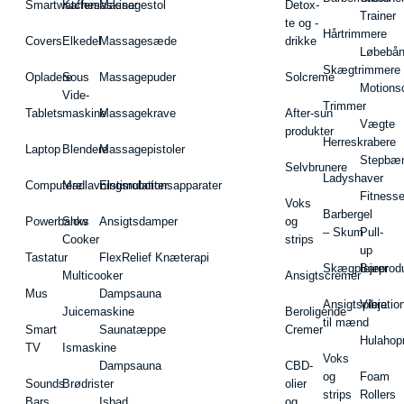
Smartwatches
Kaffemaskiner
Massagestol
Detox-
Trainer
te og -
Hårtrimmere
Covers
Elkedel
Massagesæde
drikke
Løbebå
Skægtrimmere
Opladere
Sous
Massagepuder
Solcreme
Motions
Vide-
Trimmer
Tablets
maskine
Massagekrave
After-sun
Vægte
produkter
Herreskrabere
Laptop
Blendere
Massagepistoler
Stepbæ
Selvbrunere
Ladyshaver
Computere
Madlavningsrobotter
Elstimulationsapparater
Fitnesse
Voks
Barbergel
Powerbanks
Slow
Ansigtsdamper
og
– Skum
Pull-
Cooker
strips
up
Tastatur
FlexRelief Knæterapi
Skægplejeprodu
Barer
Multicooker
Ansigtscremer
Mus
Dampsauna
Ansigtspleje
Vibratio
Juicemaskine
Beroligende
til mænd
Smart
Saunatæppe
Cremer
Hulahop
TV
Ismaskine
Voks
Dampsauna
CBD-
og
Foam
Sounds
Brødrister
olier
strips
Rollers
Bars
Isbad
og