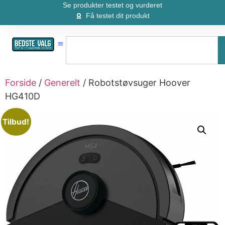
Se produkter testet og vurderet
Få testet dit produkt
Forside
/
Generelt
/ Robotstøvsuger Hoover
HG410D
Tilbud!