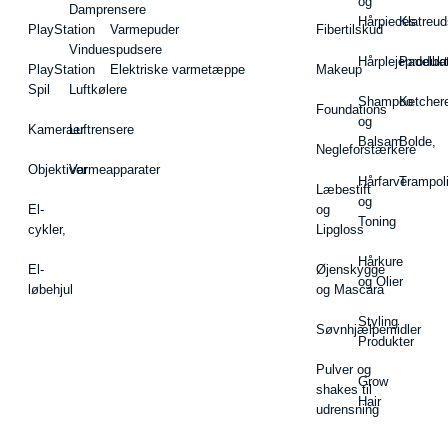
og
Damprensere
Hårpieces
Klatreud
PlayStation
Varmepuder
Fibertilskud
Vinduespudsere
Hårplejeprodukt
Padelba
PlayStation
Elektriske varmetæppe
Makeup
Spil
Luftkølere
Shampoo
Ketcher
Foundations
og
Kameraer
Luftrensere
Balsam
Bolde,
Negleforstærkere
Objektiver
Varmeapparater
Hårfarve
Trampol
Læbestift
og
El-
og
Toning
cykler,
Lipgloss
Hårkure
El-
Øjenskygge
og Olier
løbehjul
og Mascara
Styling
Søvnhjælpemidler
Produkter
Pulver og
Grow
shakes til
Hair
udrensning