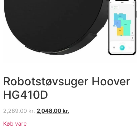
Robotstøvsuger Hoover
HG410D
2,289.00
kr.
2,048.00
kr.
Køb vare