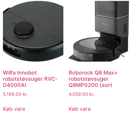
Wilfa Innobot
Roborock Q8 Max+
robotstøvsuger RVC-
robotstøvsuger
D4000AI
Q8MP0200 (sort
5,199.00
kr.
4,059.00
kr.
Køb vare
Køb vare