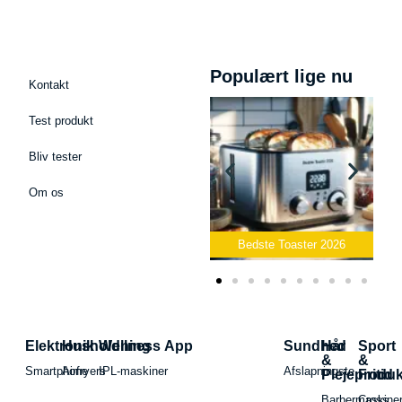
Populært lige nu
Kontakt
Test produkt
Bliv tester
Om os
Bedste Podcast Mikrofon
2026
Bedste Toaster 2026
B
Elektronik
Husholdning
Wellness App
Sundhed
Hår
Sport
&
&
Smartphone
Airfryers
IPL-maskiner
Afslapningste
Plejeproduk
Fritid
Barbermaskiner
Cross