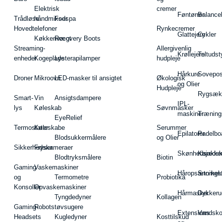
Elektrisk
cremer
Føntørrer
Balance
Trådløse
håndmikser
Fodspa
Hovedtelefoner
Rynkecremer
Glattejern
Cykler
Køkkenvægt
Recovery Boots
Streaming-
Allergivenlig
Krøllejern
Teltudst
enheder
Kogeplade
Lysterapilamper
hudpleje
Hårkure
Sovepos
Droner
Mikroovn
LED-masker til ansigtet
Økologisk
og Olier
Hudpleje
Rygsæk
Smart-
Vin
Ansigtsdampere
IPL-
lys
Køleskab
Søvnmasker
maskiner
Træning
EyeRelief
Termostater
Køleskabe
Serummer
Epilatorer
Padelbo
Blodsukkermålere
og Olier
Sikkerhedskameraer
Fryser
Skønhedsredsk
Kajakke
Blodtryksmålere
Biotin
Gaming
Vaskemaskiner
Håropsætningst
Snorkel
og
Termometre
Probiotika
Konsoller
Opvaskemaskiner
Hårmasker
Dykkeru
Tyngdedyner
Kollagen
Gaming-
Robotstøvsugere
Extensions
Vandsk
Headsets
Kugledyner
Kosttilskud