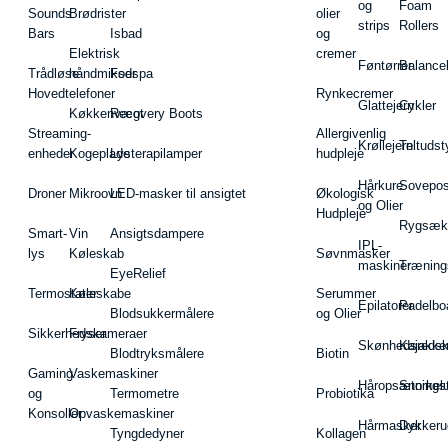
og
Foam
Sounds
Brødrister
olier
strips
Rollers
Bars
Isbad
og
Elektrisk
cremer
Føntørrer
Balance
Trådløse
håndmikser
Fodspa
Hovedtelefoner
Rynkecremer
Glattejern
Cykler
Køkkenvægt
Recovery Boots
Streaming-
Allergivenlig
Krøllejern
Teltudst
enheder
Kogeplade
Lysterapilamper
hudpleje
Hårkure
Sovepos
Droner
Mikroovn
LED-masker til ansigtet
Økologisk
og Olier
Hudpleje
Rygsæk
Smart-
Vin
Ansigtsdampere
IPL-
lys
Køleskab
Søvnmasker
maskiner
Træning
EyeRelief
Termostater
Køleskabe
Serummer
Epilatorer
Padelbo
Blodsukkermålere
og Olier
Sikkerhedskameraer
Fryser
Skønhedsredsk
Kajakke
Blodtryksmålere
Biotin
Gaming
Vaskemaskiner
Håropsætningst
Snorkel
og
Termometre
Probiotika
Konsoller
Opvaskemaskiner
Hårmasker
Dykkeru
Tyngdedyner
Kollagen