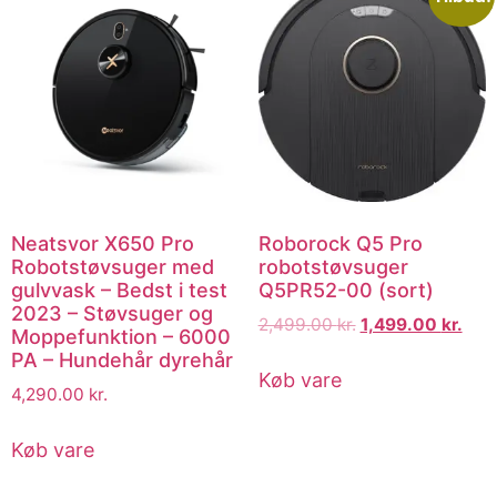
Neatsvor X650 Pro
Roborock Q5 Pro
Robotstøvsuger med
robotstøvsuger
gulvvask – Bedst i test
Q5PR52-00 (sort)
2023 – Støvsuger og
2,499.00
kr.
1,499.00
kr.
Moppefunktion – 6000
PA – Hundehår dyrehår
Køb vare
4,290.00
kr.
Køb vare