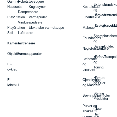
Gaming-
Robotstøvsugere
Extensions
Vandsk
Headsets
Kugledyner
Kosttilskud
og
Damprensere
Hårpieces
Klatreud
PlayStation
Varmepuder
Fibertilskud
Vinduespudsere
Hårplejeprodukt
Padelba
PlayStation
Elektriske varmetæppe
Makeup
Spil
Luftkølere
Shampoo
Ketcher
Foundations
og
Kameraer
Luftrensere
Balsam
Bolde,
Negleforstærkere
Objektiver
Varmeapparater
Hårfarve
Trampol
Læbestift
og
El-
og
Toning
cykler,
Lipgloss
Hårkure
El-
Øjenskygge
og Olier
løbehjul
og Mascara
Styling
Søvnhjælpemidler
Produkter
Pulver og
Grow
shakes til
Hair
udrensning