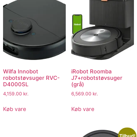
Wilfa Innobot
iRobot Roomba
robotstøvsuger RVC-
J7+robotstøvsuger
D4000SL
(grå)
4,159.00
kr.
6,569.00
kr.
Køb vare
Køb vare
Tilbud!