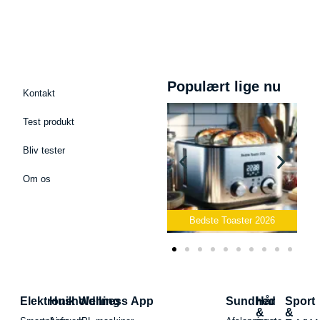
Populært lige nu
Kontakt
Test produkt
Bliv tester
Om os
 Podcast Mikrofon
2026
Bedste Toaster 2026
Bedste Elkedel
Elektronik
Husholdning
Wellness App
Sundhed
Hår
Sport
&
&