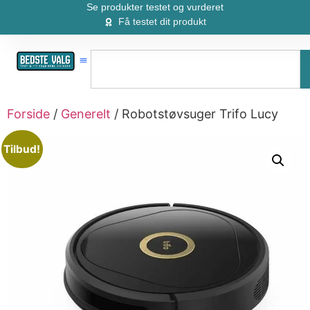
Se produkter testet og vurderet
Få testet dit produkt
Forside
/
Generelt
/ Robotstøvsuger Trifo Lucy
Tilbud!