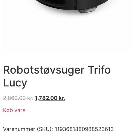
Robotstøvsuger Trifo
Lucy
2,869.00
kr.
1,782.00
kr.
Køb vare
Varenummer (SKU):
1193681880988523613