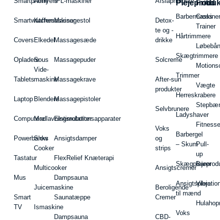
Smartphone
Airfryers
IPL-maskiner
Afslapningste
Plejeproduk
Fritid
Barbermaskiner
Cross
Smartwatches
Kaffemaskiner
Massagestol
Detox-
Trainer
te og -
Hårtrimmere
Covers
Elkedel
Massagesæde
drikke
Løbebå
Skægtrimmere
Opladere
Sous
Massagepuder
Solcreme
Motions
Vide-
Trimmer
Tablets
maskine
Massagekrave
After-sun
Vægte
produkter
Herreskrabere
Laptop
Blendere
Massagepistoler
Stepbæ
Selvbrunere
Ladyshaver
Computere
Madlavningsrobotter
Elstimulationsapparater
Fitnesse
Voks
Barbergel
Powerbanks
Slow
Ansigtsdamper
og
– Skum
Pull-
Cooker
strips
up
Tastatur
FlexRelief Knæterapi
Skægplejeprodu
Barer
Multicooker
Ansigtscremer
Mus
Dampsauna
Ansigtspleje
Vibratio
Juicemaskine
Beroligende
til mænd
Smart
Saunatæppe
Cremer
Hulahop
TV
Ismaskine
Voks
Dampsauna
CBD-