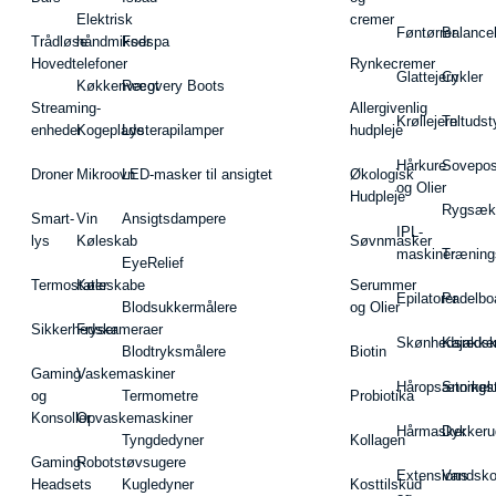
Elektrisk
cremer
Føntørrer
Balance
Trådløse
håndmikser
Fodspa
Hovedtelefoner
Rynkecremer
Glattejern
Cykler
Køkkenvægt
Recovery Boots
Streaming-
Allergivenlig
Krøllejern
Teltudst
enheder
Kogeplade
Lysterapilamper
hudpleje
Hårkure
Sovepos
Droner
Mikroovn
LED-masker til ansigtet
Økologisk
og Olier
Hudpleje
Rygsæk
Smart-
Vin
Ansigtsdampere
IPL-
lys
Køleskab
Søvnmasker
maskiner
Træning
EyeRelief
Termostater
Køleskabe
Serummer
Epilatorer
Padelbo
Blodsukkermålere
og Olier
Sikkerhedskameraer
Fryser
Skønhedsredsk
Kajakke
Blodtryksmålere
Biotin
Gaming
Vaskemaskiner
Håropsætningst
Snorkel
og
Termometre
Probiotika
Konsoller
Opvaskemaskiner
Hårmasker
Dykkeru
Tyngdedyner
Kollagen
Gaming-
Robotstøvsugere
Extensions
Vandsk
Headsets
Kugledyner
Kosttilskud