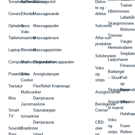
Smartwatches
Kaffemaskiner
Massagestol
Detox-
Trainer
te og -
Hårtrimmere
Covers
Elkedel
Massagesæde
drikke
Løbebå
Skægtrimmere
Opladere
Sous
Massagepuder
Solcreme
Motions
Vide-
Trimmer
Tablets
maskine
Massagekrave
After-sun
Vægte
produkter
Herreskrabere
Laptop
Blendere
Massagepistoler
Stepbæ
Selvbrunere
Ladyshaver
Computere
Madlavningsrobotter
Elstimulationsapparater
Fitnesse
Voks
Barbergel
Powerbanks
Slow
Ansigtsdamper
og
– Skum
Pull-
Cooker
strips
up
Tastatur
FlexRelief Knæterapi
Skægplejeprodu
Barer
Multicooker
Ansigtscremer
Mus
Dampsauna
Ansigtspleje
Vibratio
Juicemaskine
Beroligende
til mænd
Smart
Saunatæppe
Cremer
Hulahop
TV
Ismaskine
Voks
Dampsauna
CBD-
og
Foam
Sounds
Brødrister
olier
strips
Rollers
Bars
Isbad
og