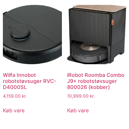
Wilfa Innobot
iRobot Roomba Combo
robotstøvsuger RVC-
J9+ robotstøvsuger
D4000SL
800026 (kobber)
4,159.00
kr.
10,999.00
kr.
Køb vare
Køb vare