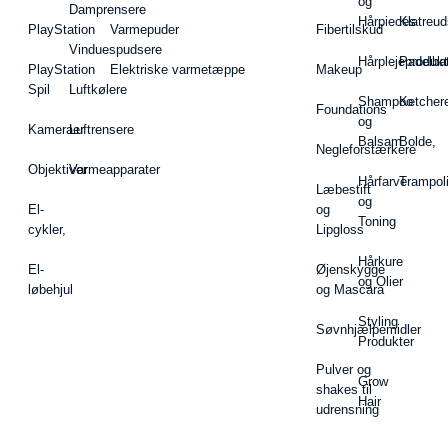
og
Damprensere
Hårpieces
Klatreud
PlayStation
Varmepuder
Fibertilskud
Vinduespudsere
Hårplejeprodukt
Padelba
PlayStation
Elektriske varmetæppe
Makeup
Spil
Luftkølere
Shampoo
Ketcher
Foundations
og
Kameraer
Luftrensere
Balsam
Bolde,
Negleforstærkere
Objektiver
Varmeapparater
Hårfarve
Trampol
Læbestift
og
El-
og
Toning
cykler,
Lipgloss
Hårkure
El-
Øjenskygge
og Olier
løbehjul
og Mascara
Styling
Søvnhjælpemidler
Produkter
Pulver og
Grow
shakes til
Hair
udrensning