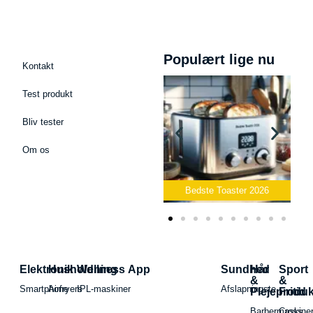
Populært lige nu
Kontakt
Test produkt
Bliv tester
Om os
krofon
Bedste Toaster 2026
Bedste Elkedel 2026
Elektronik
Husholdning
Wellness App
Sundhed
Hår
Sport
&
&
Smartphone
Airfryers
IPL-maskiner
Afslapningste
Plejeproduk
Fritid
Barbermaskiner
Cross