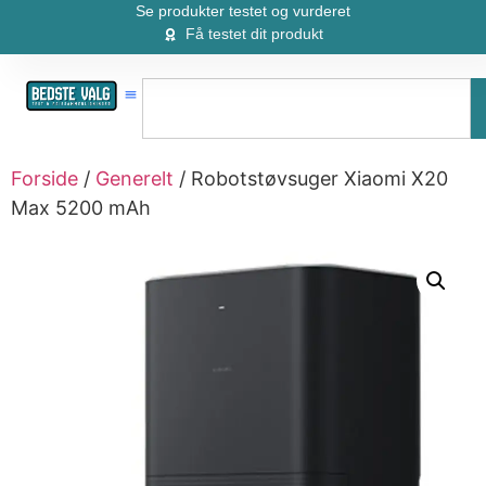
Se produkter testet og vurderet
Få testet dit produkt
Forside
/
Generelt
/ Robotstøvsuger Xiaomi X20
Max 5200 mAh