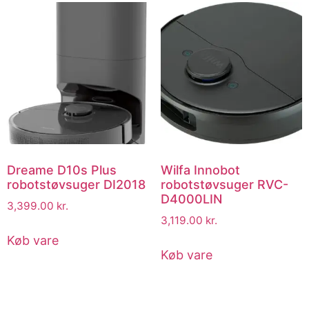
Dreame D10s Plus
Wilfa Innobot
robotstøvsuger DI2018
robotstøvsuger RVC-
D4000LIN
3,399.00
kr.
3,119.00
kr.
Køb vare
Køb vare