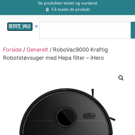
Se produkter testet og vurderet
Få testet dit produkt
Forside
/
Generelt
/ RoboVac9000 Kraftig
Robotstøvsuger med Hepa filter – iHero