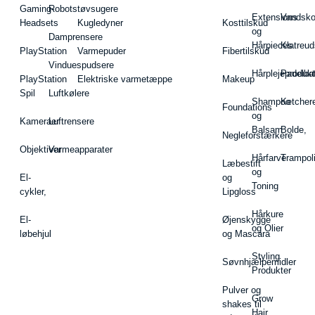
Gaming-
Robotstøvsugere
Extensions
Vandsk
Headsets
Kugledyner
Kosttilskud
og
Damprensere
Hårpieces
Klatreud
PlayStation
Varmepuder
Fibertilskud
Vinduespudsere
Hårplejeprodukt
Padelba
PlayStation
Elektriske varmetæppe
Makeup
Spil
Luftkølere
Shampoo
Ketcher
Foundations
og
Kameraer
Luftrensere
Balsam
Bolde,
Negleforstærkere
Objektiver
Varmeapparater
Hårfarve
Trampol
Læbestift
og
El-
og
Toning
cykler,
Lipgloss
Hårkure
El-
Øjenskygge
og Olier
løbehjul
og Mascara
Styling
Søvnhjælpemidler
Produkter
Pulver og
Grow
shakes til
Hair