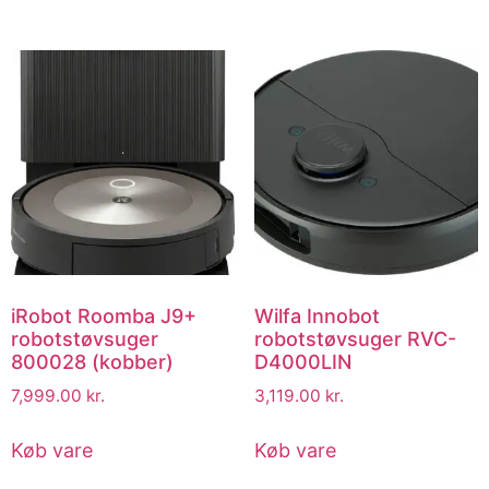
iRobot Roomba J9+
Wilfa Innobot
robotstøvsuger
robotstøvsuger RVC-
800028 (kobber)
D4000LIN
7,999.00
kr.
3,119.00
kr.
Køb vare
Køb vare