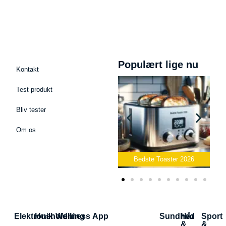
Populært lige nu
Kontakt
Test produkt
Bliv tester
Om os
Bedste Podcast Mikrofon
2026
Bedste Toaster 2026
Bedst
Elektronik
Husholdning
Wellness App
Sundhed
Hår
Sport
&
&