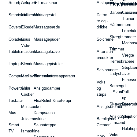
Smartphone
Airfryers
IPL-maskiner
Afslapningste
Plejeproduk
Fritid
Barbermaskiner
Cross
Smartwatches
Kaffemaskiner
Massagestol
Detox-
Trainer
te og -
Hårtrimmere
Covers
Elkedel
Massagesæde
drikke
Løbebå
Skægtrimmere
Opladere
Sous
Massagepuder
Solcreme
Motions
Vide-
Trimmer
Tablets
maskine
Massagekrave
After-sun
Vægte
produkter
Herreskrabere
Laptop
Blendere
Massagepistoler
Stepbæ
Selvbrunere
Ladyshaver
Computere
Madlavningsrobotter
Elstimulationsapparater
Fitnesse
Voks
Barbergel
Powerbanks
Slow
Ansigtsdamper
og
– Skum
Pull-
Cooker
strips
up
Tastatur
FlexRelief Knæterapi
Skægplejeprodu
Barer
Multicooker
Ansigtscremer
Mus
Dampsauna
Ansigtspleje
Vibratio
Juicemaskine
Beroligende
til mænd
Smart
Saunatæppe
Cremer
Hulahop
TV
Ismaskine
Voks