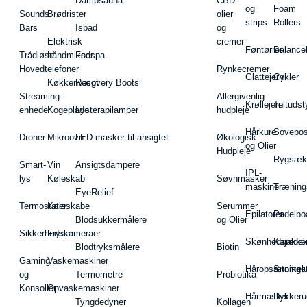
Dampsauna
CBD-
og
Foam
Sounds
Brødrister
olier
strips
Rollers
Bars
Isbad
og
Elektrisk
cremer
Føntørrer
Balance
Trådløse
håndmikser
Fodspa
Hovedtelefoner
Rynkecremer
Glattejern
Cykler
Køkkenvægt
Recovery Boots
Streaming-
Allergivenlig
Krøllejern
Teltudst
enheder
Kogeplade
Lysterapilamper
hudpleje
Hårkure
Sovepos
Droner
Mikroovn
LED-masker til ansigtet
Økologisk
og Olier
Hudpleje
Rygsæk
Smart-
Vin
Ansigtsdampere
IPL-
lys
Køleskab
Søvnmasker
maskiner
Træning
EyeRelief
Termostater
Køleskabe
Serummer
Epilatorer
Padelbo
Blodsukkermålere
og Olier
Sikkerhedskameraer
Fryser
Skønhedsredsk
Kajakke
Blodtryksmålere
Biotin
Gaming
Vaskemaskiner
Håropsætningst
Snorkel
og
Termometre
Probiotika
Konsoller
Opvaskemaskiner
Hårmasker
Dykkeru
Tyngdedyner
Kollagen