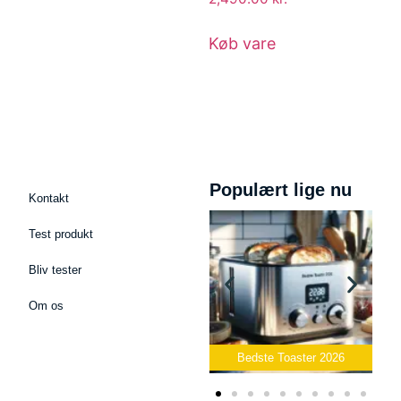
Køb vare
Populært lige nu
Kontakt
Test produkt
Bliv tester
Om os
 Podcast Mikrofon
2026
Bedste Toaster 2026
Bedste Elkedel