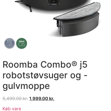
Roomba Combo® j5
robotstøvsuger og -
gulvmoppe
5,499.00
kr.
1,999.00
kr.
Køb vare