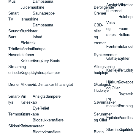
Mus
Dampsauna
Ansigtspleje
Vibratio
Juicemaskine
Beroligende
til mænd
Smart
Saunatæppe
Cremer
Hulahop
TV
Ismaskine
Voks
Dampsauna
CBD-
og
Foam
Sounds
Brødrister
olier
strips
Rollers
Bars
Isbad
og
Elektrisk
cremer
Føntørrer
Balance
Trådløse
håndmikser
Fodspa
Hovedtelefoner
Rynkecremer
Glattejern
Cykler
Køkkenvægt
Recovery Boots
Streaming-
Allergivenlig
Krøllejern
Teltudst
enheder
Kogeplade
Lysterapilamper
hudpleje
Hårkure
Sovepos
Droner
Mikroovn
LED-masker til ansigtet
Økologisk
og Olier
Hudpleje
Rygsæk
Smart-
Vin
Ansigtsdampere
IPL-
lys
Køleskab
Søvnmasker
maskiner
Træning
EyeRelief
Termostater
Køleskabe
Serummer
Epilatorer
Padelbo
Blodsukkermålere
og Olier
Sikkerhedskameraer
Fryser
Skønhedsredsk
Kajakke
Blodtryksmålere
Biotin