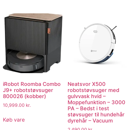
iRobot Roomba Combo
Neatsvor X500
J9+ robotstøvsuger
robotstøvsuger med
800026 (kobber)
gulvvask hvid –
Moppefunktion – 3000
10,999.00
kr.
PA – Bedst i test
støvsuger til hundehår
Køb vare
dyrehår – Vacuum
2,490.00
kr.