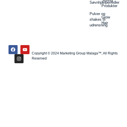
Styling
Søvnhjælpemidler
Produkter
Pulver og
Grow
shakes til
Hair
udrensning
Copyright © 2024 Marketing Group Malaga™, All Rights
Reserved