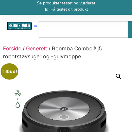
Se produkter testet og vurderet
Få testet dit produkt
Forside
/
Generelt
/ Roomba Combo® j5
robotstøvsuger og -gulvmoppe
Tilbud!