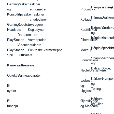
Gaming
Vaskemaskiner
Håropsætningst
Snorkel
og
Termometre
Probiotika
Konsoller
Opvaskemaskiner
Hårmasker
Dykkeru
Tyngdedyner
Kollagen
Gaming-
Robotstøvsugere
Extensions
Vandsk
Headsets
Kugledyner
Kosttilskud
og
Damprensere
Hårpieces
Klatreud
PlayStation
Varmepuder
Fibertilskud
Vinduespudsere
Hårplejeprodukt
Padelba
PlayStation
Elektriske varmetæppe
Makeup
Spil
Luftkølere
Shampoo
Ketcher
Foundations
og
Kameraer
Luftrensere
Balsam
Bolde,
Negleforstærkere
Objektiver
Varmeapparater
Hårfarve
Trampol
Læbestift
og
El-
og
Toning
cykler,
Lipgloss
Hårkure
El-
Øjenskygge
og Olier
løbehjul
og Mascara