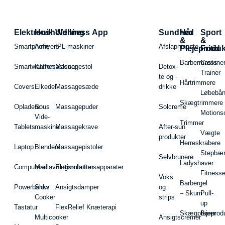
Elektronik
Husholdning
Wellness App
Sundhed
Hår
Sport
&
&
Smartphone
Airfryers
IPL-maskiner
Afslapningste
Plejeproduk
Fritid
Barbermaskiner
Cross
Smartwatches
Kaffemaskiner
Massagestol
Detox-
Trainer
te og -
Hårtrimmere
Covers
Elkedel
Massagesæde
drikke
Løbebå
Skægtrimmere
Opladere
Sous
Massagepuder
Solcreme
Motions
Vide-
Trimmer
Tablets
maskine
Massagekrave
After-sun
Vægte
produkter
Herreskrabere
Laptop
Blendere
Massagepistoler
Stepbæ
Selvbrunere
Ladyshaver
Computere
Madlavningsrobotter
Elstimulationsapparater
Fitnesse
Voks
Barbergel
Powerbanks
Slow
Ansigtsdamper
og
– Skum
Pull-
Cooker
strips
up
Tastatur
FlexRelief Knæterapi
Skægplejeprodu
Barer
Multicooker
Ansigtscremer