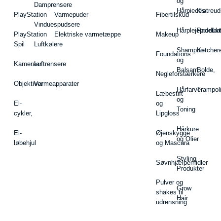
og
Damprensere
Hårpieces
Klatreud
PlayStation
Varmepuder
Fibertilskud
Vinduespudsere
Hårplejeprodukt
Padelba
PlayStation
Elektriske varmetæppe
Makeup
Spil
Luftkølere
Shampoo
Ketcher
Foundations
og
Kameraer
Luftrensere
Balsam
Bolde,
Negleforstærkere
Objektiver
Varmeapparater
Hårfarve
Trampol
Læbestift
og
El-
og
Toning
cykler,
Lipgloss
Hårkure
El-
Øjenskygge
og Olier
løbehjul
og Mascara
Styling
Søvnhjælpemidler
Produkter
Pulver og
Grow
shakes til
Hair
udrensning