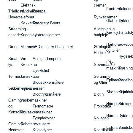
Elektrisk
cremer
Føntørrer
Balance
Trådløse
håndmikser
Fodspa
Hovedtelefoner
Rynkecremer
Glattejern
Cykler
Køkkenvægt
Recovery Boots
Streaming-
Allergivenlig
Krøllejern
Teltudst
enheder
Kogeplade
Lysterapilamper
hudpleje
Hårkure
Sovepos
Droner
Mikroovn
LED-masker til ansigtet
Økologisk
og Olier
Hudpleje
Rygsæk
Smart-
Vin
Ansigtsdampere
IPL-
lys
Køleskab
Søvnmasker
maskiner
Træning
EyeRelief
Termostater
Køleskabe
Serummer
Epilatorer
Padelbo
Blodsukkermålere
og Olier
Sikkerhedskameraer
Fryser
Skønhedsredsk
Kajakke
Blodtryksmålere
Biotin
Gaming
Vaskemaskiner
Håropsætningst
Snorkel
og
Termometre
Probiotika
Konsoller
Opvaskemaskiner
Hårmasker
Dykkeru
Tyngdedyner
Kollagen
Gaming-
Robotstøvsugere
Extensions
Vandsk
Headsets
Kugledyner
Kosttilskud