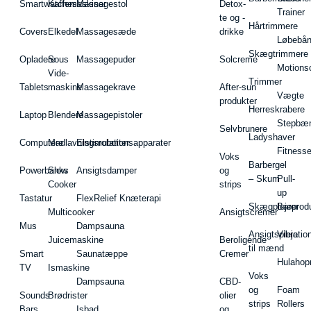
Smartwatches
Kaffemaskiner
Massagestol
Detox-
Trainer
te og -
Hårtrimmere
Covers
Elkedel
Massagesæde
drikke
Løbebå
Skægtrimmere
Opladere
Sous
Massagepuder
Solcreme
Motions
Vide-
Trimmer
Tablets
maskine
Massagekrave
After-sun
Vægte
produkter
Herreskrabere
Laptop
Blendere
Massagepistoler
Stepbæ
Selvbrunere
Ladyshaver
Computere
Madlavningsrobotter
Elstimulationsapparater
Fitnesse
Voks
Barbergel
Powerbanks
Slow
Ansigtsdamper
og
– Skum
Pull-
Cooker
strips
up
Tastatur
FlexRelief Knæterapi
Skægplejeprodu
Barer
Multicooker
Ansigtscremer
Mus
Dampsauna
Ansigtspleje
Vibratio
Juicemaskine
Beroligende
til mænd
Smart
Saunatæppe
Cremer
Hulahop
TV
Ismaskine
Voks
Dampsauna
CBD-
og
Foam
Sounds
Brødrister
olier
strips
Rollers
Bars
Isbad
og