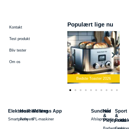
Populært lige nu
Kontakt
Test produkt
Bliv tester
Om os
ofon
Bedste Toaster 2026
Bedste Elkedel 2026
Elektronik
Husholdning
Wellness App
Sundhed
Hår
Sport
&
&
Smartphone
Airfryers
IPL-maskiner
Afslapningste
Plejeproduk
Fritid
Barbermaskiner
Cross