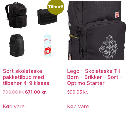
Tilbud!
Sort skoletaske
Lego – Skoletaske Til
pakketilbud med
Børn – Brikker – Sort –
tilbehør 4-9 klasse
Optimo Starter
706.00
kr.
671.00
kr.
599.95
kr.
Køb vare
Køb vare