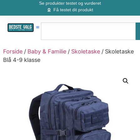
Se produkter testet og vurderet
Få testet dit produkt
Forside
/
Baby & Familie
/
Skoletaske
/ Skoletaske
Blå 4-9 klasse