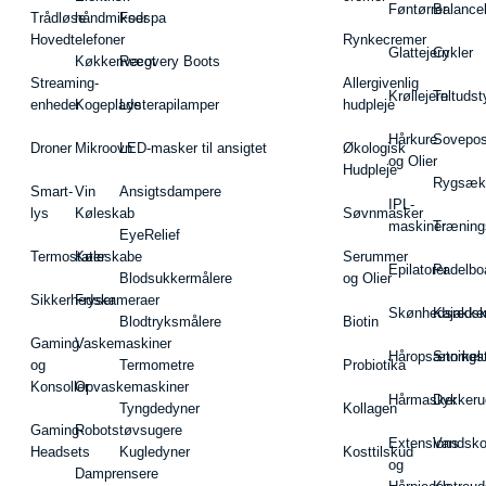
Føntørrer
Balance
Trådløse
håndmikser
Fodspa
Hovedtelefoner
Rynkecremer
Glattejern
Cykler
Køkkenvægt
Recovery Boots
Streaming-
Allergivenlig
Krøllejern
Teltudst
enheder
Kogeplade
Lysterapilamper
hudpleje
Hårkure
Sovepos
Droner
Mikroovn
LED-masker til ansigtet
Økologisk
og Olier
Hudpleje
Rygsæk
Smart-
Vin
Ansigtsdampere
IPL-
lys
Køleskab
Søvnmasker
maskiner
Træning
EyeRelief
Termostater
Køleskabe
Serummer
Epilatorer
Padelbo
Blodsukkermålere
og Olier
Sikkerhedskameraer
Fryser
Skønhedsredsk
Kajakke
Blodtryksmålere
Biotin
Gaming
Vaskemaskiner
Håropsætningst
Snorkel
og
Termometre
Probiotika
Konsoller
Opvaskemaskiner
Hårmasker
Dykkeru
Tyngdedyner
Kollagen
Gaming-
Robotstøvsugere
Extensions
Vandsk
Headsets
Kugledyner
Kosttilskud
og
Damprensere