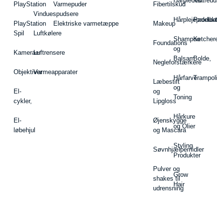
Hårpieces
Klatreud
PlayStation
Varmepuder
Fibertilskud
Vinduespudsere
Hårplejeprodukt
Padelba
PlayStation
Elektriske varmetæppe
Makeup
Spil
Luftkølere
Shampoo
Ketcher
Foundations
og
Kameraer
Luftrensere
Balsam
Bolde,
Negleforstærkere
Objektiver
Varmeapparater
Hårfarve
Trampol
Læbestift
og
El-
og
Toning
cykler,
Lipgloss
Hårkure
El-
Øjenskygge
og Olier
løbehjul
og Mascara
Styling
Søvnhjælpemidler
Produkter
Pulver og
Grow
shakes til
Hair
udrensning