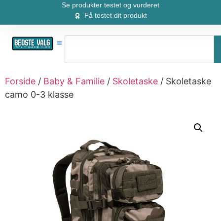
Se produkter testet og vurderet
Få testet dit produkt
Forside
/
Baby & Familie
/
Skoletaske
/ Skoletaske
camo 0-3 klasse