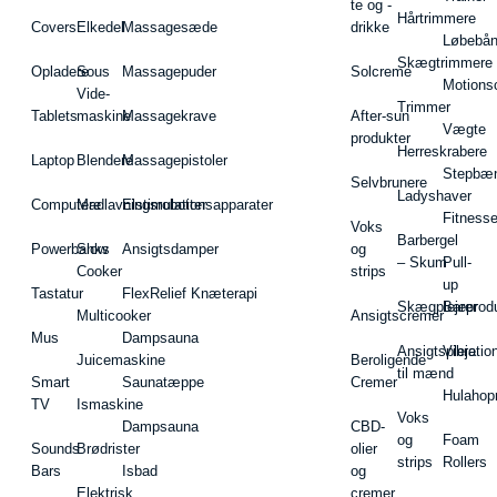
te og -
Hårtrimmere
Covers
Elkedel
Massagesæde
drikke
Løbebå
Skægtrimmere
Opladere
Sous
Massagepuder
Solcreme
Motions
Vide-
Trimmer
Tablets
maskine
Massagekrave
After-sun
Vægte
produkter
Herreskrabere
Laptop
Blendere
Massagepistoler
Stepbæ
Selvbrunere
Ladyshaver
Computere
Madlavningsrobotter
Elstimulationsapparater
Fitnesse
Voks
Barbergel
Powerbanks
Slow
Ansigtsdamper
og
– Skum
Pull-
Cooker
strips
up
Tastatur
FlexRelief Knæterapi
Skægplejeprodu
Barer
Multicooker
Ansigtscremer
Mus
Dampsauna
Ansigtspleje
Vibratio
Juicemaskine
Beroligende
til mænd
Smart
Saunatæppe
Cremer
Hulahop
TV
Ismaskine
Voks
Dampsauna
CBD-
og
Foam
Sounds
Brødrister
olier
strips
Rollers
Bars
Isbad
og
Elektrisk
cremer