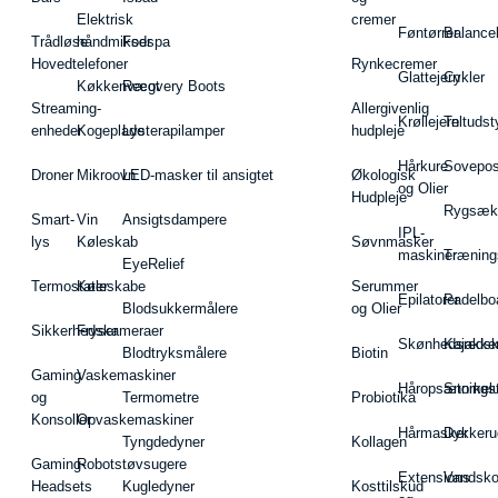
Elektrisk
cremer
Føntørrer
Balance
Trådløse
håndmikser
Fodspa
Hovedtelefoner
Rynkecremer
Glattejern
Cykler
Køkkenvægt
Recovery Boots
Streaming-
Allergivenlig
Krøllejern
Teltudst
enheder
Kogeplade
Lysterapilamper
hudpleje
Hårkure
Sovepos
Droner
Mikroovn
LED-masker til ansigtet
Økologisk
og Olier
Hudpleje
Rygsæk
Smart-
Vin
Ansigtsdampere
IPL-
lys
Køleskab
Søvnmasker
maskiner
Træning
EyeRelief
Termostater
Køleskabe
Serummer
Epilatorer
Padelbo
Blodsukkermålere
og Olier
Sikkerhedskameraer
Fryser
Skønhedsredsk
Kajakke
Blodtryksmålere
Biotin
Gaming
Vaskemaskiner
Håropsætningst
Snorkel
og
Termometre
Probiotika
Konsoller
Opvaskemaskiner
Hårmasker
Dykkeru
Tyngdedyner
Kollagen
Gaming-
Robotstøvsugere
Extensions
Vandsk
Headsets
Kugledyner
Kosttilskud