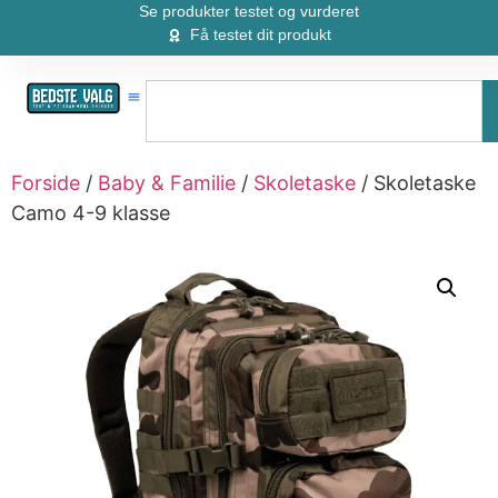
Se produkter testet og vurderet
Få testet dit produkt
Forside
/
Baby & Familie
/
Skoletaske
/ Skoletaske
Camo 4-9 klasse