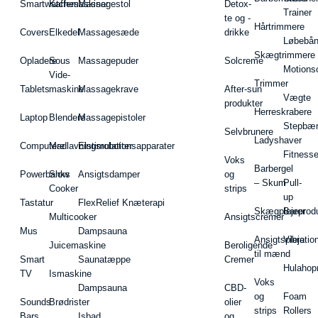
Smartwatches
Kaffemaskiner
Massagestol
Detox-
Trainer
te og -
Hårtrimmere
Covers
Elkedel
Massagesæde
drikke
Løbebå
Skægtrimmere
Opladere
Sous
Massagepuder
Solcreme
Motions
Vide-
Trimmer
Tablets
maskine
Massagekrave
After-sun
Vægte
produkter
Herreskrabere
Laptop
Blendere
Massagepistoler
Stepbæ
Selvbrunere
Ladyshaver
Computere
Madlavningsrobotter
Elstimulationsapparater
Fitnesse
Voks
Barbergel
Powerbanks
Slow
Ansigtsdamper
og
– Skum
Pull-
Cooker
strips
up
Tastatur
FlexRelief Knæterapi
Skægplejeprodu
Barer
Multicooker
Ansigtscremer
Mus
Dampsauna
Ansigtspleje
Vibratio
Juicemaskine
Beroligende
til mænd
Smart
Saunatæppe
Cremer
Hulahop
TV
Ismaskine
Voks
Dampsauna
CBD-
og
Foam
Sounds
Brødrister
olier
strips
Rollers
Bars
Isbad
og