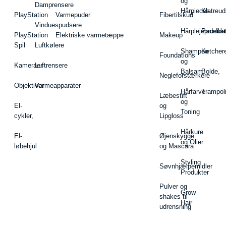
og
Damprensere
Hårpieces
Klatreud
PlayStation
Varmepuder
Fibertilskud
Vinduespudsere
Hårplejeprodukt
Padelba
PlayStation
Elektriske varmetæppe
Makeup
Spil
Luftkølere
Shampoo
Ketcher
Foundations
og
Kameraer
Luftrensere
Balsam
Bolde,
Negleforstærkere
Objektiver
Varmeapparater
Hårfarve
Trampol
Læbestift
og
El-
og
Toning
cykler,
Lipgloss
Hårkure
El-
Øjenskygge
og Olier
løbehjul
og Mascara
Styling
Søvnhjælpemidler
Produkter
Pulver og
Grow
shakes til
Hair
udrensning