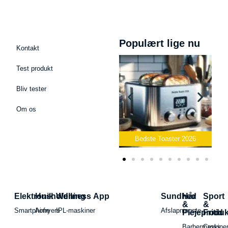
Populært lige nu
Kontakt
Test produkt
Bliv tester
Om os
Bedste Podcast Mikrofon
2026
Bedste Toaster 2026
Bedst
Elektronik
Husholdning
Wellness App
Sundhed
Hår
Sport
&
&
Smartphone
Airfryers
IPL-maskiner
Afslapningste
Plejeproduk
Fritid
Barbermaskiner
Cross