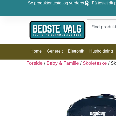
Se produkter testet og vurderet
Få testet dit 
Home
Generelt
Eletronik
Husholdning
Forside
/
Baby & Familie
/
Skoletaske
/ S