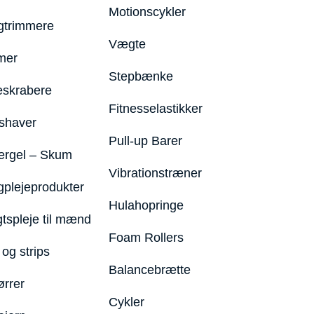
Motionscykler
trimmere
Vægte
mer
Stepbænke
eskrabere
Fitnesselastikker
shaver
Pull-up Barer
ergel – Skum
Vibrationstræner
plejeprodukter
Hulahopringe
gtspleje til mænd
Foam Rollers
og strips
Balancebrætte
ørrer
Cykler