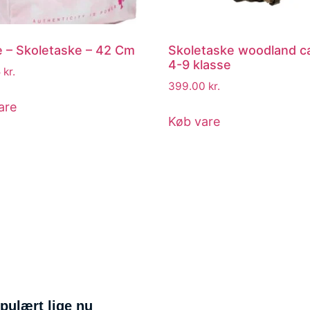
e – Skoletaske – 42 Cm
Skoletaske woodland 
4-9 klasse
5
kr.
399.00
kr.
are
Køb vare
pulært lige nu