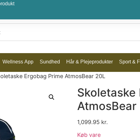
produkt
Wellness App
Sundhed
Hår & Plejeprodukter
Sport & Fr
koletaske Ergobag Prime AtmosBear 20L
Skoletaske
AtmosBear
1,099.95
kr.
Køb vare