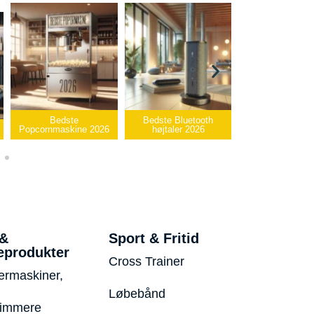
Bedste Bluetooth
Bedste infrarøde
højtaler 2026
varmepude 2026
Bedste USB-sti
 &
Sport & Fritid
eprodukter
Cross Trainer
ermaskiner,
Løbebånd
rimmere