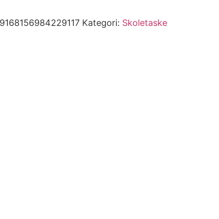
99168156984229117
Kategori:
Skoletaske