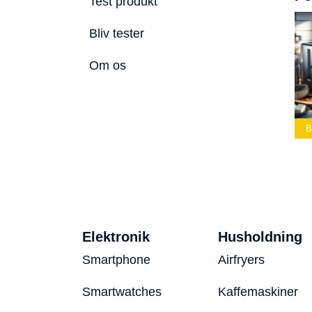
Test produkt
Bliv tester
Om os
ste Led
Bedste Podcast
lygte 2026
Mikrofon 2026
Bedste Toaster 2026
B
Elektronik
Husholdning
Smartphone
Airfryers
Smartwatches
Kaffemaskiner