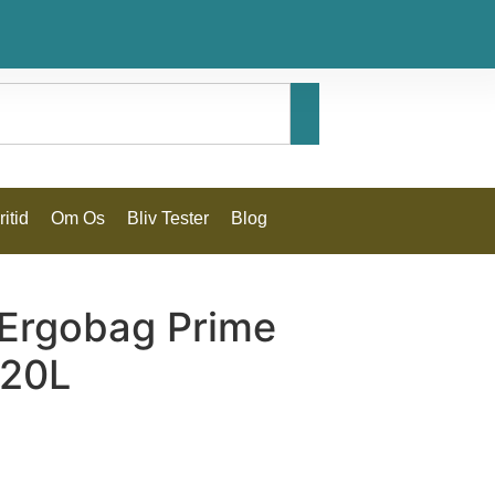
itid
Om Os
Bliv Tester
Blog
 Ergobag Prime
 20L