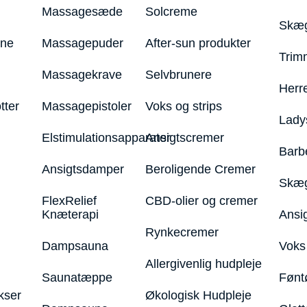
Massagesæde
Solcreme
Skæg
ine
Massagepuder
After-sun produkter
Trim
Massagekrave
Selvbrunere
Herr
tter
Massagepistoler
Voks og strips
Lady
Elstimulationsapparater
Ansigtscremer
Barb
Ansigtsdamper
Beroligende Cremer
Skæg
FlexRelief
CBD-olier og cremer
Knæterapi
Ansi
Rynkecremer
Dampsauna
Voks 
Allergivenlig hudpleje
Saunatæppe
Fønt
kser
Økologisk Hudpleje