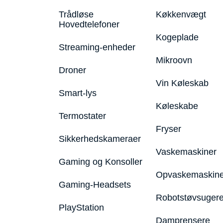
Trådløse
Køkkenvægt
Hovedtelefoner
Kogeplade
Streaming-enheder
Mikroovn
Droner
Vin Køleskab
Smart-lys
Køleskabe
Termostater
Fryser
Sikkerhedskameraer
Vaskemaskiner
Gaming og Konsoller
Opvaskemaskine
Gaming-Headsets
Robotstøvsuger
PlayStation
Damprensere