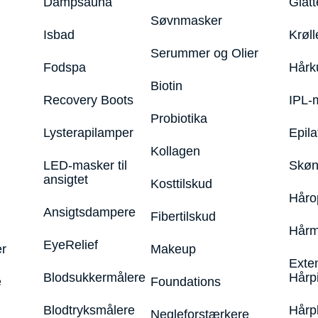
Dampsauna
Glatt
Søvnmasker
Isbad
Krøll
Serummer og Olier
Fodspa
Hårk
Biotin
Recovery Boots
IPL-
Probiotika
Lysterapilamper
Epila
Kollagen
LED-masker til
Skøn
ansigtet
Kosttilskud
Håro
Ansigtsdampere
Fibertilskud
Hårm
EyeRelief
r
Makeup
Exte
Blodsukkermålere
Hårp
e
Foundations
Blodtryksmålere
Hårp
Negleforstærkere