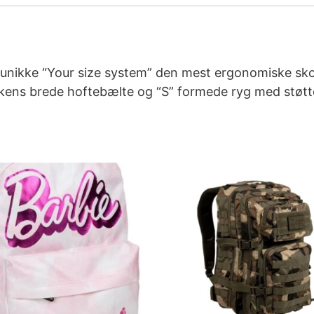
unikke “Your size system” den mest ergonomiske sko
kens brede hoftebælte og “S” formede ryg med støtt