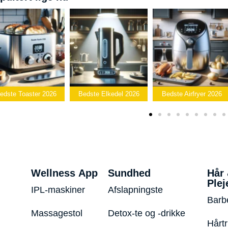
Bedste
edste Elkedel 2026
Bedste Airfryer 2026
Popcornmaskine 2026
Wellness App
Sundhed
Hår
Plej
IPL-maskiner
Afslapningste
Barb
Massagestol
Detox-te og -drikke
Hårt