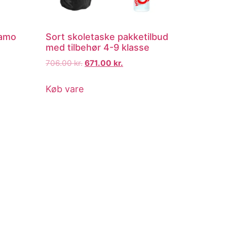
camo
Sort skoletaske pakketilbud
med tilbehør 4-9 klasse
706.00
kr.
671.00
kr.
Køb vare