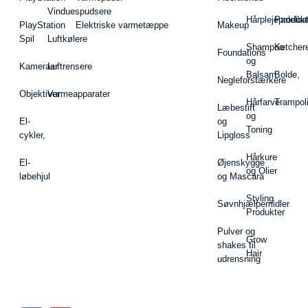
Vinduespudsere
Hårplejeprodukt
Padelba
PlayStation
Elektriske varmetæppe
Makeup
Spil
Luftkølere
Shampoo
Ketcher
Foundations
og
Kameraer
Luftrensere
Balsam
Bolde,
Negleforstærkere
Objektiver
Varmeapparater
Hårfarve
Trampol
Læbestift
og
El-
og
Toning
cykler,
Lipgloss
Hårkure
El-
Øjenskygge
og Olier
løbehjul
og Mascara
Styling
Søvnhjælpemidler
Produkter
Pulver og
Grow
shakes til
Hair
udrensning