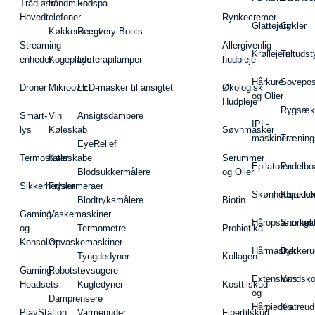
Trådløse
håndmikser
Fodspa
Hovedtelefoner
Rynkecremer
Glattejern
Cykler
Køkkenvægt
Recovery Boots
Streaming-
Allergivenlig
Krøllejern
Teltudst
enheder
Kogeplade
Lysterapilamper
hudpleje
Hårkure
Sovepos
Droner
Mikroovn
LED-masker til ansigtet
Økologisk
og Olier
Hudpleje
Rygsæk
Smart-
Vin
Ansigtsdampere
IPL-
lys
Køleskab
Søvnmasker
maskiner
Træning
EyeRelief
Termostater
Køleskabe
Serummer
Epilatorer
Padelbo
Blodsukkermålere
og Olier
Sikkerhedskameraer
Fryser
Skønhedsredsk
Kajakke
Blodtryksmålere
Biotin
Gaming
Vaskemaskiner
Håropsætningst
Snorkel
og
Termometre
Probiotika
Konsoller
Opvaskemaskiner
Hårmasker
Dykkeru
Tyngdedyner
Kollagen
Gaming-
Robotstøvsugere
Extensions
Vandsk
Headsets
Kugledyner
Kosttilskud
og
Damprensere
Hårpieces
Klatreud
PlayStation
Varmepuder
Fibertilskud