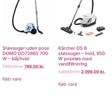
Støvsuger uden pose
Kärcher DS 6
DOMO DO7286S 700
støvsuger – hvid, 650
W – blå/hvid
W poseløs med
vandfiltrering
1,260.00
kr.
789.00
kr.
3,894.00
kr.
2,999.00
kr.
Køb vare
Køb vare