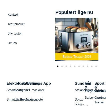
Populært lige nu
Kontakt
Test produkt
Bliv tester
Om os
ast Mikrofon
026
Bedste Toaster 2026
Bedste Elkedel 2026
Elektronik
Husholdning
Wellness App
Sundhed
Hår
Sport
&
&
Smartphone
Airfryers
IPL-maskiner
Afslapningste
Plejeproduk
Fritid
Barbermaskiner
Cross
Smartwatches
Kaffemaskiner
Massagestol
Detox-
Trainer
te og -