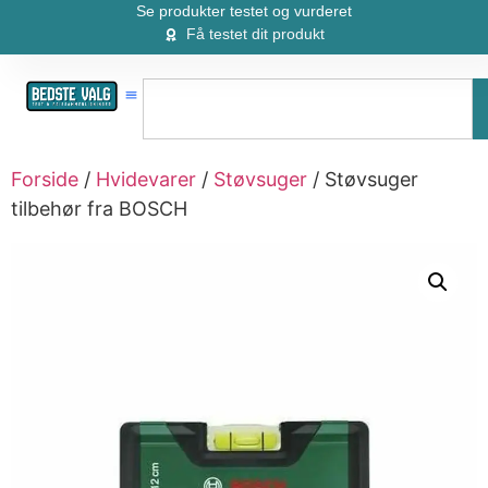
Se produkter testet og vurderet
Få testet dit produkt
Forside
/
Hvidevarer
/
Støvsuger
/ Støvsuger
tilbehør fra BOSCH