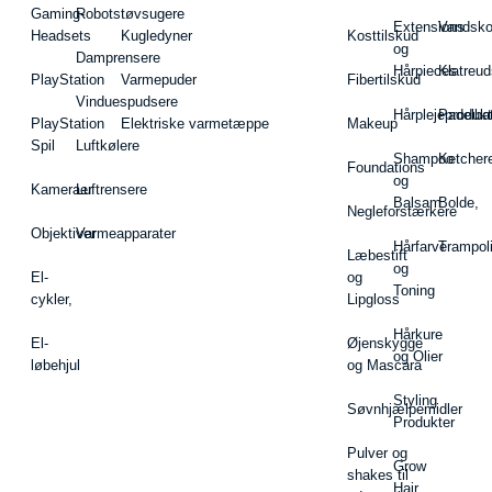
Gaming-
Robotstøvsugere
Extensions
Vandsk
Headsets
Kugledyner
Kosttilskud
og
Damprensere
Hårpieces
Klatreud
PlayStation
Varmepuder
Fibertilskud
Vinduespudsere
Hårplejeprodukt
Padelba
PlayStation
Elektriske varmetæppe
Makeup
Spil
Luftkølere
Shampoo
Ketcher
Foundations
og
Kameraer
Luftrensere
Balsam
Bolde,
Negleforstærkere
Objektiver
Varmeapparater
Hårfarve
Trampol
Læbestift
og
El-
og
Toning
cykler,
Lipgloss
Hårkure
El-
Øjenskygge
og Olier
løbehjul
og Mascara
Styling
Søvnhjælpemidler
Produkter
Pulver og
Grow
shakes til
Hair