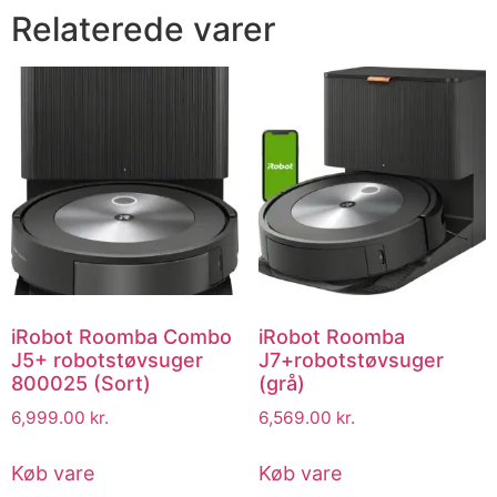
Relaterede varer
iRobot Roomba Combo
iRobot Roomba
J5+ robotstøvsuger
J7+robotstøvsuger
800025 (Sort)
(grå)
6,999.00
kr.
6,569.00
kr.
Køb vare
Køb vare