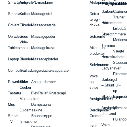
Smartphone
Airfryers
IPL-maskiner
Afslapningste
Plejeproduk
Fritid
Barbermaskiner
Cross
Smartwatches
Kaffemaskiner
Massagestol
Detox-
Trainer
te og -
Hårtrimmere
Covers
Elkedel
Massagesæde
drikke
Løbebå
Skægtrimmere
Opladere
Sous
Massagepuder
Solcreme
Motions
Vide-
Trimmer
Tablets
maskine
Massagekrave
After-sun
Vægte
produkter
Herreskrabere
Laptop
Blendere
Massagepistoler
Stepbæ
Selvbrunere
Ladyshaver
Computere
Madlavningsrobotter
Elstimulationsapparater
Fitnesse
Voks
Barbergel
Powerbanks
Slow
Ansigtsdamper
og
– Skum
Pull-
Cooker
strips
up
Tastatur
FlexRelief Knæterapi
Skægplejeprodu
Barer
Multicooker
Ansigtscremer
Mus
Dampsauna
Ansigtspleje
Vibratio
Juicemaskine
Beroligende
til mænd
Smart
Saunatæppe
Cremer
Hulahop
TV
Ismaskine
Voks