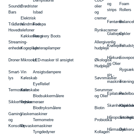
Dampsauna
CBD-
og
Foam
Sounds
Brødrister
olier
strips
Rollers
Bars
Isbad
og
Elektrisk
cremer
Føntørrer
Balance
Trådløse
håndmikser
Fodspa
Hovedtelefoner
Rynkecremer
Glattejern
Cykler
Køkkenvægt
Recovery Boots
Streaming-
Allergivenlig
Krøllejern
Teltudst
enheder
Kogeplade
Lysterapilamper
hudpleje
Hårkure
Sovepos
Droner
Mikroovn
LED-masker til ansigtet
Økologisk
og Olier
Hudpleje
Rygsæk
Smart-
Vin
Ansigtsdampere
IPL-
lys
Køleskab
Søvnmasker
maskiner
Træning
EyeRelief
Termostater
Køleskabe
Serummer
Epilatorer
Padelbo
Blodsukkermålere
og Olier
Sikkerhedskameraer
Fryser
Skønhedsredsk
Kajakke
Blodtryksmålere
Biotin
Gaming
Vaskemaskiner
Håropsætningst
Snorkel
og
Termometre
Probiotika
Konsoller
Opvaskemaskiner
Hårmasker
Dykkeru
Tyngdedyner
Kollagen