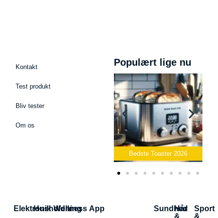
Populært lige nu
Kontakt
Test produkt
Bliv tester
Om os
krofon
Bedste Toaster 2026
Bedste Elkedel 2026
Elektronik
Husholdning
Wellness App
Sundhed
Hår
Sport
&
&