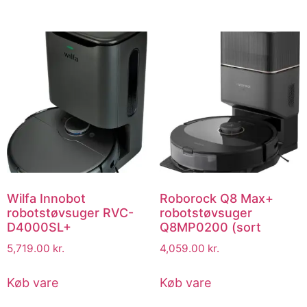
Wilfa Innobot
Roborock Q8 Max+
robotstøvsuger RVC-
robotstøvsuger
D4000SL+
Q8MP0200 (sort
5,719.00
kr.
4,059.00
kr.
Køb vare
Køb vare