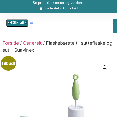
Se produkter testet og vurderet
Få testet dit produkt
Forside
/
Generelt
/ Flaskebørste til sutteflaske og
sut – Suavinex
Tilbud!