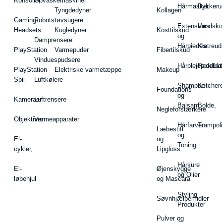
Konsoller
Opvaskemaskiner
Hårmasker
Dykkeru
Tyngdedyner
Kollagen
Gaming-
Robotstøvsugere
Extensions
Vandsk
Headsets
Kugledyner
Kosttilskud
og
Damprensere
Hårpieces
Klatreud
PlayStation
Varmepuder
Fibertilskud
Vinduespudsere
Hårplejeprodukt
Padelba
PlayStation
Elektriske varmetæppe
Makeup
Spil
Luftkølere
Shampoo
Ketcher
Foundations
og
Kameraer
Luftrensere
Balsam
Bolde,
Negleforstærkere
Objektiver
Varmeapparater
Hårfarve
Trampol
Læbestift
og
El-
og
Toning
cykler,
Lipgloss
Hårkure
El-
Øjenskygge
og Olier
løbehjul
og Mascara
Styling
Søvnhjælpemidler
Produkter
Pulver og