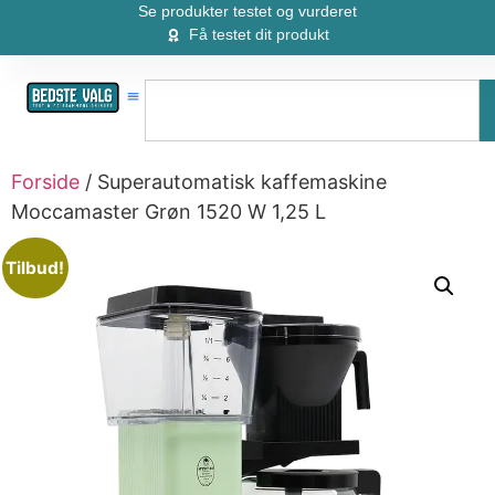
Se produkter testet og vurderet
Få testet dit produkt
Forside
/ Superautomatisk kaffemaskine
Moccamaster Grøn 1520 W 1,25 L
Tilbud!