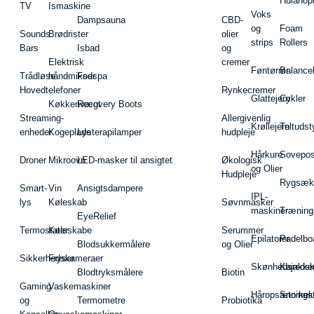
Hulahop
TV
Ismaskine
Voks
Dampsauna
CBD-
og
Foam
Sounds
Brødrister
olier
strips
Rollers
Bars
Isbad
og
Elektrisk
cremer
Føntørrer
Balance
Trådløse
håndmikser
Fodspa
Hovedtelefoner
Rynkecremer
Glattejern
Cykler
Køkkenvægt
Recovery Boots
Streaming-
Allergivenlig
Krøllejern
Teltudst
enheder
Kogeplade
Lysterapilamper
hudpleje
Hårkure
Sovepos
Droner
Mikroovn
LED-masker til ansigtet
Økologisk
og Olier
Hudpleje
Rygsæk
Smart-
Vin
Ansigtsdampere
IPL-
lys
Køleskab
Søvnmasker
maskiner
Træning
EyeRelief
Termostater
Køleskabe
Serummer
Epilatorer
Padelbo
Blodsukkermålere
og Olier
Sikkerhedskameraer
Fryser
Skønhedsredsk
Kajakke
Blodtryksmålere
Biotin
Gaming
Vaskemaskiner
Håropsætningst
Snorkel
og
Termometre
Probiotika