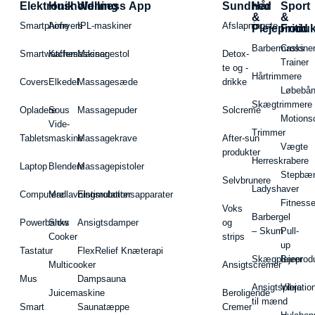
Elektronik
Husholdning
Wellness App
Sundhed
Hår
Sport
&
&
Smartphone
Airfryers
IPL-maskiner
Afslapningste
Plejeproduk
Fritid
Barbermaskiner
Cross
Smartwatches
Kaffemaskiner
Massagestol
Detox-
Trainer
te og -
Hårtrimmere
Covers
Elkedel
Massagesæde
drikke
Løbebå
Skægtrimmere
Opladere
Sous
Massagepuder
Solcreme
Motions
Vide-
Trimmer
Tablets
maskine
Massagekrave
After-sun
Vægte
produkter
Herreskrabere
Laptop
Blendere
Massagepistoler
Stepbæ
Selvbrunere
Ladyshaver
Computere
Madlavningsrobotter
Elstimulationsapparater
Fitnesse
Voks
Barbergel
Powerbanks
Slow
Ansigtsdamper
og
– Skum
Pull-
Cooker
strips
up
Tastatur
FlexRelief Knæterapi
Skægplejeprodu
Barer
Multicooker
Ansigtscremer
Mus
Dampsauna
Ansigtspleje
Vibratio
Juicemaskine
Beroligende
til mænd
Smart
Saunatæppe
Cremer