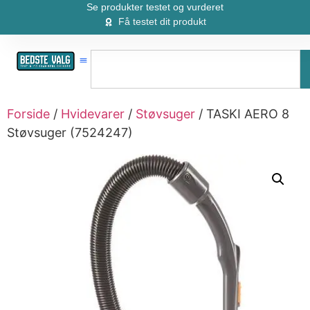
Se produkter testet og vurderet
Få testet dit produkt
Forside
/
Hvidevarer
/
Støvsuger
/ TASKI AERO 8
Støvsuger (7524247)