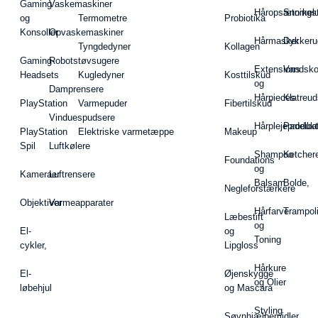
Gaming
Vaskemaskiner
Håropsætningst
Snorkel
og
Termometre
Probiotika
Konsoller
Opvaskemaskiner
Hårmasker
Dykkeru
Tyngdedyner
Kollagen
Gaming-
Robotstøvsugere
Extensions
Vandsk
Headsets
Kugledyner
Kosttilskud
og
Damprensere
Hårpieces
Klatreud
PlayStation
Varmepuder
Fibertilskud
Vinduespudsere
Hårplejeprodukt
Padelba
PlayStation
Elektriske varmetæppe
Makeup
Spil
Luftkølere
Shampoo
Ketcher
Foundations
og
Kameraer
Luftrensere
Balsam
Bolde,
Negleforstærkere
Objektiver
Varmeapparater
Hårfarve
Trampol
Læbestift
og
El-
og
Toning
cykler,
Lipgloss
Hårkure
El-
Øjenskygge
og Olier
løbehjul
og Mascara
Styling
Søvnhjælpemidler