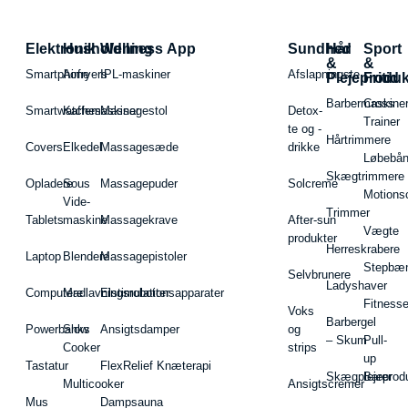
Elektronik
Husholdning
Wellness App
Sundhed
Hår
Sport
&
&
Smartphone
Airfryers
IPL-maskiner
Afslapningste
Plejeproduk
Fritid
Barbermaskiner
Cross
Smartwatches
Kaffemaskiner
Massagestol
Detox-
Trainer
te og -
Hårtrimmere
Covers
Elkedel
Massagesæde
drikke
Løbebå
Skægtrimmere
Opladere
Sous
Massagepuder
Solcreme
Motions
Vide-
Trimmer
Tablets
maskine
Massagekrave
After-sun
Vægte
produkter
Herreskrabere
Laptop
Blendere
Massagepistoler
Stepbæ
Selvbrunere
Ladyshaver
Computere
Madlavningsrobotter
Elstimulationsapparater
Fitnesse
Voks
Barbergel
Powerbanks
Slow
Ansigtsdamper
og
– Skum
Pull-
Cooker
strips
up
Tastatur
FlexRelief Knæterapi
Skægplejeprodu
Barer
Multicooker
Ansigtscremer
Mus
Dampsauna