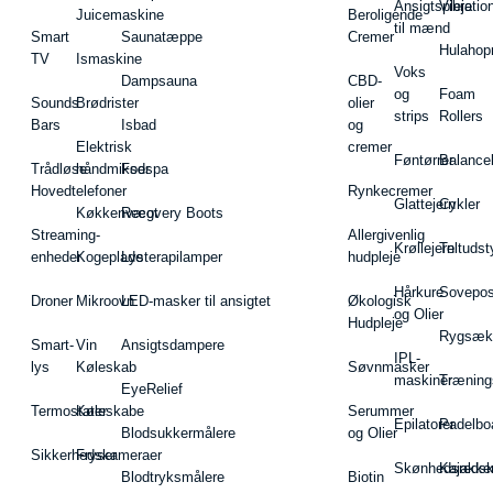
Ansigtspleje
Vibratio
Juicemaskine
Beroligende
til mænd
Smart
Saunatæppe
Cremer
Hulahop
TV
Ismaskine
Voks
Dampsauna
CBD-
og
Foam
Sounds
Brødrister
olier
strips
Rollers
Bars
Isbad
og
Elektrisk
cremer
Føntørrer
Balance
Trådløse
håndmikser
Fodspa
Hovedtelefoner
Rynkecremer
Glattejern
Cykler
Køkkenvægt
Recovery Boots
Streaming-
Allergivenlig
Krøllejern
Teltudst
enheder
Kogeplade
Lysterapilamper
hudpleje
Hårkure
Sovepos
Droner
Mikroovn
LED-masker til ansigtet
Økologisk
og Olier
Hudpleje
Rygsæk
Smart-
Vin
Ansigtsdampere
IPL-
lys
Køleskab
Søvnmasker
maskiner
Træning
EyeRelief
Termostater
Køleskabe
Serummer
Epilatorer
Padelbo
Blodsukkermålere
og Olier
Sikkerhedskameraer
Fryser
Skønhedsredsk
Kajakke
Blodtryksmålere
Biotin