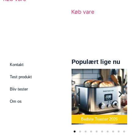
Køb vare
Populært lige nu
Kontakt
Test produkt
Bliv tester
Om os
ofon
Bedste Toaster 2026
Bedste Elkedel 2026