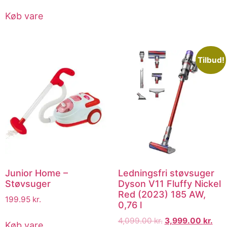
Køb vare
Tilbud!
Junior Home –
Ledningsfri støvsuger
Støvsuger
Dyson V11 Fluffy Nickel
Red (2023) 185 AW,
199.95
kr.
0,76 l
4,099.00
kr.
3,999.00
kr.
Køb vare