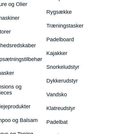
ure og Olier
Rygsække
maskiner
Træningstasker
torer
Padelboard
hedsredskaber
Kajakker
psætningstilbehør
Snorkeludstyr
asker
Dykkerudstyr
nsions og
ieces
Vandsko
lejeprodukter
Klatreudstyr
poo og Balsam
Padelbat
arve og Toning