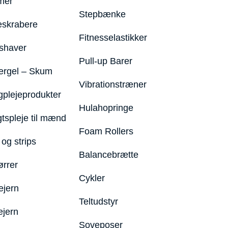
mer
Stepbænke
eskrabere
Fitnesselastikker
shaver
Pull-up Barer
ergel – Skum
Vibrationstræner
plejeprodukter
Hulahopringe
gtspleje til mænd
Foam Rollers
og strips
Balancebrætte
ørrer
Cykler
ejern
Teltudstyr
ejern
Soveposer