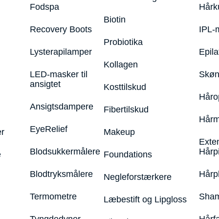
Fodspa
Hårk
Biotin
Recovery Boots
IPL-
Probiotika
Lysterapilamper
Epila
Kollagen
LED-masker til
Skøn
ansigtet
Kosttilskud
Håro
Ansigtsdampere
Fibertilskud
Hårm
EyeRelief
r
Makeup
Exte
Blodsukkermålere
Hårp
e
Foundations
Blodtryksmålere
Hårp
Negleforstærkere
Termometre
Sham
Læbestift og Lipgloss
Tyngdedyner
Hårf