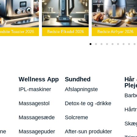
er 2026
Bedste Elkedel 2026
Bedste Airfryer 2026
Popcor
Wellness App
Sundhed
Hår
Plej
IPL-maskiner
Afslapningste
Barb
Massagestol
Detox-te og -drikke
Hårt
Massagesæde
Solcreme
Skæg
ine
Massagepuder
After-sun produkter