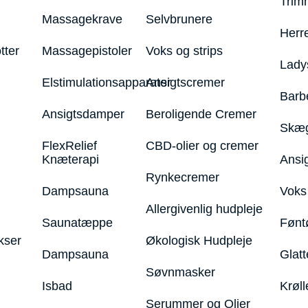
Trim
Massagekrave
Selvbrunere
Herr
tter
Massagepistoler
Voks og strips
Lady
Elstimulationsapparater
Ansigtscremer
Barb
Ansigtsdamper
Beroligende Cremer
Skæg
FlexRelief
CBD-olier og cremer
Knæterapi
Ansi
Rynkecremer
Dampsauna
Voks 
Allergivenlig hudpleje
Saunatæppe
Fønt
kser
Økologisk Hudpleje
Dampsauna
Glatt
Søvnmasker
Isbad
Krøll
Serummer og Olier