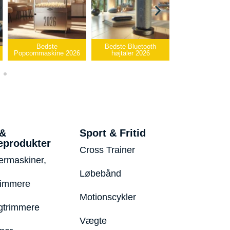
Bedste
Bedste Bluetooth
Bedste infrarøde
nmaskine 2026
højtaler 2026
varmepude 2026
 &
Sport & Fritid
eprodukter
Cross Trainer
ermaskiner,
Løbebånd
rimmere
Motionscykler
trimmere
Vægte