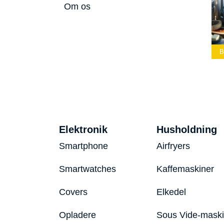
Om os
Bedste Led
Bedste Podcast
Lommelygte 2026
Mikrofon 2026
Bedste Toast
Elektronik
Husholdning
Smartphone
Airfryers
Smartwatches
Kaffemaskiner
Covers
Elkedel
Opladere
Sous Vide-mask