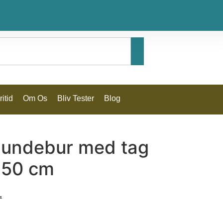
itid
Om Os
Bliv Tester
Blog
undebur med tag
50 cm
.