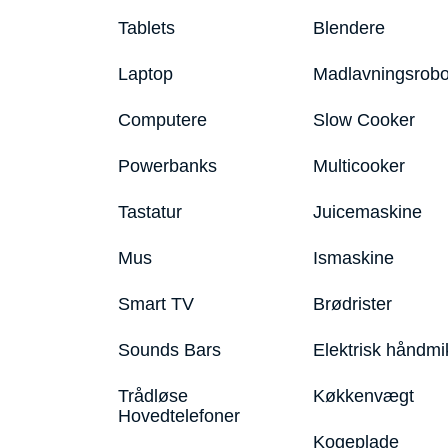
Tablets
Blendere
Laptop
Madlavningsrobo
Computere
Slow Cooker
Powerbanks
Multicooker
Tastatur
Juicemaskine
Mus
Ismaskine
Smart TV
Brødrister
Sounds Bars
Elektrisk håndmi
Trådløse
Køkkenvægt
Hovedtelefoner
Kogeplade