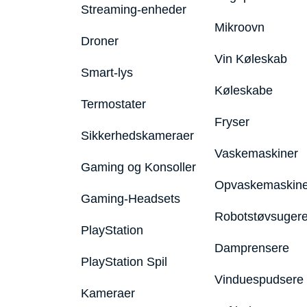
Streaming-enheder
Mikroovn
Droner
Vin Køleskab
Smart-lys
Køleskabe
Termostater
Fryser
Sikkerhedskameraer
Vaskemaskiner
Gaming og Konsoller
Opvaskemaskine
Gaming-Headsets
Robotstøvsuger
PlayStation
Damprensere
PlayStation Spil
Vinduespudsere
Kameraer