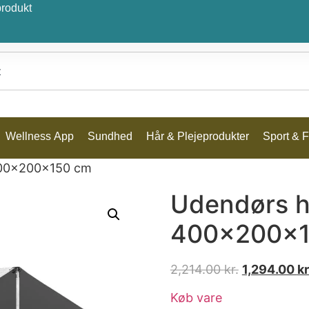
produkt
Wellness App
Sundhed
Hår & Plejeprodukter
Sport & Fr
400x200x150 cm
Udendørs h
400x200x1
2,214.00
kr.
1,294.00
kr
Køb vare