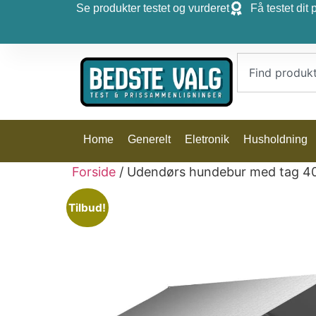
Se produkter testet og vurderet
Få testet dit 
Home
Generelt
Eletronik
Husholdning
Forside
/ Udendørs hundebur med tag 
Tilbud!