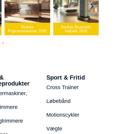
Bedste Bluetooth
Bedste infrarøde
e 2026
højtaler 2026
varmepude 2026
Bedste 
 &
Sport & Fritid
eprodukter
Cross Trainer
ermaskiner,
Løbebånd
rimmere
Motionscykler
trimmere
Vægte