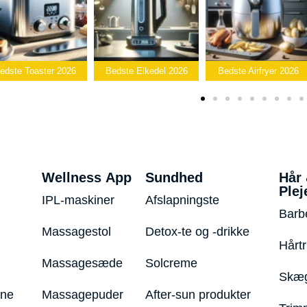
Bedste
Bedste Elkedel 2026
Bedste Airfryer 2026
Popcornmaskin
Wellness App
Sundhed
Hår
Plej
IPL-maskiner
Afslapningste
Barb
Massagestol
Detox-te og -drikke
Hårt
Massagesæde
Solcreme
Skæg
ine
Massagepuder
After-sun produkter