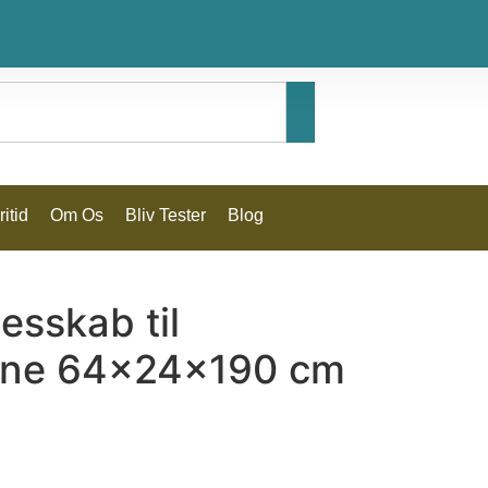
itid
Om Os
Bliv Tester
Blog
esskab til
ine 64x24x190 cm