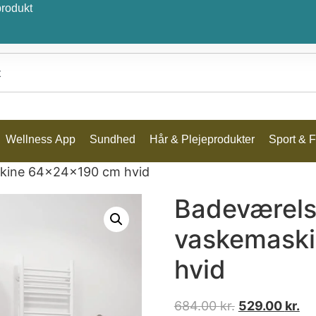
produkt
Wellness App
Sundhed
Hår & Plejeprodukter
Sport & Fr
skine 64x24x190 cm hvid
Badeværels
vaskemask
hvid
684.00
kr.
529.00
kr.