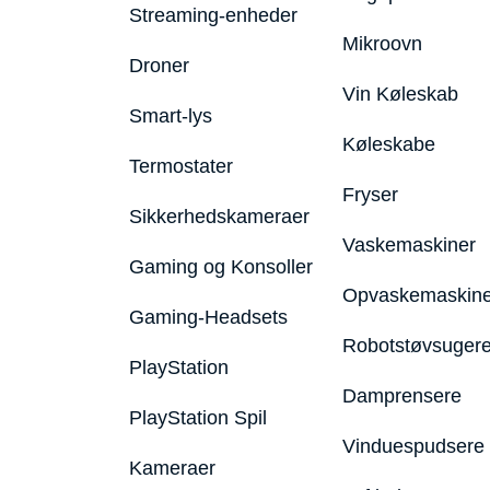
Streaming-enheder
Mikroovn
Droner
Vin Køleskab
Smart-lys
Køleskabe
Termostater
Fryser
Sikkerhedskameraer
Vaskemaskiner
Gaming og Konsoller
Opvaskemaskine
Gaming-Headsets
Robotstøvsuger
PlayStation
Damprensere
PlayStation Spil
Vinduespudsere
Kameraer