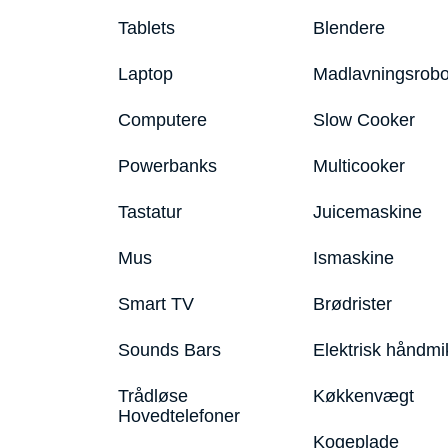
Tablets
Blendere
Laptop
Madlavningsrobo
Computere
Slow Cooker
Powerbanks
Multicooker
Tastatur
Juicemaskine
Mus
Ismaskine
Smart TV
Brødrister
Sounds Bars
Elektrisk håndmi
Trådløse
Køkkenvægt
Hovedtelefoner
Kogeplade