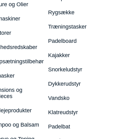
ure og Olier
Rygsække
maskiner
Træningstasker
torer
Padelboard
hedsredskaber
Kajakker
psætningstilbehør
Snorkeludstyr
asker
Dykkerudstyr
nsions og
ieces
Vandsko
lejeprodukter
Klatreudstyr
poo og Balsam
Padelbat
arve og Toning