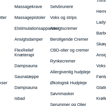
Trim
Massagekrave
Selvbrunere
Herr
tter
Massagepistoler
Voks og strips
Lady
Elstimulationsapparater
Ansigtscremer
Barb
Ansigtsdamper
Beroligende Cremer
Skæg
FlexRelief
CBD-olier og cremer
Knæterapi
Ansi
Rynkecremer
Dampsauna
Voks 
Allergivenlig hudpleje
Saunatæppe
Fønt
kser
Økologisk Hudpleje
Dampsauna
Glatt
Søvnmasker
Isbad
Krøll
Serummer og Olier