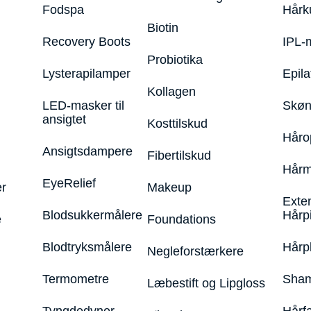
Fodspa
Hårk
Biotin
Recovery Boots
IPL-
Probiotika
Lysterapilamper
Epila
Kollagen
LED-masker til
Skøn
ansigtet
Kosttilskud
Håro
Ansigtsdampere
Fibertilskud
Hårm
EyeRelief
r
Makeup
Exte
Blodsukkermålere
Hårp
e
Foundations
Blodtryksmålere
Hårp
Negleforstærkere
Termometre
Sham
Læbestift og Lipgloss
Tyngdedyner
Hårf