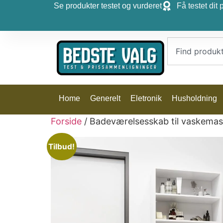
Se produkter testet og vurderet
Få testet dit 
Home
Generelt
Eletronik
Husholdning
Forside
/ Badeværelsesskab til vaskema
Tilbud!