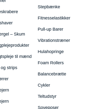
mer
Stepbænke
eskrabere
Fitnesselastikker
shaver
Pull-up Barer
ergel – Skum
Vibrationstræner
plejeprodukter
Hulahopringe
gtspleje til mænd
Foam Rollers
og strips
Balancebrætte
ørrer
Cykler
ejern
Teltudstyr
ejern
Soveposer