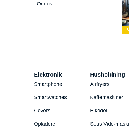
Om os
Bedste Led
Bedste Podcast
Lommelygte 2026
Mikrofon 2026
Bedste Toaster 2026
Elektronik
Husholdning
Smartphone
Airfryers
Smartwatches
Kaffemaskiner
Covers
Elkedel
Opladere
Sous Vide-mask