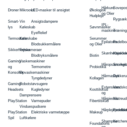
Hårkure
Sovepos
Droner
Mikroovn
LED-masker til ansigtet
Økologisk
og Olier
Hudpleje
Rygsæk
Smart-
Vin
Ansigtsdampere
IPL-
lys
Køleskab
Søvnmasker
maskiner
Træning
EyeRelief
Termostater
Køleskabe
Serummer
Epilatorer
Padelbo
Blodsukkermålere
og Olier
Sikkerhedskameraer
Fryser
Skønhedsredsk
Kajakke
Blodtryksmålere
Biotin
Gaming
Vaskemaskiner
Håropsætningst
Snorkel
og
Termometre
Probiotika
Konsoller
Opvaskemaskiner
Hårmasker
Dykkeru
Tyngdedyner
Kollagen
Gaming-
Robotstøvsugere
Extensions
Vandsk
Headsets
Kugledyner
Kosttilskud
og
Damprensere
Hårpieces
Klatreud
PlayStation
Varmepuder
Fibertilskud
Vinduespudsere
Hårplejeprodukt
Padelba
PlayStation
Elektriske varmetæppe
Makeup
Spil
Luftkølere
Shampoo
Ketcher
Foundations
og