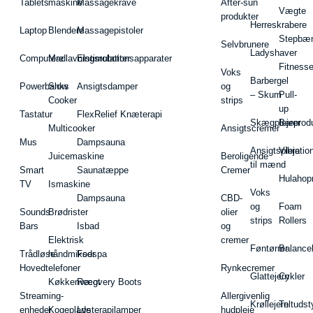
Tablets
maskine
Massagekrave
After-sun
Vægte
produkter
Herreskrabere
Laptop
Blendere
Massagepistoler
Stepbæ
Selvbrunere
Ladyshaver
Computere
Madlavningsrobotter
Elstimulationsapparater
Fitnesse
Voks
Barbergel
Powerbanks
Slow
Ansigtsdamper
og
– Skum
Pull-
Cooker
strips
up
Tastatur
FlexRelief Knæterapi
Skægplejeprodu
Barer
Multicooker
Ansigtscremer
Mus
Dampsauna
Ansigtspleje
Vibratio
Juicemaskine
Beroligende
til mænd
Smart
Saunatæppe
Cremer
Hulahop
TV
Ismaskine
Voks
Dampsauna
CBD-
og
Foam
Sounds
Brødrister
olier
strips
Rollers
Bars
Isbad
og
Elektrisk
cremer
Føntørrer
Balance
Trådløse
håndmikser
Fodspa
Hovedtelefoner
Rynkecremer
Glattejern
Cykler
Køkkenvægt
Recovery Boots
Streaming-
Allergivenlig
Krøllejern
Teltudst
enheder
Kogeplade
Lysterapilamper
hudpleje