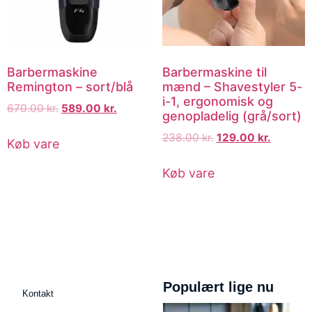
Barbermaskine
Barbermaskine til
Remington – sort/blå
mænd – Shavestyler 5-
i-1, ergonomisk og
670.00
kr.
589.00
kr.
genopladelig (grå/sort)
238.00
kr.
129.00
kr.
Køb vare
Køb vare
Populært lige nu
Kontakt