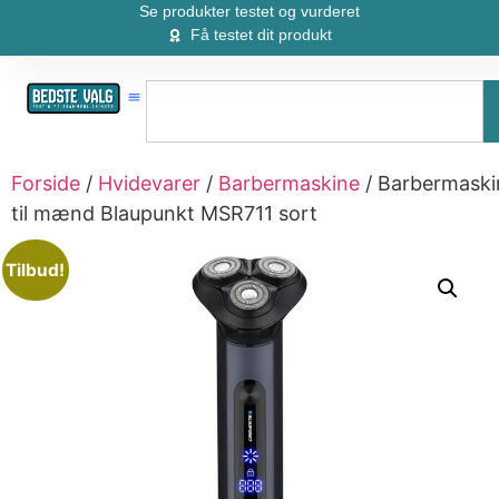
Se produkter testet og vurderet
Få testet dit produkt
Forside
/
Hvidevarer
/
Barbermaskine
/ Barbermaski
til mænd Blaupunkt MSR711 sort
Tilbud!