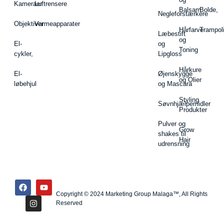
Kameraer
Luftrensere
Balsam
Bolde,
Negleforstærkere
Objektiver
Varmeapparater
Hårfarve
Trampol
Læbestift
og
El-
og
Toning
cykler,
Lipgloss
Hårkure
El-
Øjenskygge
og Olier
løbehjul
og Mascara
Styling
Søvnhjælpemidler
Produkter
Pulver og
Grow
shakes til
Hair
udrensning
Copyright © 2024 Marketing Group Malaga™, All Rights
Reserved