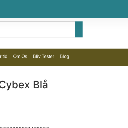
itid
Om Os
Bliv Tester
Blog
Cybex Blå