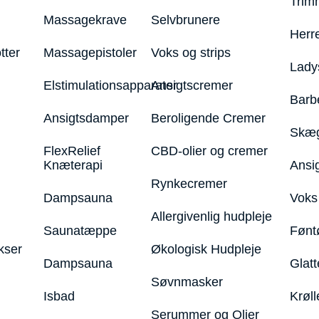
Trim
Massagekrave
Selvbrunere
Herr
tter
Massagepistoler
Voks og strips
Lady
Elstimulationsapparater
Ansigtscremer
Barb
Ansigtsdamper
Beroligende Cremer
Skæg
FlexRelief
CBD-olier og cremer
Knæterapi
Ansi
Rynkecremer
Dampsauna
Voks 
Allergivenlig hudpleje
Saunatæppe
Fønt
kser
Økologisk Hudpleje
Dampsauna
Glatt
Søvnmasker
Isbad
Krøll
Serummer og Olier