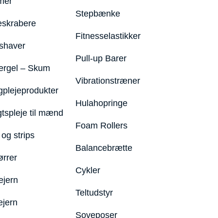
mer
Stepbænke
eskrabere
Fitnesselastikker
shaver
Pull-up Barer
ergel – Skum
Vibrationstræner
plejeprodukter
Hulahopringe
gtspleje til mænd
Foam Rollers
og strips
Balancebrætte
ørrer
Cykler
ejern
Teltudstyr
ejern
Soveposer