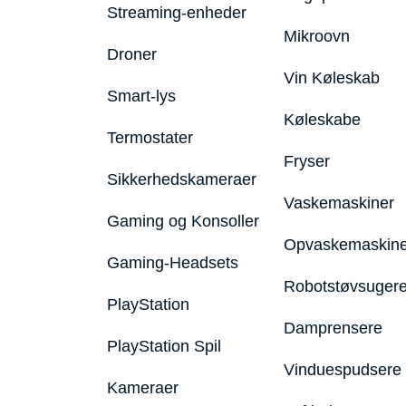
Streaming-enheder
Mikroovn
Droner
Vin Køleskab
Smart-lys
Køleskabe
Termostater
Fryser
Sikkerhedskameraer
Vaskemaskiner
Gaming og Konsoller
Opvaskemaskine
Gaming-Headsets
Robotstøvsuger
PlayStation
Damprensere
PlayStation Spil
Vinduespudsere
Kameraer