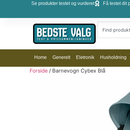
Se produkter testet og vurderet
Få testet dit 
Home
Generelt
Eletronik
Husholdning
Forside
/ Barnevogn Cybex Blå