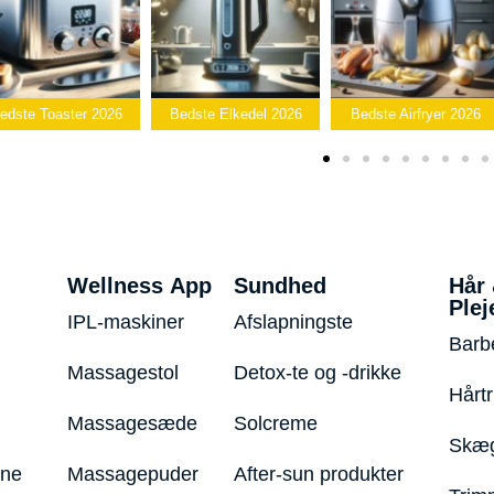
ste Toaster 2026
Bedste Elkedel 2026
Bedste Airfryer 2026
Wellness App
Sundhed
Hår
Plej
IPL-maskiner
Afslapningste
Barb
Massagestol
Detox-te og -drikke
Hårt
Massagesæde
Solcreme
Skæg
ine
Massagepuder
After-sun produkter