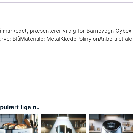
 markedet, præsenterer vi dig for Barnevogn Cybex B
arve: BlåMateriale: MetalKlædePolinylonAnbefalet a
pulært lige nu