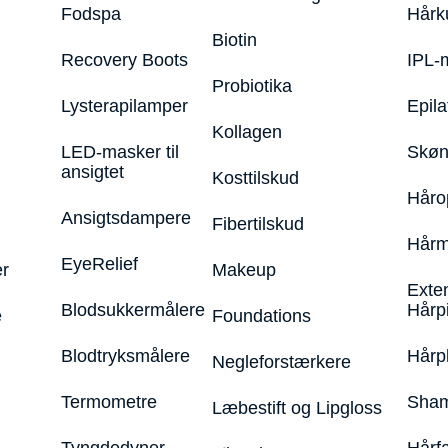
Fodspa
Hårk
Biotin
Recovery Boots
IPL-
Probiotika
Lysterapilamper
Epila
Kollagen
LED-masker til
Skøn
ansigtet
Kosttilskud
Håro
Ansigtsdampere
Fibertilskud
Hårm
EyeRelief
r
Makeup
Exte
Blodsukkermålere
Hårp
e
Foundations
Blodtryksmålere
Hårp
Negleforstærkere
Termometre
Sham
Læbestift og Lipgloss
Tyngdedyner
Hårf