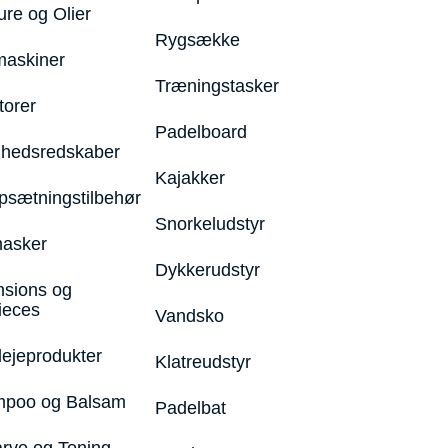
ure og Olier
Rygsække
maskiner
Træningstasker
torer
Padelboard
hedsredskaber
Kajakker
psætningstilbehør
Snorkeludstyr
asker
Dykkerudstyr
nsions og
ieces
Vandsko
lejeprodukter
Klatreudstyr
poo og Balsam
Padelbat
arve og Toning