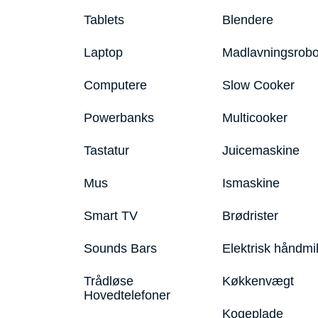
Tablets
Blendere
Laptop
Madlavningsrobo
Computere
Slow Cooker
Powerbanks
Multicooker
Tastatur
Juicemaskine
Mus
Ismaskine
Smart TV
Brødrister
Sounds Bars
Elektrisk håndmi
Trådløse
Køkkenvægt
Hovedtelefoner
Kogeplade