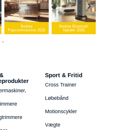
Bedste
Bedste Bluetooth
Bedste infrarød
Popcornmaskine 2026
højtaler 2026
varmepude 202
 &
Sport & Fritid
eprodukter
Cross Trainer
ermaskiner,
Løbebånd
rimmere
Motionscykler
trimmere
Vægte