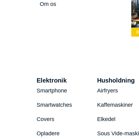
Om os
mmelærke
Bedste Led
Bedste Podcast
26
Lommelygte 2026
Mikrofon 2026
Bed
Elektronik
Husholdning
Smartphone
Airfryers
Smartwatches
Kaffemaskiner
Covers
Elkedel
Opladere
Sous Vide-mask