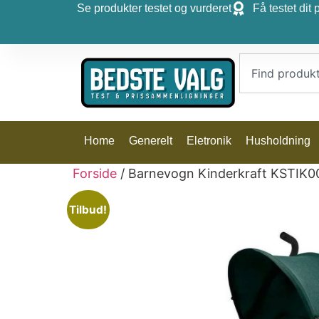
Se produkter testet og vurderet
Få testet dit 
Home
Generelt
Eletronik
Husholdning
Forside
/ Barnevogn Kinderkraft KSTIK
Tilbud!