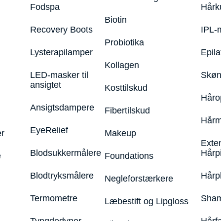
Fodspa
Hårk
Biotin
Recovery Boots
IPL-
Probiotika
Lysterapilamper
Epila
Kollagen
LED-masker til
Skøn
ansigtet
Kosttilskud
Håro
Ansigtsdampere
Fibertilskud
Hårm
EyeRelief
r
Makeup
Exte
Blodsukkermålere
Hårp
e
Foundations
Blodtryksmålere
Hårp
Negleforstærkere
Termometre
Sham
Læbestift og Lipgloss
Tyngdedyner
Hårf