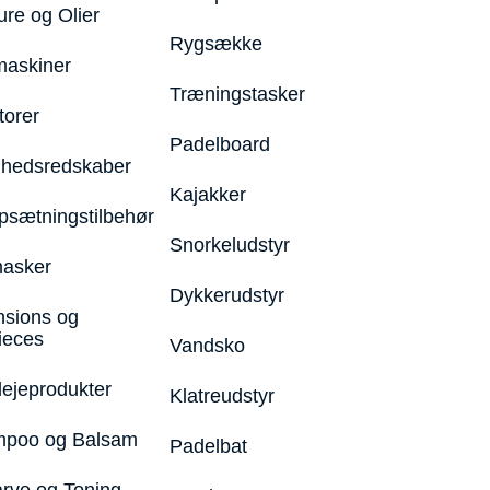
ure og Olier
Rygsække
maskiner
Træningstasker
torer
Padelboard
hedsredskaber
Kajakker
psætningstilbehør
Snorkeludstyr
asker
Dykkerudstyr
nsions og
ieces
Vandsko
lejeprodukter
Klatreudstyr
poo og Balsam
Padelbat
arve og Toning