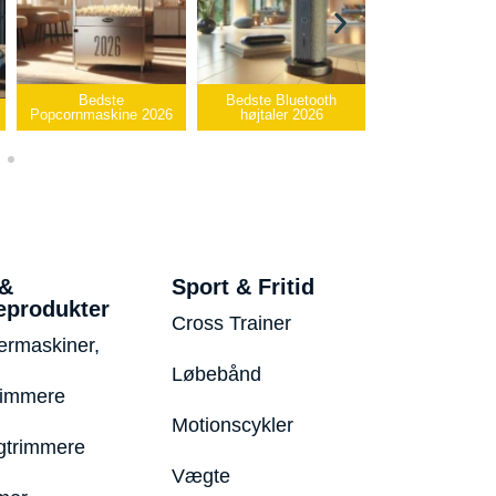
ste
Bedste Bluetooth
Bedste infrarøde
skine 2026
højtaler 2026
varmepude 2026
Beds
 &
Sport & Fritid
eprodukter
Cross Trainer
ermaskiner,
Løbebånd
rimmere
Motionscykler
trimmere
Vægte