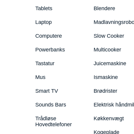
Tablets
Blendere
Laptop
Madlavningsrobo
Computere
Slow Cooker
Powerbanks
Multicooker
Tastatur
Juicemaskine
Mus
Ismaskine
Smart TV
Brødrister
Sounds Bars
Elektrisk håndmi
Trådløse
Køkkenvægt
Hovedtelefoner
Kogeplade