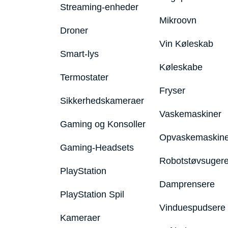
Streaming-enheder
Mikroovn
Droner
Vin Køleskab
Smart-lys
Køleskabe
Termostater
Fryser
Sikkerhedskameraer
Vaskemaskiner
Gaming og Konsoller
Opvaskemaskine
Gaming-Headsets
Robotstøvsuger
PlayStation
Damprensere
PlayStation Spil
Vinduespudsere
Kameraer