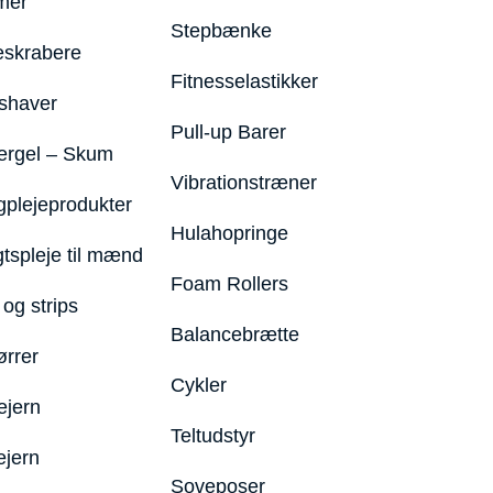
mer
Stepbænke
eskrabere
Fitnesselastikker
shaver
Pull-up Barer
ergel – Skum
Vibrationstræner
plejeprodukter
Hulahopringe
gtspleje til mænd
Foam Rollers
og strips
Balancebrætte
ørrer
Cykler
ejern
Teltudstyr
ejern
Soveposer