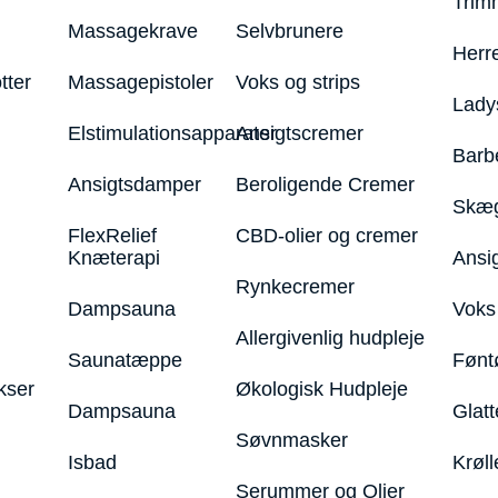
Trim
Massagekrave
Selvbrunere
Herr
tter
Massagepistoler
Voks og strips
Lady
Elstimulationsapparater
Ansigtscremer
Barb
Ansigtsdamper
Beroligende Cremer
Skæg
FlexRelief
CBD-olier og cremer
Knæterapi
Ansi
Rynkecremer
Dampsauna
Voks 
Allergivenlig hudpleje
Saunatæppe
Fønt
kser
Økologisk Hudpleje
Dampsauna
Glatt
Søvnmasker
Isbad
Krøll
Serummer og Olier