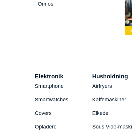
Om os
Bedste Led
Bedste Podcast
Lommelygte 2026
Mikrofon 2026
Bedste Toaster 2
Elektronik
Husholdning
Smartphone
Airfryers
Smartwatches
Kaffemaskiner
Covers
Elkedel
Opladere
Sous Vide-mask