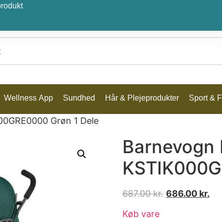
produkt
Wellness App
Sundhed
Hår & Plejeprodukter
Sport & Fr
000GRE0000 Grøn 1 Dele
Barnevogn 
KSTIK000G
687.00
kr.
686.00
kr.
Køb vare