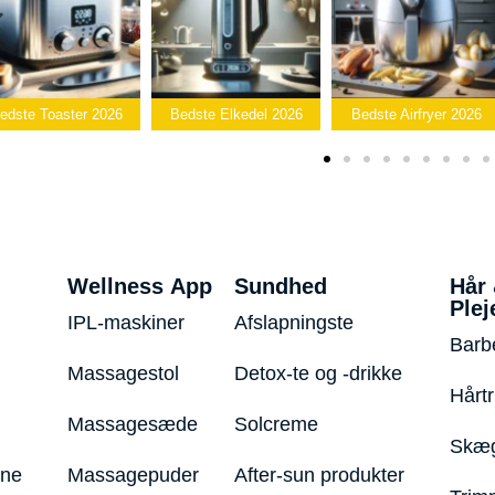
Bed
026
Bedste Elkedel 2026
Bedste Airfryer 2026
Popcornma
Wellness App
Sundhed
Hår
Plej
IPL-maskiner
Afslapningste
Barb
Massagestol
Detox-te og -drikke
Hårt
Massagesæde
Solcreme
Skæg
ine
Massagepuder
After-sun produkter