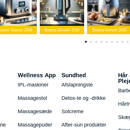
Beds
26
Bedste Elkedel 2026
Bedste Airfryer 2026
Popcornmask
Wellness App
Sundhed
Hår
Plej
IPL-maskiner
Afslapningste
Barb
Massagestol
Detox-te og -drikke
Hårt
Massagesæde
Solcreme
Skæg
ine
Massagepuder
After-sun produkter