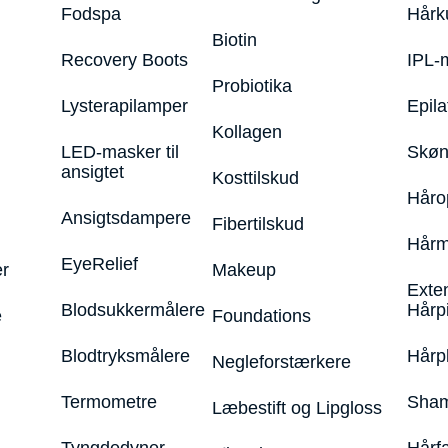
Fodspa
Hårk
Biotin
Recovery Boots
IPL-
Probiotika
Lysterapilamper
Epila
Kollagen
LED-masker til
Skøn
ansigtet
Kosttilskud
Håro
Ansigtsdampere
Fibertilskud
Hårm
EyeRelief
r
Makeup
Exte
Blodsukkermålere
Hårp
e
Foundations
Blodtryksmålere
Hårp
Negleforstærkere
Termometre
Sham
Læbestift og Lipgloss
Tyngdedyner
Hårf