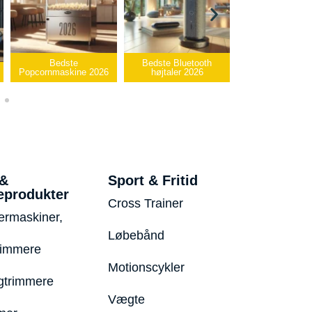
te
Bedste Bluetooth
Bedste infrarøde
ine 2026
højtaler 2026
varmepude 2026
Bedst
 &
Sport & Fritid
eprodukter
Cross Trainer
ermaskiner,
Løbebånd
rimmere
Motionscykler
trimmere
Vægte