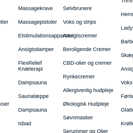
Trim
Massagekrave
Selvbrunere
Herr
tter
Massagepistoler
Voks og strips
Lady
Elstimulationsapparater
Ansigtscremer
Barb
Ansigtsdamper
Beroligende Cremer
Skæg
FlexRelief
CBD-olier og cremer
Knæterapi
Ansi
Rynkecremer
Dampsauna
Voks 
Allergivenlig hudpleje
Saunatæppe
Fønt
kser
Økologisk Hudpleje
Dampsauna
Glatt
Søvnmasker
Isbad
Krøll
Serummer og Olier