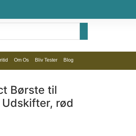
itid
Om Os
Bliv Tester
Blog
 Børste til
 Udskifter, rød