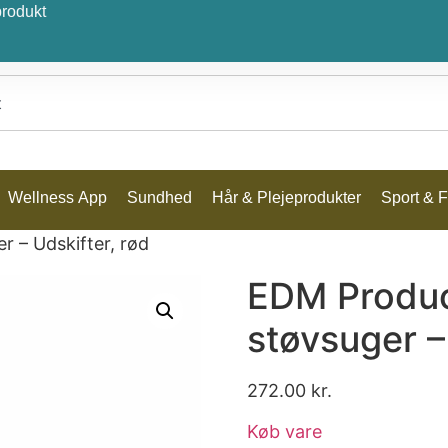
produkt
Wellness App
Sundhed
Hår & Plejeprodukter
Sport & Fr
r – Udskifter, rød
EDM Product
støvsuger –
272.00
kr.
Køb vare