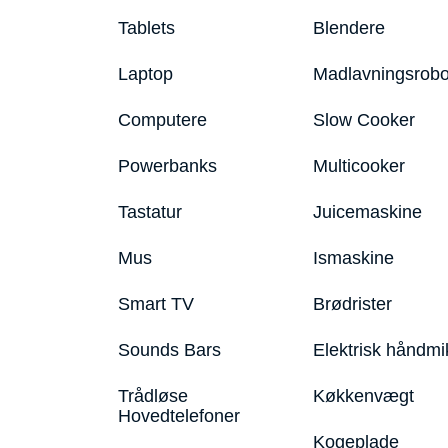
Tablets
Blendere
Laptop
Madlavningsrobo
Computere
Slow Cooker
Powerbanks
Multicooker
Tastatur
Juicemaskine
Mus
Ismaskine
Smart TV
Brødrister
Sounds Bars
Elektrisk håndmi
Trådløse
Køkkenvægt
Hovedtelefoner
Kogeplade