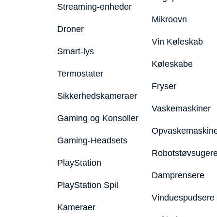
Streaming-enheder
Mikroovn
Droner
Vin Køleskab
Smart-lys
Køleskabe
Termostater
Fryser
Sikkerhedskameraer
Vaskemaskiner
Gaming og Konsoller
Opvaskemaskine
Gaming-Headsets
Robotstøvsuger
PlayStation
Damprensere
PlayStation Spil
Vinduespudsere
Kameraer