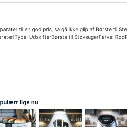
arater til en god pris, så gå ikke glip af Børste til
ater!Type: UdskifterBørste til StøvsugerFarve: RødP
pulært lige nu