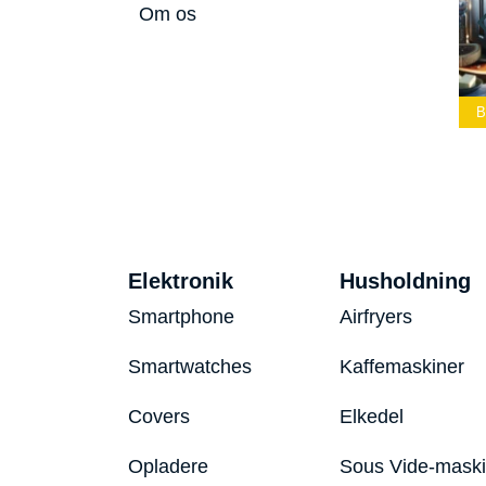
Om os
Bedste Led
Bedste Podcast
Lommelygte 2026
Mikrofon 2026
Bedste Toaster 20
Elektronik
Husholdning
Smartphone
Airfryers
Smartwatches
Kaffemaskiner
Covers
Elkedel
Opladere
Sous Vide-mask