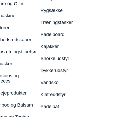
ure og Olier
Rygsække
maskiner
Træningstasker
torer
Padelboard
hedsredskaber
Kajakker
psætningstilbehør
Snorkeludstyr
asker
Dykkerudstyr
nsions og
ieces
Vandsko
lejeprodukter
Klatreudstyr
poo og Balsam
Padelbat
arve og Toning