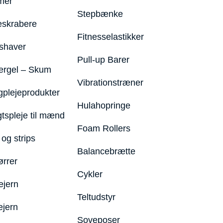
mer
Stepbænke
eskrabere
Fitnesselastikker
shaver
Pull-up Barer
ergel – Skum
Vibrationstræner
plejeprodukter
Hulahopringe
gtspleje til mænd
Foam Rollers
og strips
Balancebrætte
ørrer
Cykler
ejern
Teltudstyr
ejern
Soveposer