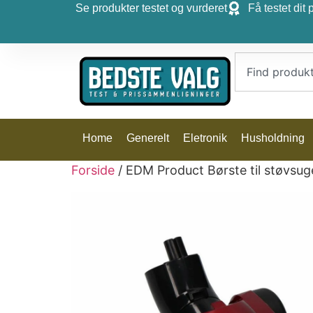
Se produkter testet og vurderet
Få testet dit 
Home
Generelt
Eletronik
Husholdning
Forside
/ EDM Product Børste til støvsuge