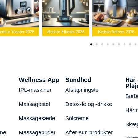
edste Toaster 2026
Bedste Elkedel 2026
Bedste Airfryer 2026
Wellness App
Sundhed
Hår
Plej
IPL-maskiner
Afslapningste
Barb
Massagestol
Detox-te og -drikke
Hårt
Massagesæde
Solcreme
Skæg
ine
Massagepuder
After-sun produkter