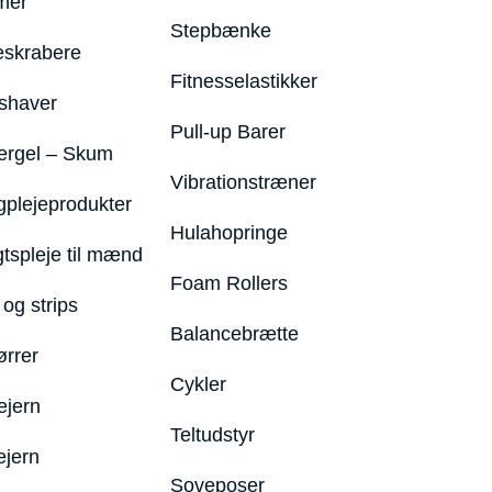
mer
Stepbænke
eskrabere
Fitnesselastikker
shaver
Pull-up Barer
ergel – Skum
Vibrationstræner
plejeprodukter
Hulahopringe
gtspleje til mænd
Foam Rollers
og strips
Balancebrætte
ørrer
Cykler
ejern
Teltudstyr
ejern
Soveposer