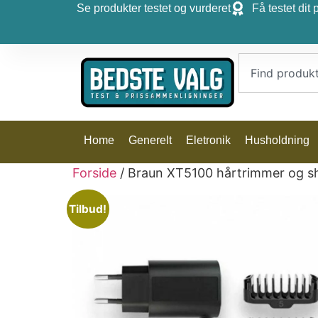
Se produkter testet og vurderet
Få testet dit 
Home
Generelt
Eletronik
Husholdning
Forside
/ Braun XT5100 hårtrimmer og sh
Tilbud!