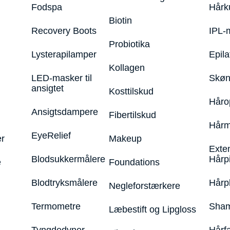
Fodspa
Hårk
Biotin
Recovery Boots
IPL-
Probiotika
Lysterapilamper
Epila
Kollagen
LED-masker til
Skøn
ansigtet
Kosttilskud
Håro
Ansigtsdampere
Fibertilskud
Hårm
EyeRelief
r
Makeup
Exte
Blodsukkermålere
Hårp
e
Foundations
Blodtryksmålere
Hårp
Negleforstærkere
Termometre
Sham
Læbestift og Lipgloss
Tyngdedyner
Hårf