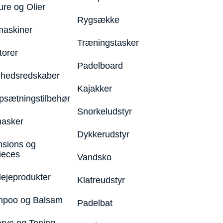
ure og Olier
Rygsække
maskiner
Træningstasker
torer
Padelboard
hedsredskaber
Kajakker
psætningstilbehør
Snorkeludstyr
asker
Dykkerudstyr
nsions og
ieces
Vandsko
lejeprodukter
Klatreudstyr
poo og Balsam
Padelbat
arve og Toning