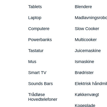
Tablets
Blendere
Laptop
Madlavningsrobo
Computere
Slow Cooker
Powerbanks
Multicooker
Tastatur
Juicemaskine
Mus
Ismaskine
Smart TV
Brødrister
Sounds Bars
Elektrisk håndmi
Trådløse
Køkkenvægt
Hovedtelefoner
Kogeplade