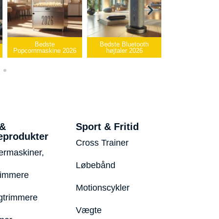
Bedste
Bedste Bluetooth
Bedste infrar
Popcornmaskine 2026
højtaler 2026
varmepude 2
 &
Sport & Fritid
eprodukter
Cross Trainer
ermaskiner,
Løbebånd
rimmere
Motionscykler
trimmere
Vægte