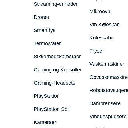
Streaming-enheder
Mikroovn
Droner
Vin Køleskab
Smart-lys
Køleskabe
Termostater
Fryser
Sikkerhedskameraer
Vaskemaskiner
Gaming og Konsoller
Opvaskemaskine
Gaming-Headsets
Robotstøvsuger
PlayStation
Damprensere
PlayStation Spil
Vinduespudsere
Kameraer