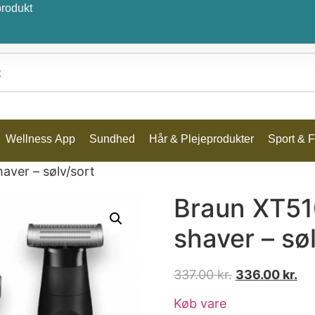
produkt
Wellness App
Sundhed
Hår & Plejeprodukter
Sport & Fr
aver – sølv/sort
Braun XT51
shaver – sø
337.00
kr.
336.00
kr.
Køb vare