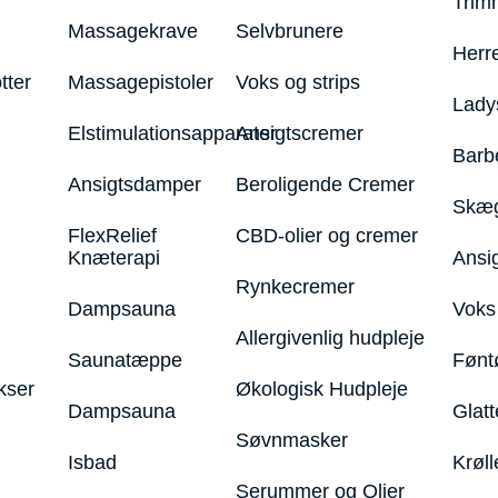
Trim
Massagekrave
Selvbrunere
Herr
tter
Massagepistoler
Voks og strips
Lady
Elstimulationsapparater
Ansigtscremer
Barb
Ansigtsdamper
Beroligende Cremer
Skæg
FlexRelief
CBD-olier og cremer
Knæterapi
Ansi
Rynkecremer
Dampsauna
Voks 
Allergivenlig hudpleje
Saunatæppe
Fønt
kser
Økologisk Hudpleje
Dampsauna
Glatt
Søvnmasker
Isbad
Krøll
Serummer og Olier