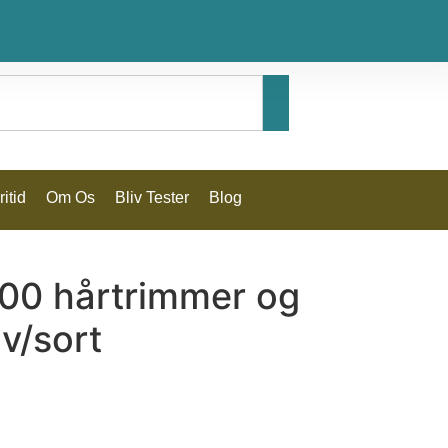
itid
Om Os
Bliv Tester
Blog
00 hårtrimmer og
lv/sort