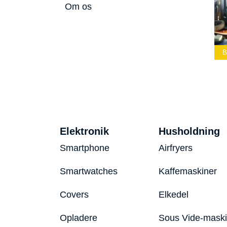
Om os
Lommelærke
Bedste Led
Bedste Podcast
2026
Lommelygte 2026
Mikrofon 2026
B
Elektronik
Husholdning
Smartphone
Airfryers
Smartwatches
Kaffemaskiner
Covers
Elkedel
Opladere
Sous Vide-mask