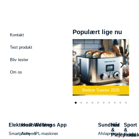
Populært lige nu
Kontakt
Test produkt
Bliv tester
Om os
Bedste Podcast Mikrofon
2026
Bedste Toaster 2026
Bedst
Elektronik
Husholdning
Wellness App
Sundhed
Hår
Sport
&
&
Smartphone
Airfryers
IPL-maskiner
Afslapningste
Plejeproduk
Fritid