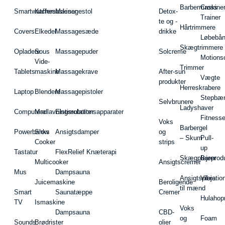
Barbermaskiner
Cross
Smartwatches
Kaffemaskiner
Massagestol
Detox-
Trainer
te og -
Hårtrimmere
Covers
Elkedel
Massagesæde
drikke
Løbebå
Skægtrimmere
Opladere
Sous
Massagepuder
Solcreme
Motions
Vide-
Trimmer
Tablets
maskine
Massagekrave
After-sun
Vægte
produkter
Herreskrabere
Laptop
Blendere
Massagepistoler
Stepbæ
Selvbrunere
Ladyshaver
Computere
Madlavningsrobotter
Elstimulationsapparater
Fitnesse
Voks
Barbergel
Powerbanks
Slow
Ansigtsdamper
og
– Skum
Pull-
Cooker
strips
up
Tastatur
FlexRelief Knæterapi
Skægplejeprodu
Barer
Multicooker
Ansigtscremer
Mus
Dampsauna
Ansigtspleje
Vibratio
Juicemaskine
Beroligende
til mænd
Smart
Saunatæppe
Cremer
Hulahop
TV
Ismaskine
Voks
Dampsauna
CBD-
og
Foam
Sounds
Brødrister
olier