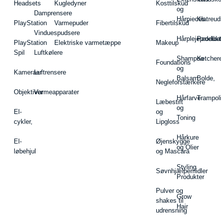
Headsets
Kugledyner
Kosttilskud
og
Damprensere
Hårpieces
Klatreud
PlayStation
Varmepuder
Fibertilskud
Vinduespudsere
Hårplejeprodukt
Padelba
PlayStation
Elektriske varmetæppe
Makeup
Spil
Luftkølere
Shampoo
Ketcher
Foundations
og
Kameraer
Luftrensere
Balsam
Bolde,
Negleforstærkere
Objektiver
Varmeapparater
Hårfarve
Trampol
Læbestift
og
El-
og
Toning
cykler,
Lipgloss
Hårkure
El-
Øjenskygge
og Olier
løbehjul
og Mascara
Styling
Søvnhjælpemidler
Produkter
Pulver og
Grow
shakes til
Hair
udrensning