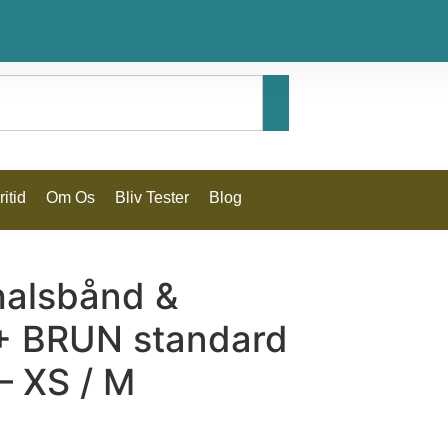
itid
Om Os
Bliv Tester
Blog
halsbånd &
+ BRUN standard
– XS / M