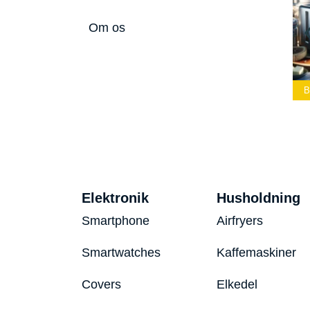
Om os
Bedste Led
Bedste Podcast
Lommelygte 2026
Mikrofon 2026
Bedste Toaster
Elektronik
Husholdning
Smartphone
Airfryers
Smartwatches
Kaffemaskiner
Covers
Elkedel