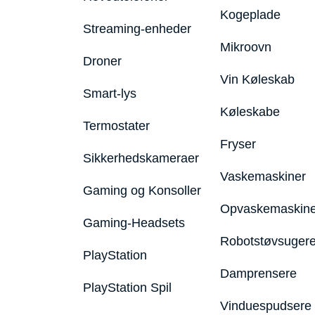
Kogeplade
Streaming-enheder
Mikroovn
Droner
Vin Køleskab
Smart-lys
Køleskabe
Termostater
Fryser
Sikkerhedskameraer
Vaskemaskiner
Gaming og Konsoller
Opvaskemaskine
Gaming-Headsets
Robotstøvsuger
PlayStation
Damprensere
PlayStation Spil
Vinduespudsere