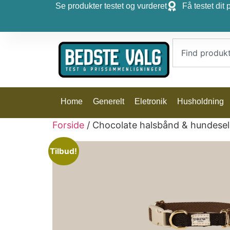
Se produkter testet og vurderet
Få testet dit 
Home
Generelt
Eletronik
Husholdning
Forside
/ Chocolate halsbånd & hundese
Tilbud!