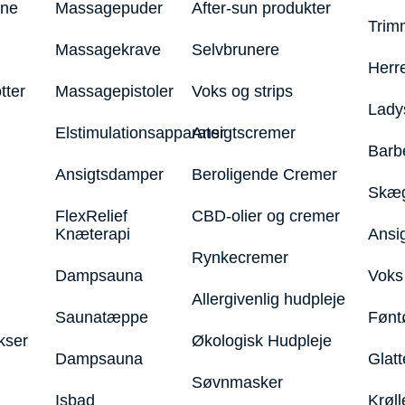
ine
Massagepuder
After-sun produkter
Trim
Massagekrave
Selvbrunere
Herr
tter
Massagepistoler
Voks og strips
Lady
Elstimulationsapparater
Ansigtscremer
Barb
Ansigtsdamper
Beroligende Cremer
Skæg
FlexRelief
CBD-olier og cremer
Knæterapi
Ansi
Rynkecremer
Dampsauna
Voks 
Allergivenlig hudpleje
Saunatæppe
Fønt
kser
Økologisk Hudpleje
Dampsauna
Glatt
Søvnmasker
Isbad
Krøll