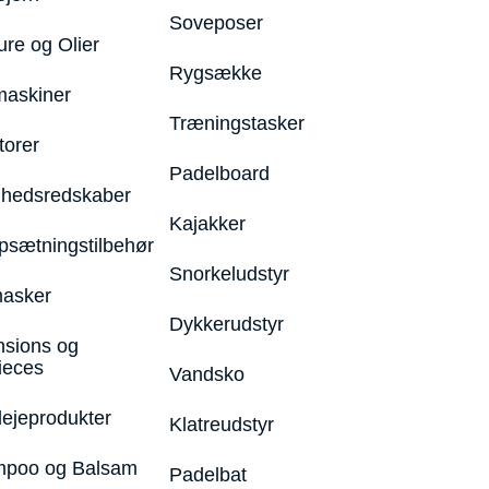
Soveposer
ure og Olier
Rygsække
maskiner
Træningstasker
torer
Padelboard
hedsredskaber
Kajakker
psætningstilbehør
Snorkeludstyr
asker
Dykkerudstyr
nsions og
ieces
Vandsko
lejeprodukter
Klatreudstyr
poo og Balsam
Padelbat