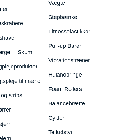
Vægte
mer
Stepbænke
eskrabere
Fitnesselastikker
shaver
Pull-up Barer
ergel – Skum
Vibrationstræner
plejeprodukter
Hulahopringe
gtspleje til mænd
Foam Rollers
og strips
Balancebrætte
ørrer
Cykler
ejern
Teltudstyr
ejern