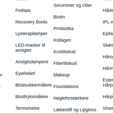
Serummer og Olier
Fodspa
Hårk
Biotin
Recovery Boots
IPL-
Probiotika
Lysterapilamper
Epila
Kollagen
LED-masker til
Skøn
ansigtet
Kosttilskud
Håro
Ansigtsdampere
Fibertilskud
Hårm
EyeRelief
r
Makeup
Exte
Blodsukkermålere
Hårp
e
Foundations
Blodtryksmålere
Hårp
Negleforstærkere
Termometre
Sham
Læbestift og Lipgloss