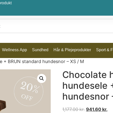
produkt
Wellness App
Sundhed
Hår & Plejeprodukter
Sport & Fr
le + BRUN standard hundesnor – XS / M
Chocolate 
hundesele 
hundesnor 
1,177.00
kr.
941.60
kr.