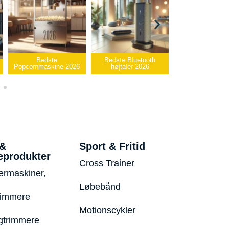
edste
Bedste Bluetooth
Bedste infrarøde
askine 2026
højtaler 2026
varmepude 2026
Be
 &
Sport & Fritid
eprodukter
Cross Trainer
ermaskiner,
Løbebånd
rimmere
Motionscykler
trimmere