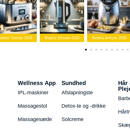
B
 2026
Bedste Elkedel 2026
Bedste Airfryer 2026
Popcornm
Wellness App
Sundhed
Hår
Plej
IPL-maskiner
Afslapningste
Barb
Massagestol
Detox-te og -drikke
Hårt
Massagesæde
Solcreme
Skæg