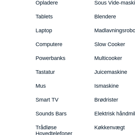
Opladere
Sous Vide-mask
Tablets
Blendere
Laptop
Madlavningsrobo
Computere
Slow Cooker
Powerbanks
Multicooker
Tastatur
Juicemaskine
Mus
Ismaskine
Smart TV
Brødrister
Sounds Bars
Elektrisk håndmi
Trådløse
Køkkenvægt
Hovedtelefoner