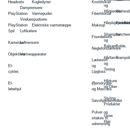
Headsets
Kugledyner
Kosttilskud
og
Damprensere
Hårpieces
Klatreud
PlayStation
Varmepuder
Fibertilskud
Vinduespudsere
Hårplejeprodukt
Padelba
PlayStation
Elektriske varmetæppe
Makeup
Spil
Luftkølere
Shampoo
Ketcher
Foundations
og
Kameraer
Luftrensere
Balsam
Bolde,
Negleforstærkere
Objektiver
Varmeapparater
Hårfarve
Trampol
Læbestift
og
El-
og
Toning
cykler,
Lipgloss
Hårkure
El-
Øjenskygge
og Olier
løbehjul
og Mascara
Styling
Søvnhjælpemidler
Produkter
Pulver og
Grow
shakes til
Hair
udrensning