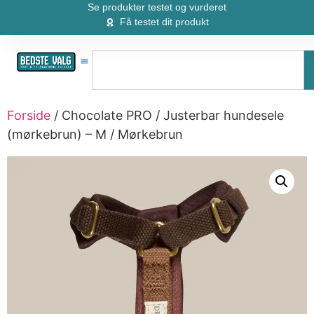
Se produkter testet og vurderet
Få testet dit produkt
Forside
/ Chocolate PRO / Justerbar hundesele
(mørkebrun) – M / Mørkebrun