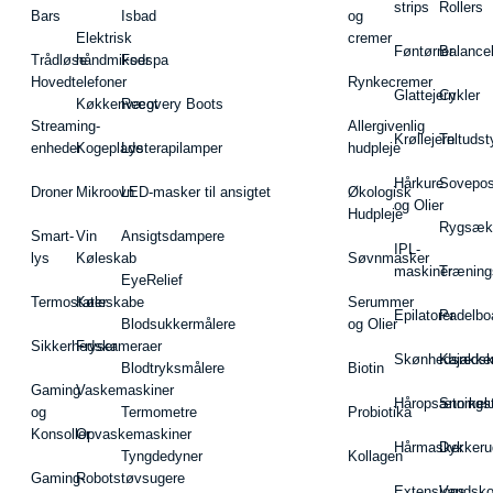
strips
Rollers
Bars
Isbad
og
Elektrisk
cremer
Føntørrer
Balance
Trådløse
håndmikser
Fodspa
Hovedtelefoner
Rynkecremer
Glattejern
Cykler
Køkkenvægt
Recovery Boots
Streaming-
Allergivenlig
Krøllejern
Teltudst
enheder
Kogeplade
Lysterapilamper
hudpleje
Hårkure
Sovepos
Droner
Mikroovn
LED-masker til ansigtet
Økologisk
og Olier
Hudpleje
Rygsæk
Smart-
Vin
Ansigtsdampere
IPL-
lys
Køleskab
Søvnmasker
maskiner
Træning
EyeRelief
Termostater
Køleskabe
Serummer
Epilatorer
Padelbo
Blodsukkermålere
og Olier
Sikkerhedskameraer
Fryser
Skønhedsredsk
Kajakke
Blodtryksmålere
Biotin
Gaming
Vaskemaskiner
Håropsætningst
Snorkel
og
Termometre
Probiotika
Konsoller
Opvaskemaskiner
Hårmasker
Dykkeru
Tyngdedyner
Kollagen
Gaming-
Robotstøvsugere
Extensions
Vandsk