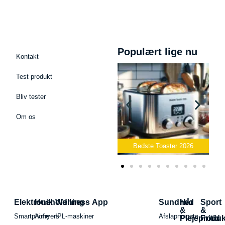
Populært lige nu
Kontakt
Test produkt
Bliv tester
Om os
Bedste Podcast Mikrofon
2026
Bedste Toaster 2026
Elektronik
Husholdning
Wellness App
Sundhed
Hår
Sport
&
&
Smartphone
Airfryers
IPL-maskiner
Afslapningste
Plejeproduk
Fritid