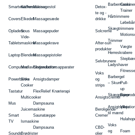
Barbermaskiner
Cross
Smartwatches
Kaffemaskiner
Massagestol
Detox-
Trainer
te og -
Hårtrimmere
Covers
Elkedel
Massagesæde
drikke
Løbebå
Skægtrimmere
Opladere
Sous
Massagepuder
Solcreme
Motions
Vide-
Trimmer
Tablets
maskine
Massagekrave
After-sun
Vægte
produkter
Herreskrabere
Laptop
Blendere
Massagepistoler
Stepbæ
Selvbrunere
Ladyshaver
Computere
Madlavningsrobotter
Elstimulationsapparater
Fitnesse
Voks
Barbergel
Powerbanks
Slow
Ansigtsdamper
og
– Skum
Pull-
Cooker
strips
up
Tastatur
FlexRelief Knæterapi
Skægplejeprodu
Barer
Multicooker
Ansigtscremer
Mus
Dampsauna
Ansigtspleje
Vibratio
Juicemaskine
Beroligende
til mænd
Smart
Saunatæppe
Cremer
Hulahop
TV
Ismaskine
Voks
Dampsauna
CBD-
og
Foam
Sounds
Brødrister
olier